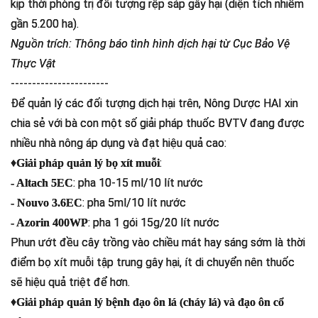
kịp thời phòng trị đối tượng rệp sáp gây hại (diện tích nhiễm
gần 5.200 ha).
Nguồn trích: Thông báo tình hình dịch hại từ Cục Bảo Vệ
Thực Vật
-----------------------
Để quản lý các đối tượng dịch hại trên, Nông Dược HAI xin
chia sẻ với bà con một số giải pháp thuốc BVTV đang được
nhiều nhà nông áp dụng và đạt hiệu quả cao:
♦
:
Giải pháp quản lý bọ xít muỗi
: pha 10-15 ml/10 lít nước
- Altach 5EC
: pha 5ml/10 lít nước
- Nouvo 3.6EC
: pha 1 gói 15g/20 lít nước
- Azorin 400WP
Phun ướt đều cây trồng vào chiều mát hay sáng sớm là thời
điểm bọ xít muỗi tập trung gây hại, ít di chuyển nên thuốc
sẽ hiệu quả triệt để hơn.
♦
Giải pháp quản lý bệnh đạo ôn lá (cháy lá) và đạo ôn cổ