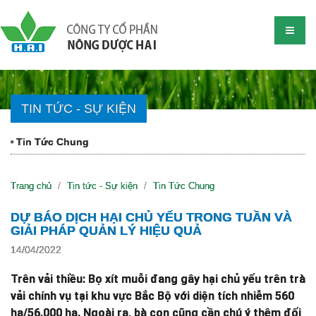
TIN TỨC - SỰ KIỆN
Tin Tức Chung
Trang chủ
Tin tức - Sự kiện
Tin Tức Chung
DỰ BÁO DỊCH HẠI CHỦ YẾU TRONG TUẦN VÀ
GIẢI PHÁP QUẢN LÝ HIỆU QUẢ
14/04/2022
Trên vải thiều: Bọ xít muỗi đang gây hại chủ yếu trên trà
vải chính vụ tại khu vực Bắc Bộ với diện tích nhiễm 560
ha/56.000 ha. Ngoài ra, bà con cũng cần chú ý thêm đối