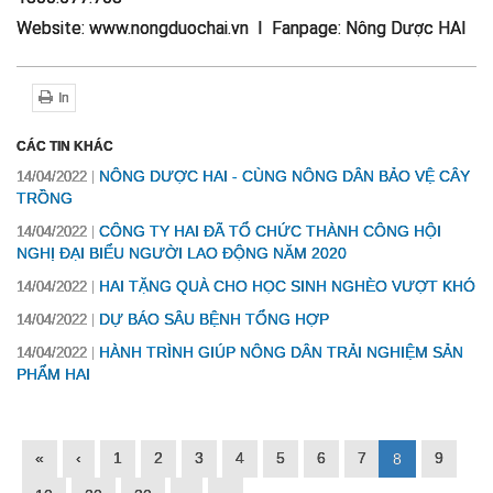
Website: www.nongduochai.vn I Fanpage: Nông Dược HAI
In
CÁC TIN KHÁC
NÔNG DƯỢC HAI - CÙNG NÔNG DÂN BẢO VỆ CÂY
14/04/2022
TRỒNG
CÔNG TY HAI ĐÃ TỔ CHỨC THÀNH CÔNG HỘI
14/04/2022
NGHỊ ĐẠI BIỂU NGƯỜI LAO ĐỘNG NĂM 2020
HAI TẶNG QUÀ CHO HỌC SINH NGHÈO VƯỢT KHÓ
14/04/2022
DỰ BÁO SÂU BỆNH TỔNG HỢP
14/04/2022
HÀNH TRÌNH GIÚP NÔNG DÂN TRẢI NGHIỆM SẢN
14/04/2022
PHẨM HAI
«
‹
1
2
3
4
5
6
7
9
8