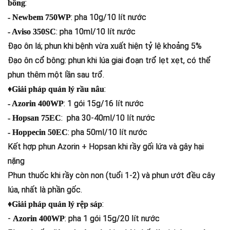
:
bông
: pha 10g/10 lít nước
- Newbem 750WP
: pha 10ml/10 lít nước
- Aviso 350SC
Đạo ôn lá; phun khi bệnh vừa xuất hiện tỷ lệ khoảng 5%
Đạo ôn cổ bông: phun khi lúa giai đoạn trổ lẹt xẹt, có thể
phun thêm một lần sau trổ.
♦
:
Giải pháp quản lý rầu nâu
: 1 gói 15g/16 lít nước
- Azorin 400WP
: pha 30-40ml/10 lít nước
- Hopsan 75EC
: pha 50ml/10 lít nước
- Hoppecin 50EC
Kết hợp phun Azorin + Hopsan khi rầy gối lứa và gây hại
nặng
Phun thuốc khi rầy còn non (tuổi 1-2) và phun ướt đều cây
lúa, nhất là phần gốc.
♦
:
Giải pháp quản lý rệp sáp
-
: pha 1 gói 15g/20 lít nước
Azorin 400WP