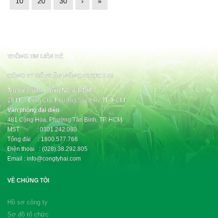
10
20
30
›
»
THÔNG TIN LIÊN HỆ
CÔNG TY CỔ PHẦN NÔNG DƯỢC HAI
Trụ sở chính – Viện NC & PTSP
28 Mạc Đĩnh Chi, Phường Sài Gòn, TP. HCM
Văn phòng đại diện
481 Cộng Hòa, Phường Tân Bình, TP. HCM
MST : 0301.242.080
Tổng đài : 1800.577.768
Điện thoại : (028).38.292.805
Email : info@congtyhai.com
VỀ CHÚNG TÔI
Hồ sơ công ty
Sơ đồ tổ chức