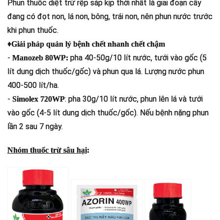
Phun thuốc diệt trừ rệp sáp kịp thời nhất là giai đoạn cây
đang có đọt non, lá non, bông, trái non, nên phun nước trước
khi phun thuốc.
♦
Giải pháp quản lý bệnh chết nhanh chết chậm
-
pha 40-50g/10 lít nước, tưới vào gốc (5
Manozeb 80WP:
lít dung dịch thuốc/gốc) và phun qua lá. Lượng nước phun
400-500 lít/ha.
-
: pha 30g/10 lít nước, phun lên lá và tưới
Simolex 720WP
vào gốc (4-5 lít dung dịch thuốc/gốc). Nếu bệnh nặng phun
lần 2 sau 7 ngày.
Nhóm thuốc trừ sâu hại
: