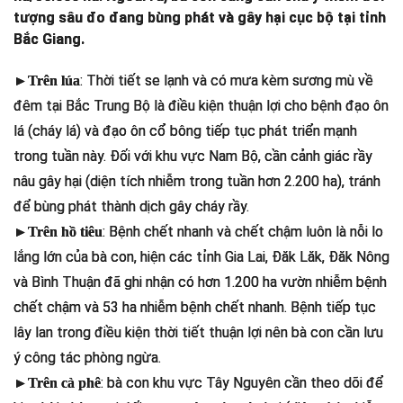
tượng sâu đo đang bùng phát và gây hại cục bộ tại tỉnh
Bắc Giang.
: Thời tiết se lạnh và có mưa kèm sương mù về
►Trên lúa
đêm tại Bắc Trung Bộ là điều kiện thuận lợi cho bệnh đạo ôn
lá (cháy lá) và đạo ôn cổ bông tiếp tục phát triển mạnh
trong tuần này. Đối với khu vực Nam Bộ, cần cảnh giác rầy
nâu gây hại (diện tích nhiễm trong tuần hơn 2.200 ha), tránh
để bùng phát thành dịch gây cháy rầy.
: Bệnh chết nhanh và chết chậm luôn là nỗi lo
►Trên hồ tiêu
lắng lớn của bà con, hiện các tỉnh Gia Lai, Đăk Lăk, Đăk Nông
và Bình Thuận đã ghi nhận có hơn 1.200 ha vườn nhiễm bệnh
chết chậm và 53 ha nhiễm bệnh chết nhanh. Bệnh tiếp tục
lây lan trong điều kiện thời tiết thuận lợi nên bà con cần lưu
ý công tác phòng ngừa.
: bà con khu vực Tây Nguyên cần theo dõi để
►Trên cà phê