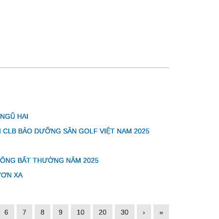
 NGŨ HAI
CLB BẢO DƯỠNG SÂN GOLF VIỆT NAM 2025
ĐÔNG BẤT THƯỜNG NĂM 2025
ƯƠN XA
6
7
8
9
10
20
30
›
»