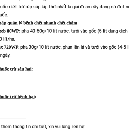
uốc diệt trừ rệp sáp kịp thời nhất là giai đoạn cây đang có đọt no
uốc.
háp quản lý bệnh chết nhanh chết chậm
pha 40-50g/10 lít nước, tưới vào gốc (5 lít dung dịc
zeb 80WP:
 lít/ha.
: pha 30g/10 lít nước, phun lên lá và tưới vào gốc (4-5
ex 720WP
 ngày.
uốc trừ sâu hại
:
uốc trừ bệnh hại
:
─────────
thêm thông tin chi tiết, xin vui lòng liên hệ: