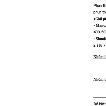
Phun th
phun th
♦
Giải p
-
Mano
400-500
-
Simol
2 sau 7
Nhóm th
Nhóm th
────
Để biết 