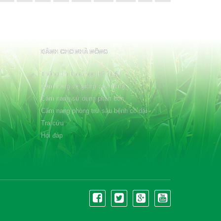
DÀNH CHO NHÀ NÔNG
Thông tin khoa học kỹ thuật
Cẩm nang về giống cây trồng
Cẩm nang sử dụng phân bón
Cẩm nang phòng trừ sâu bệnh cỏ dại
Tra cứu
Hỏi đáp