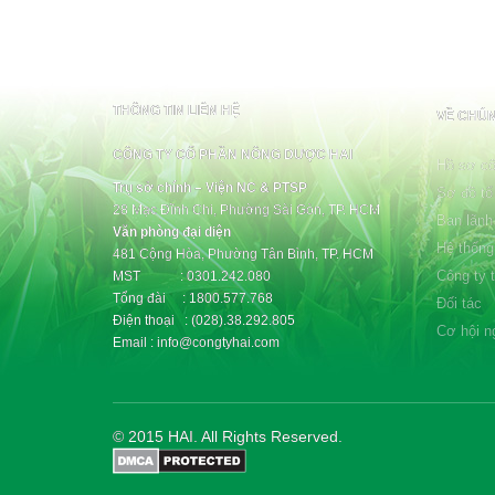
THÔNG TIN LIÊN HỆ
VỀ CHÚN
CÔNG TY CỔ PHẦN NÔNG DƯỢC HAI
Hồ sơ cô
Trụ sở chính – Viện NC & PTSP
Sơ đồ tổ
28 Mạc Đĩnh Chi, Phường Sài Gòn, TP. HCM
Ban lãnh
Văn phòng đại diện
Hệ thống
481 Cộng Hòa, Phường Tân Bình, TP. HCM
Công ty 
MST : 0301.242.080
Tổng đài : 1800.577.768
Đối tác
Điện thoại : (028).38.292.805
Cơ hội n
Email : info@congtyhai.com
© 2015 HAI. All Rights Reserved.