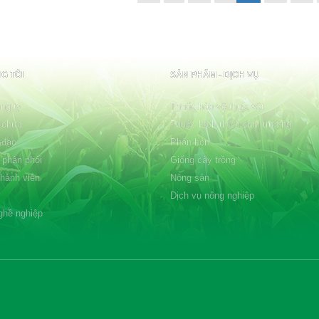
G TÔI
SẢN PHẨM - DỊCH VỤ
ng ty
Thuốc bảo vệ thực vật
 chức
Thuốc kích thích sinh trưởng
 đạo
Phân bón
 phân phối
Giống cây trồng
thành viên
Nông sản
Dịch vụ nông nghiệp
ghề nghiệp