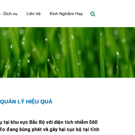
- Dịch vụ
Liên hệ
Kinh Nghiệm Hay
 QUẢN LÝ HIỆU QUẢ
vụ tại khu vực Bắc Bộ với diện tích nhiễm 560
đo đang bùng phát và gây hại cục bộ tại tỉnh