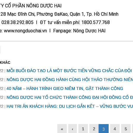
TY CỔ PHẦN NÔNG DƯỢC HAI
: 28 Mạc Đĩnh Chi, Phường ĐaKao, Quận 1, Tp. Hồ Chí Minh
: 028.38.292.805 I ĐT tư vấn miễn phí: 1800.577.768
e: www.nongduochai.vn I Fanpage: Nông Dược HAI
 KHÁC
MỖI BUỔI ĐÀO TẠO LÀ MỘT BƯỚC TIẾN VỮNG CHẮC CỦA ĐỘI
22
NÔNG DƯỢC HAI ĐỒNG HÀNH CÙNG HỘI THẢO THƯỜNG NIÊN 
22
40 NĂM – HÀNH TRÌNH GIEO NIỀM TIN, GẶT THÀNH CÔNG
22
NÔNG DƯỢC HAI TỔ CHỨC THÀNH CÔNG ĐẠI HỘI ĐỒNG CỔ 
22
HAI TRI ÂN KHÁCH HÀNG: DU LỊCH GẮN KẾT – VỮNG BƯỚC V
22
«
‹
1
2
4
5
3