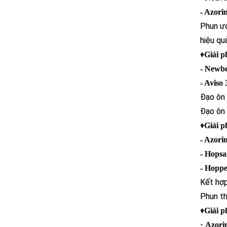
- Azor
Phun ướ
hiệu quả
♦
Giải p
- Newb
- Aviso
Đạo ôn 
Đạo ôn 
♦
Giải p
- Azor
- Hops
- Hopp
Kết hợp
Phun th
♦
Giải p
-
Azori