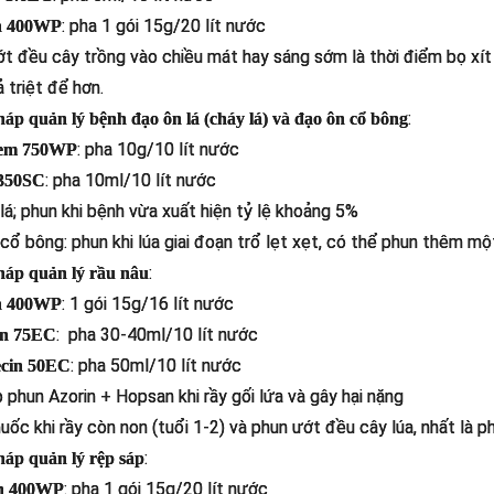
: pha 1 gói 15g/20 lít nước
in 400WP
t đều cây trồng vào chiều mát hay sáng sớm là thời điểm bọ xít m
 triệt để hơn.
:
háp quản lý bệnh đạo ôn lá (cháy lá) và đạo ôn cổ bông
: pha 10g/10 lít nước
em 750WP
: pha 10ml/10 lít nước
 350SC
lá; phun khi bệnh vừa xuất hiện tỷ lệ khoảng 5%
cổ bông: phun khi lúa giai đoạn trổ lẹt xẹt, có thể phun thêm một
:
háp quản lý rầu nâu
: 1 gói 15g/16 lít nước
in 400WP
: pha 30-40ml/10 lít nước
an 75EC
: pha 50ml/10 lít nước
ecin 50EC
 phun Azorin + Hopsan khi rầy gối lứa và gây hại nặng
uốc khi rầy còn non (tuổi 1-2) và phun ướt đều cây lúa, nhất là p
:
háp quản lý rệp sáp
: pha 1 gói 15g/20 lít nước
n 400WP