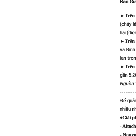
Bắc Gi
►Trên 
(cháy l
hại (di
►Trên h
và Bình
lan tro
►Trên 
gần 5.2
Nguồn t
--------
Để quản
nhiều n
♦
Giải p
- Altac
- Nouv