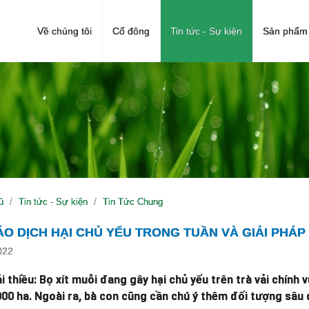
Về chúng tôi
Cổ đông
Tin tức - Sự kiện
Sản phẩm 
ủ
Tin tức - Sự kiện
Tin Tức Chung
O DỊCH HẠI CHỦ YẾU TRONG TUẦN VÀ GIẢI PHÁP
022
i thiều: Bọ xít muỗi đang gây hại chủ yếu trên trà vải chính 
00 ha. Ngoài ra, bà con cũng cần chú ý thêm đối tượng sâu 