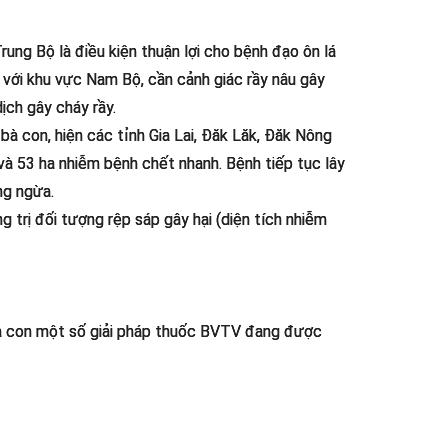
ung Bộ là điều kiện thuận lợi cho bệnh đạo ôn lá
i với khu vực Nam Bộ, cần cảnh giác rầy nâu gây
ịch gây cháy rầy.
 bà con, hiện các tỉnh Gia Lai, Đăk Lăk, Đăk Nông
à 53 ha nhiễm bệnh chết nhanh. Bệnh tiếp tục lây
ng ngừa.
 trị đối tượng rệp sáp gây hại (diện tích nhiễm
 bà con một số giải pháp thuốc BVTV đang được