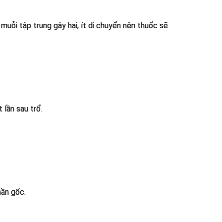
uỗi tập trung gây hại, ít di chuyển nên thuốc sẽ
 lần sau trổ.
hần gốc.