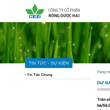
TIN TỨC - SỰ KIỆN
Trang ch
Tin Tức Chung
DỰ BÁ
14/04/2
Trên vả
ha/56.0