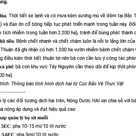
ang.
: Thời tiết se lạnh và có mưa kèm sương mù về đêm tại Bắc Tr
lúa
á) và đạo ôn cổ bông tiếp tục phát triển mạnh trong tuần này. Đố
ện tích nhiễm trong tuần hơn 2.200 ha), tránh để bùng phát thành d
: Bệnh chết nhanh và chết chậm luôn là nỗi lo lắng lớn của
ồ tiêu
 Thuận đã ghi nhận có hơn 1.200 ha vườn nhiễm bệnh chết chậm v
ng điều kiện thời tiết thuận lợi nên bà con cần lưu ý công tác phò
: bà con khu vực Tây Nguyên cần theo dõi để kịp thời phòng
cà phê
00 ha).
rích: Thông báo tình hình dịch hại từ Cục Bảo Vệ Thực Vật
---------------
 lý các đối tượng dịch hại trên, Nông Dược HAI xin chia sẻ với
hà nông áp dụng và đạt hiệu quả cao:
:
háp quản lý bọ xít muỗi
: pha 10-15 ml/10 lít nước
h 5EC
: pha 5ml/10 lít nước
o 3.6EC