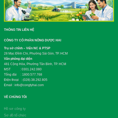
THÔNG TIN LIÊN HỆ
CÔNG TY CỔ PHẦN NÔNG DƯỢC HAI
Trụ sở chính – Viện NC & PTSP
28 Mạc Đĩnh Chi, Phường Sài Gòn, TP. HCM
Văn phòng đại diện
481 Cộng Hòa, Phường Tân Bình, TP. HCM
MST : 0301.242.080
Tổng đài : 1800.577.768
Điện thoại : (028).38.292.805
Email : info@congtyhai.com
VỀ CHÚNG TÔI
Hồ sơ công ty
Sơ đồ tổ chức