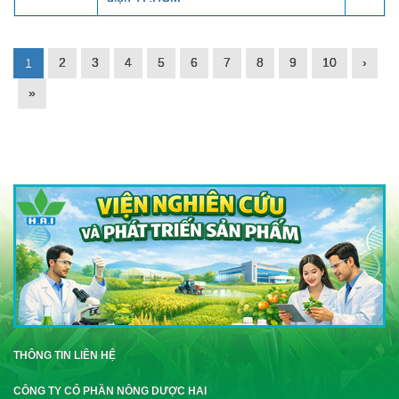
2
3
4
5
6
7
8
9
10
›
1
»
THÔNG TIN LIÊN HỆ
CÔNG TY CỔ PHẦN NÔNG DƯỢC HAI