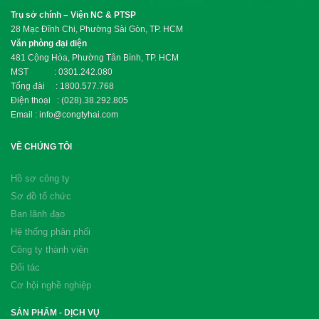
Trụ sở chính – Viện NC & PTSP
28 Mạc Đĩnh Chi, Phường Sài Gòn, TP. HCM
Văn phòng đại diện
481 Cộng Hòa, Phường Tân Bình, TP. HCM
MST : 0301.242.080
Tổng đài : 1800.577.768
Điện thoại : (028).38.292.805
Email : info@congtyhai.com
VỀ CHÚNG TÔI
Hồ sơ công ty
Sơ đồ tổ chức
Ban lãnh đạo
Hệ thống phân phối
Công ty thành viên
Đối tác
Cơ hội nghề nghiệp
SẢN PHẨM - DỊCH VỤ