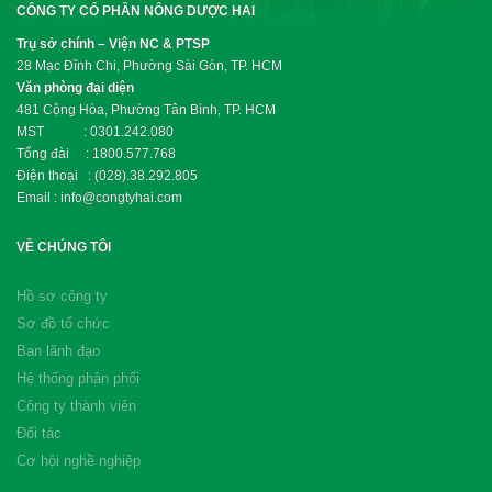
CÔNG TY CỔ PHẦN NÔNG DƯỢC HAI
Trụ sở chính – Viện NC & PTSP
28 Mạc Đĩnh Chi, Phường Sài Gòn, TP. HCM
Văn phòng đại diện
481 Cộng Hòa, Phường Tân Bình, TP. HCM
MST : 0301.242.080
Tổng đài : 1800.577.768
Điện thoại : (028).38.292.805
Email : info@congtyhai.com
VỀ CHÚNG TÔI
Hồ sơ công ty
Sơ đồ tổ chức
Ban lãnh đạo
Hệ thống phân phối
Công ty thành viên
Đối tác
Cơ hội nghề nghiệp