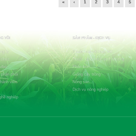
«
‹
1
2
3
4
5
G TÔI
SẢN PHẨM - DỊCH VỤ
ng ty
Thuốc bảo vệ thực vật
 chức
Thuốc kích thích sinh trưởng
 đạo
Phân bón
 phân phối
Giống cây trồng
thành viên
Nông sản
Dịch vụ nông nghiệp
ghề nghiệp