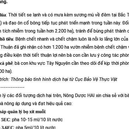
ang.
: Thời tiết se lạnh và có mưa kèm sương mù về đêm tại Bắc Tr
lúa
á) và đạo ôn cổ bông tiếp tục phát triển mạnh trong tuần này. Đố
ện tích nhiễm trong tuần hơn 2.200 ha), tránh để bùng phát thành d
: Bệnh chết nhanh và chết chậm luôn là nỗi lo lắng lớn của
ồ tiêu
 Thuận đã ghi nhận có hơn 1.200 ha vườn nhiễm bệnh chết chậm v
ng điều kiện thời tiết thuận lợi nên bà con cần lưu ý công tác phò
: bà con khu vực Tây Nguyên cần theo dõi để kịp thời phòng
cà phê
00 ha).
rích: Thông báo tình hình dịch hại từ Cục Bảo Vệ Thực Vật
---------------
 lý các đối tượng dịch hại trên, Nông Dược HAI xin chia sẻ với
hà nông áp dụng và đạt hiệu quả cao:
:
háp quản lý bọ xít muỗi
: pha 10-15 ml/10 lít nước
h 5EC
: pha 5ml/10 lít nước
o 3.6EC