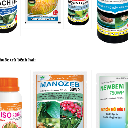
uốc trừ bệnh hại
: