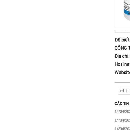
────
Để biết 
CÔNG 
Địa chỉ
Hotline
Websit
In
CÁC TIN
14/04/20
14/04/20
14/04/20