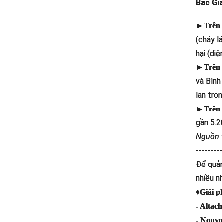
Bắc Gi
►Trên 
(cháy l
hại (di
►Trên h
và Bình
lan tro
►Trên 
gần 5.2
Nguồn t
--------
Để quản
nhiều n
♦
Giải p
- Altac
- Nouv