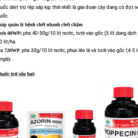
uốc diệt trừ rệp sáp kịp thời nhất là giai đoạn cây đang có đọt no
uốc.
háp quản lý bệnh chết nhanh chết chậm
pha 40-50g/10 lít nước, tưới vào gốc (5 lít dung dịc
zeb 80WP:
 lít/ha.
: pha 30g/10 lít nước, phun lên lá và tưới vào gốc (4-5
ex 720WP
 ngày.
uốc trừ sâu hại
: