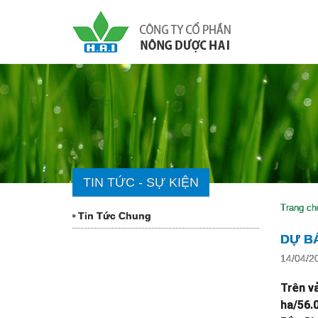
TIN TỨC - SỰ KIỆN
Trang ch
Tin Tức Chung
DỰ BÁ
14/04/2
Trên vả
ha/56.0