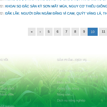
KHOAI SỌ ĐẶC SẢN KỲ SƠN MẤT MÙA, NGUY CƠ THIẾU GIỐN
22
ĐẮK LẮK: NGƯỜI DÂN NGẬM ĐẮNG VÌ CAM, QUÝT VÀNG LÁ, T
22
«
‹
5
6
7
8
9
11
10
G TÔI
SẢN PHẨM - DỊCH VỤ
ng ty
Thuốc bảo vệ thực vật
 chức
Thuốc kích thích sinh trưởng
 đạo
Phân bón
 phân phối
Giống cây trồng
thành viên
Nông sản
Dịch vụ nông nghiệp
ghề nghiệp