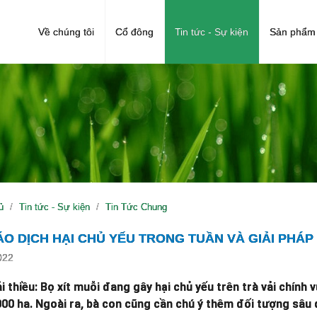
Về chúng tôi
Cổ đông
Tin tức - Sự kiện
Sản phẩm 
ủ
Tin tức - Sự kiện
Tin Tức Chung
O DỊCH HẠI CHỦ YẾU TRONG TUẦN VÀ GIẢI PHÁP
022
i thiều: Bọ xít muỗi đang gây hại chủ yếu trên trà vải chính 
00 ha. Ngoài ra, bà con cũng cần chú ý thêm đối tượng sâu 