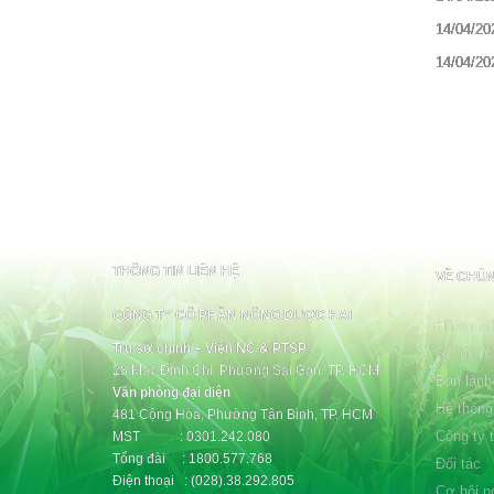
14/04/20
14/04/20
THÔNG TIN LIÊN HỆ
VỀ CHÚN
CÔNG TY CỔ PHẦN NÔNG DƯỢC HAI
Hồ sơ cô
Trụ sở chính – Viện NC & PTSP
Sơ đồ tổ
28 Mạc Đĩnh Chi, Phường Sài Gòn, TP. HCM
Ban lãnh
Văn phòng đại diện
Hệ thống
481 Cộng Hòa, Phường Tân Bình, TP. HCM
Công ty 
MST : 0301.242.080
Tổng đài : 1800.577.768
Đối tác
Điện thoại : (028).38.292.805
Cơ hội n