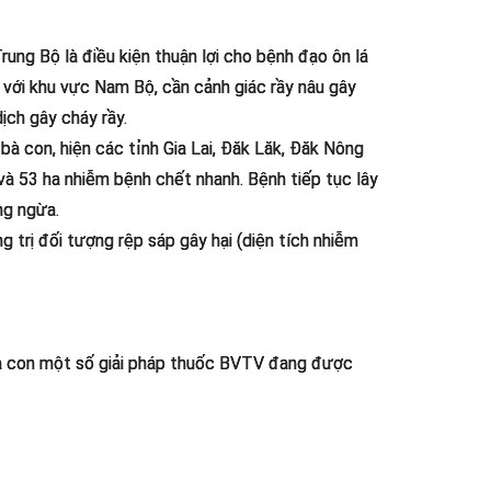
ung Bộ là điều kiện thuận lợi cho bệnh đạo ôn lá
i với khu vực Nam Bộ, cần cảnh giác rầy nâu gây
ịch gây cháy rầy.
 bà con, hiện các tỉnh Gia Lai, Đăk Lăk, Đăk Nông
à 53 ha nhiễm bệnh chết nhanh. Bệnh tiếp tục lây
ng ngừa.
 trị đối tượng rệp sáp gây hại (diện tích nhiễm
 bà con một số giải pháp thuốc BVTV đang được