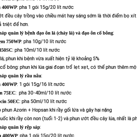
: pha 1 gói 15g/20 lít nước
in 400WP
t đều cây trồng vào chiều mát hay sáng sớm là thời điểm bọ xít m
 triệt để hơn.
:
háp quản lý bệnh đạo ôn lá (cháy lá) và đạo ôn cổ bông
: pha 10g/10 lít nước
em 750WP
: pha 10ml/10 lít nước
 350SC
lá; phun khi bệnh vừa xuất hiện tỷ lệ khoảng 5%
cổ bông: phun khi lúa giai đoạn trổ lẹt xẹt, có thể phun thêm một
:
háp quản lý rầu nâu
: 1 gói 15g/16 lít nước
in 400WP
: pha 30-40ml/10 lít nước
an 75EC
: pha 50ml/10 lít nước
ecin 50EC
 phun Azorin + Hopsan khi rầy gối lứa và gây hại nặng
uốc khi rầy còn non (tuổi 1-2) và phun ướt đều cây lúa, nhất là p
:
háp quản lý rệp sáp
: pha 1 gói 15g/20 lít nước
n 400WP