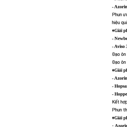
- Azor
Phun ướ
hiệu quả
♦
Giải p
- Newb
- Aviso
Đạo ôn 
Đạo ôn 
♦
Giải p
- Azor
- Hops
- Hopp
Kết hợp
Phun th
♦
Giải p
-
Azori