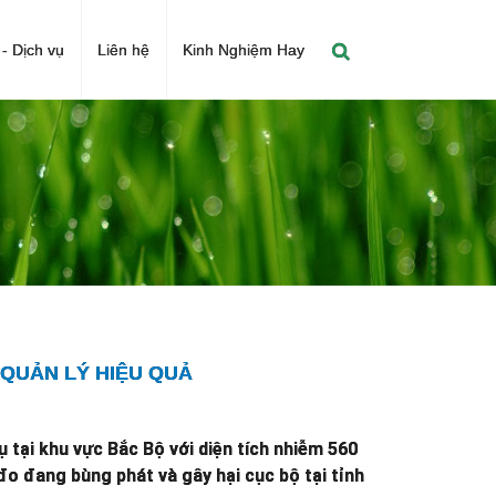
- Dịch vụ
Liên hệ
Kinh Nghiệm Hay
 QUẢN LÝ HIỆU QUẢ
vụ tại khu vực Bắc Bộ với diện tích nhiễm 560
đo đang bùng phát và gây hại cục bộ tại tỉnh