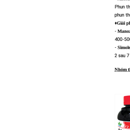
Phun th
phun th
♦
Giải p
-
Mano
400-500
-
Simol
2 sau 7
Nhóm th