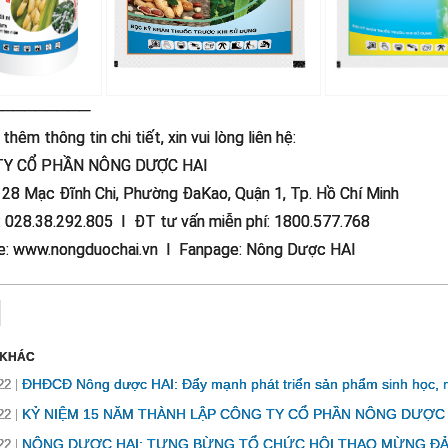
─────────
thêm thông tin chi tiết, xin vui lòng liên hệ:
TY CỔ PHẦN NÔNG DƯỢC HAI
: 28 Mạc Đĩnh Chi, Phường ĐaKao, Quận 1, Tp. Hồ Chí Minh
: 028.38.292.805 I ĐT tư vấn miễn phí: 1800.577.768
e: www.nongduochai.vn I Fanpage: Nông Dược HAI
 KHÁC
ĐHĐCĐ Nông dược HAI: Đẩy mạnh phát triển sản phẩm sinh học, m
22
KỶ NIỆM 15 NĂM THÀNH LẬP CÔNG TY CỔ PHẦN NÔNG DƯỢC 
22
NÔNG DƯỢC HAI: TƯNG BỪNG TỔ CHỨC HỘI THAO MỪNG ĐẢ
22