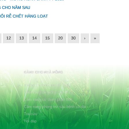
G CHO NĂM SAU
HỐI RỄ CHẾT HÀNG LOẠT
12
13
14
15
20
30
›
»
DÀNH CHO NHÀ NÔNG
Thông tin khoa học kỹ thuật
Cẩm nang về giống cây trồng
Cẩm nang sử dụng phân bón
Cẩm nang phòng trừ sâu bệnh cỏ dại
Tra cứu
Hỏi đáp