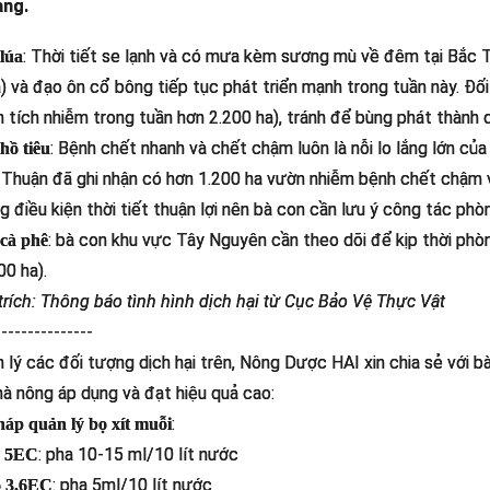
ang.
: Thời tiết se lạnh và có mưa kèm sương mù về đêm tại Bắc Tr
lúa
á) và đạo ôn cổ bông tiếp tục phát triển mạnh trong tuần này. Đố
ện tích nhiễm trong tuần hơn 2.200 ha), tránh để bùng phát thành d
: Bệnh chết nhanh và chết chậm luôn là nỗi lo lắng lớn của
ồ tiêu
 Thuận đã ghi nhận có hơn 1.200 ha vườn nhiễm bệnh chết chậm v
ng điều kiện thời tiết thuận lợi nên bà con cần lưu ý công tác phò
: bà con khu vực Tây Nguyên cần theo dõi để kịp thời phòng
cà phê
00 ha).
rích: Thông báo tình hình dịch hại từ Cục Bảo Vệ Thực Vật
---------------
 lý các đối tượng dịch hại trên, Nông Dược HAI xin chia sẻ với
hà nông áp dụng và đạt hiệu quả cao:
:
háp quản lý bọ xít muỗi
: pha 10-15 ml/10 lít nước
h 5EC
: pha 5ml/10 lít nước
o 3.6EC