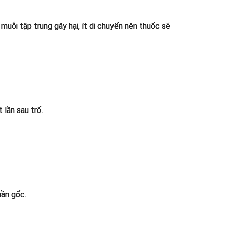
uỗi tập trung gây hại, ít di chuyển nên thuốc sẽ
 lần sau trổ.
hần gốc.