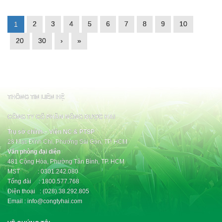
2
3
4
5
6
7
8
9
10
1
20
30
›
»
THÔNG TIN LIÊN HỆ
CÔNG TY CỔ PHẦN NÔNG DƯỢC HAI
Trụ sở chính – Viện NC & PTSP
28 Mạc Đĩnh Chi, Phường Sài Gòn, TP. HCM
Văn phòng đại diện
481 Cộng Hòa, Phường Tân Bình, TP. HCM
MST : 0301.242.080
Tổng đài : 1800.577.768
Điện thoại : (028).38.292.805
Email : info@congtyhai.com