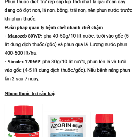
Phun thuốc diệt trừ rệp sáp kịp thời nhất là giai đoạn cây
đang có đọt non, lá non, bông, trái non, nên phun nước trước
khi phun thuốc.
♦
Giải pháp quản lý bệnh chết nhanh chết chậm
-
pha 40-50g/10 lít nước, tưới vào gốc (5
Manozeb 80WP:
lít dung dịch thuốc/gốc) và phun qua lá. Lượng nước phun
400-500 lít/ha.
-
: pha 30g/10 lít nước, phun lên lá và tưới
Simolex 720WP
vào gốc (4-5 lít dung dịch thuốc/gốc). Nếu bệnh nặng phun
lần 2 sau 7 ngày.
Nhóm thuốc trừ sâu hại
: