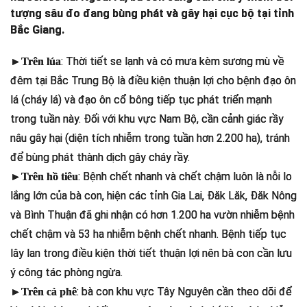
tượng sâu đo đang bùng phát và gây hại cục bộ tại tỉnh
Bắc Giang.
: Thời tiết se lạnh và có mưa kèm sương mù về
►Trên lúa
đêm tại Bắc Trung Bộ là điều kiện thuận lợi cho bệnh đạo ôn
lá (cháy lá) và đạo ôn cổ bông tiếp tục phát triển mạnh
trong tuần này. Đối với khu vực Nam Bộ, cần cảnh giác rầy
nâu gây hại (diện tích nhiễm trong tuần hơn 2.200 ha), tránh
để bùng phát thành dịch gây cháy rầy.
: Bệnh chết nhanh và chết chậm luôn là nỗi lo
►Trên hồ tiêu
lắng lớn của bà con, hiện các tỉnh Gia Lai, Đăk Lăk, Đăk Nông
và Bình Thuận đã ghi nhận có hơn 1.200 ha vườn nhiễm bệnh
chết chậm và 53 ha nhiễm bệnh chết nhanh. Bệnh tiếp tục
lây lan trong điều kiện thời tiết thuận lợi nên bà con cần lưu
ý công tác phòng ngừa.
: bà con khu vực Tây Nguyên cần theo dõi để
►Trên cà phê