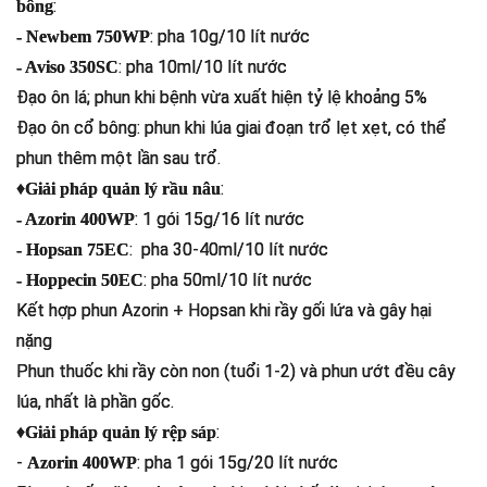
:
bông
: pha 10g/10 lít nước
- Newbem 750WP
: pha 10ml/10 lít nước
- Aviso 350SC
Đạo ôn lá; phun khi bệnh vừa xuất hiện tỷ lệ khoảng 5%
Đạo ôn cổ bông: phun khi lúa giai đoạn trổ lẹt xẹt, có thể
phun thêm một lần sau trổ.
♦
:
Giải pháp quản lý rầu nâu
: 1 gói 15g/16 lít nước
- Azorin 400WP
: pha 30-40ml/10 lít nước
- Hopsan 75EC
: pha 50ml/10 lít nước
- Hoppecin 50EC
Kết hợp phun Azorin + Hopsan khi rầy gối lứa và gây hại
nặng
Phun thuốc khi rầy còn non (tuổi 1-2) và phun ướt đều cây
lúa, nhất là phần gốc.
♦
:
Giải pháp quản lý rệp sáp
-
: pha 1 gói 15g/20 lít nước
Azorin 400WP