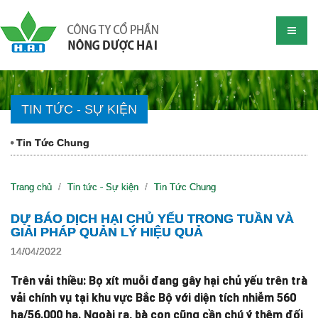
TIN TỨC - SỰ KIỆN
Tin Tức Chung
Trang chủ
Tin tức - Sự kiện
Tin Tức Chung
DỰ BÁO DỊCH HẠI CHỦ YẾU TRONG TUẦN VÀ
GIẢI PHÁP QUẢN LÝ HIỆU QUẢ
14/04/2022
Trên vải thiều: Bọ xít muỗi đang gây hại chủ yếu trên trà
vải chính vụ tại khu vực Bắc Bộ với diện tích nhiễm 560
ha/56.000 ha. Ngoài ra, bà con cũng cần chú ý thêm đối