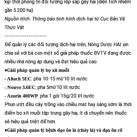
kịp thời phòng trị đối tượng rệp sáp gây hại (diện tích nhiễm
gần 5.200 ha).
Nguồn trích: Thông báo tình hình dịch hại từ Cục Bảo Vệ
Thực Vật
-----------------------
Để quản lý các đối tượng dịch hại trên, Nông Dược HAI xin
chia sẻ với bà con một số giải pháp thuốc BVTV đang được
nhiều nhà nông áp dụng và đạt hiệu quả cao:
♦
:
Giải pháp quản lý bọ xít muỗi
: pha 10-15 ml/10 lít nước
- Altach 5EC
: pha 5ml/10 lít nước
- Nouvo 3.6EC
: pha 1 gói 15g/20 lít nước
- Azorin 400WP
Phun ướt đều cây trồng vào chiều mát hay sáng sớm là thời
điểm bọ xít muỗi tập trung gây hại, ít di chuyển nên thuốc
sẽ hiệu quả triệt để hơn.
♦
Giải pháp quản lý bệnh đạo ôn lá (cháy lá) và đạo ôn cổ