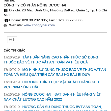
liên hệ:
CÔNG TY CỔ PHẦN NÔNG DƯỢC HAI
Địa chỉ: 28 Mạc Đĩnh Chi, Phường ĐaKao, Quận 1, Tp. Hồ Chí
🏢
Minh
Hotline: 028.38.292.805; Fax : 028.38.223.088
☎
Website:
www.congtyhai.com
🌐
In
CÁC TIN KHÁC
TẬP HUẤN NÂNG CAO NHẬN THỨC SỬ DỤNG
17/10/2019
THUỐC BẢO VỆ THỰC VẬT AN TOÀN VÀ HIỆU QUẢ
MÔ HÌNH SỬ DỤNG THUỐC BẢO VỆ THỰC VẬT AN
17/10/2019
TOÀN VÀ HIỆU QUẢ TRÊN CÂY RAU HỌ BẦU BÍ DƯA
CHƯƠNG TRÌNH HỌP MẶT KHÁCH HÀNG KHU
17/10/2019
VỰC NAM SÔNG HẬU
NÔNG DƯỢC HAI - ĐẠT DANH HIỆU HÀNG VIỆT
17/10/2019
NAM CHẤT LƯỢNG CAO NĂM 2022
HƯỚNG DẪN SỬ DỤNG THUỐC BVTV AN TOÀN,
17/10/2019