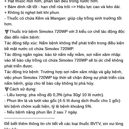
+ Hạt thuốc mịn hơn, phân tán đều trong nước hơn.
+ Bám dính rất tốt - hạn chế rửa trôi => Hiệu lực cao và kéo dài.
+ Không bị nghẹt bét khi phun.
- Thuốc có chứa Kẽm và Mangan: giúp cây trồng sinh trưởng tốt
hơn.
Thuốc trừ bệnh Simolex 720WP với 3 kiểu cơ chế tác động độc
🔻
đáo đến nấm bệnh:
Tác động tiếp xúc: Nấm bệnh không thể phát triển trong điều kiện
bề mặt nước có chứa Simolex 720WP.
Tác động ngăn ngừa: bào tử nấm nẩy mầm, sợi nấm xâm nhập
vào tế bào cây trồng có chứa Simolex 720WP sẽ bị ức chế không
phát triển được.
Tác động trừ bệnh: Trường hợp sợi nấm xâm nhập và gây bệnh,
việc phun Simolex 720WP kịp thời sẽ chặn đứng sự phát triển của
nấm bệnh, giúp cho tế bào cây không bị phá hủy.
Cách sử dụng:
🔻
- Liều lượng: pha nồng độ 0,3% (pha 30g/ 10 lít nước).
- Phun lên lá và tưới vào gốc (4-5 lít dung dịch thuốc cho 1 gốc)
khi bệnh chớm xuất hiện, tỷ lệ bệnh khoảng 5%.
- Nếu bệnh nặng phun lần 2 sau 7 ngày.
-----------------------------------
Để biết thêm thông tin chi tiết về các loại thuốc BVTV, xin vui lòng