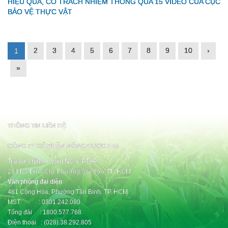
HIỆU QUẢ, CÓ TRÁCH NHIỆM THÔNG QUA 15 VIDEO CỦA CỤC
BẢO VỆ THỰC VẬT
2
3
4
5
6
7
8
9
10
›
1
»
THÔNG TIN LIÊN HỆ
CÔNG TY CỔ PHẦN NÔNG DƯỢC HAI
Trụ sở chính – Viện NC & PTSP
28 Mạc Đĩnh Chi, Phường Sài Gòn, TP. HCM
Văn phòng đại diện
481 Cộng Hòa, Phường Tân Bình, TP. HCM
MST : 0301.242.080
Tổng đài : 1800.577.768
Điện thoại : (028).38.292.805