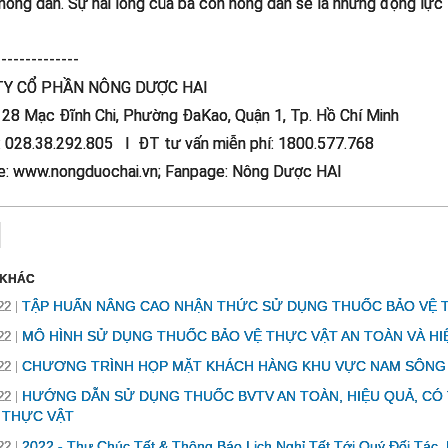
nông dân. Sự hài lòng của bà con nông dân sẽ là những động lực
--------------
TY CỔ PHẦN NÔNG DƯỢC HAI
: 28 Mạc Đĩnh Chi, Phường ĐaKao, Quận 1, Tp. Hồ Chí Minh
: 028.38.292.805 I ĐT tư vấn miễn phí: 1800.577.768
e: www.nongduochai.vn; Fanpage: Nông Dược HAI
 KHÁC
TẬP HUẤN NÂNG CAO NHẬN THỨC SỬ DỤNG THUỐC BẢO VỆ T
22
MÔ HÌNH SỬ DỤNG THUỐC BẢO VỆ THỰC VẬT AN TOÀN VÀ HI
22
CHƯƠNG TRÌNH HỌP MẶT KHÁCH HÀNG KHU VỰC NAM SÔNG
22
HƯỚNG DẪN SỬ DỤNG THUỐC BVTV AN TOÀN, HIỆU QUẢ, CÓ 
22
 THỰC VẬT
2022 - Thư Chúc Tết & Thông Báo Lịch Nghỉ Tết Tới Quý Đối Tác,
22