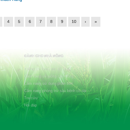
4
5
6
7
8
9
10
›
»
DÀNH CHO NHÀ NÔNG
Thông tin khoa học kỹ thuật
Cẩm nang về giống cây trồng
Cẩm nang sử dụng phân bón
Cẩm nang phòng trừ sâu bệnh cỏ dại
Tra cứu
Hỏi đáp