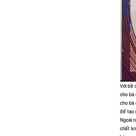
Với bề 
cho bà 
cho bà 
để tạo 
Ngoài r
chất lư