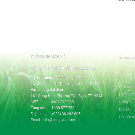
THÔNG TIN LIÊN HỆ
VỀ CHÚN
CÔNG TY CỔ PHẦN NÔNG DƯỢC HAI
Hồ sơ cô
Trụ sở chính – Viện NC & PTSP
Sơ đồ tổ
28 Mạc Đĩnh Chi, Phường Sài Gòn, TP. HCM
Ban lãnh
Văn phòng đại diện
Hệ thống
481 Cộng Hòa, Phường Tân Bình, TP. HCM
Công ty 
MST : 0301.242.080
Tổng đài : 1800.577.768
Đối tác
Điện thoại : (028).38.292.805
Cơ hội n
Email : info@congtyhai.com