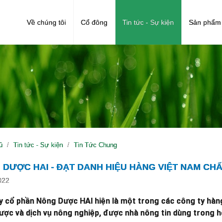
Về chúng tôi
Cổ đông
Tin tức - Sự kiện
Sản phẩm 
ủ
Tin tức - Sự kiện
Tin Tức Chung
 DƯỢC HAI - ĐẠT DANH HIỆU HÀNG VIỆT NAM CH
022
y cổ phần Nông Dược HAI hiện là một trong các công ty hàng
ược và dịch vụ nông nghiệp, được nhà nông tin dùng trong h