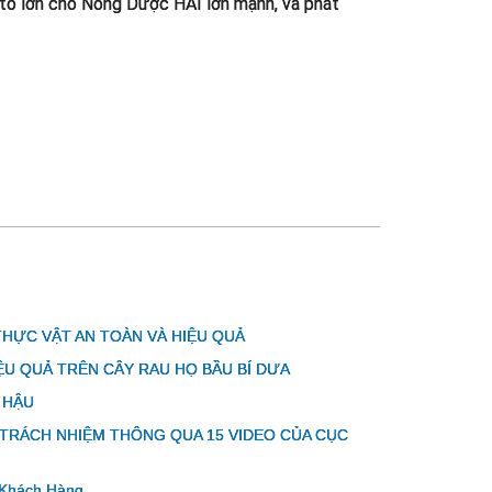
 to lớn cho Nông Dược HAI lớn mạnh, và phát
HỰC VẬT AN TOÀN VÀ HIỆU QUẢ
ỆU QUẢ TRÊN CÂY RAU HỌ BẦU BÍ DƯA
 HẬU
TRÁCH NHIỆM THÔNG QUA 15 VIDEO CỦA CỤC
 Khách Hàng