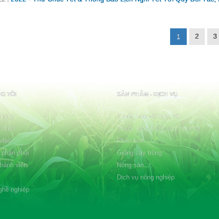
2
3
1
G TÔI
SẢN PHẨM - DỊCH VỤ
ng ty
Thuốc bảo vệ thực vật
 chức
Thuốc kích thích sinh trưởng
 đạo
Phân bón
 phân phối
Giống cây trồng
thành viên
Nông sản
Dịch vụ nông nghiệp
ghề nghiệp