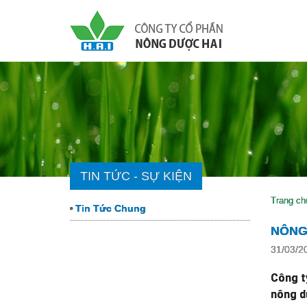
TIN TỨC - SỰ KIỆN
Trang ch
Tin Tức Chung
NÔNG
31/03/2
Công t
nông d