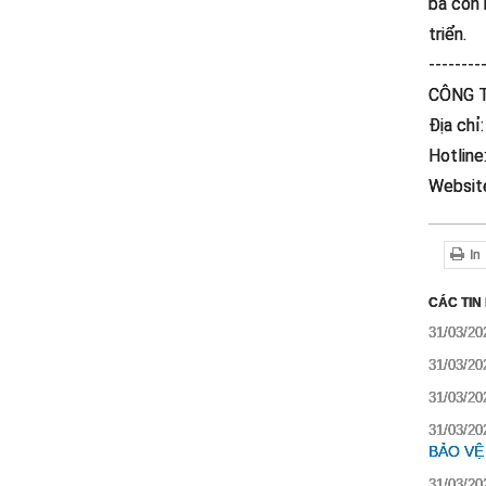
bà con 
triển.
--------
CÔNG 
Địa chỉ
Hotline
Websit
In
CÁC TIN
31/03/20
31/03/20
31/03/20
31/03/20
BẢO VỆ
31/03/20