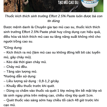
Thuốc kích thích sinh trưởng
Effort 2.5% Paste luôn được bà con
tin dùng
Được mệnh danh là Chuyên gia tạo mủ cao su, thuốc kích thích
sinh trưởng Effort 2.5% Paste phát huy công dụng cực hiệu quả,
điều hòa và kích thích mủ cao su tăng năng suất không nhỏ cho
người trồng cao su.
*Công dụng:
– Kích thích ra mủ (làm mủ cao su không đông kết bít các tuyến
mủ, gây chảy mủ).
– Kéo dài thời gian chảy mủ.
– Chảy mủ đều.
– Tăng sản lượng mủ.
*Hướng dẫn sử dụng:
– Liều lượng sử dụng : 0,8-1,2 g/cây.
– Khuấy đều thuốc trước khi quét.
– Dùng cọ chấm vào thuốc và quét 1 lớp mỏng lên bề mặt lớp vỏ
tái sinh ngay phía trên miệng cạo, chiều rộng lớp quét 1cm.
– Quét thuốc vào sáng sớm hay chiều tối cách 48 giờ trước khi
cạo mủ.