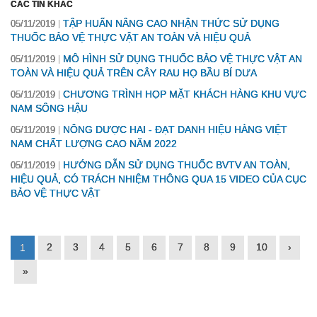
CÁC TIN KHÁC
TẬP HUẤN NÂNG CAO NHẬN THỨC SỬ DỤNG
05/11/2019
THUỐC BẢO VỆ THỰC VẬT AN TOÀN VÀ HIỆU QUẢ
MÔ HÌNH SỬ DỤNG THUỐC BẢO VỆ THỰC VẬT AN
05/11/2019
TOÀN VÀ HIỆU QUẢ TRÊN CÂY RAU HỌ BẦU BÍ DƯA
CHƯƠNG TRÌNH HỌP MẶT KHÁCH HÀNG KHU VỰC
05/11/2019
NAM SÔNG HẬU
NÔNG DƯỢC HAI - ĐẠT DANH HIỆU HÀNG VIỆT
05/11/2019
NAM CHẤT LƯỢNG CAO NĂM 2022
HƯỚNG DẪN SỬ DỤNG THUỐC BVTV AN TOÀN,
05/11/2019
HIỆU QUẢ, CÓ TRÁCH NHIỆM THÔNG QUA 15 VIDEO CỦA CỤC
BẢO VỆ THỰC VẬT
2
3
4
5
6
7
8
9
10
›
1
»