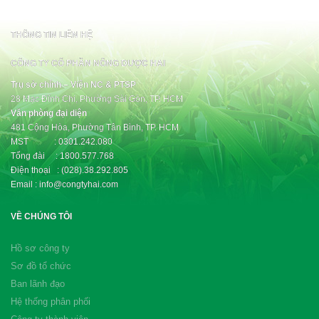
THÔNG TIN LIÊN HỆ
CÔNG TY CỔ PHẦN NÔNG DƯỢC HAI
Trụ sở chính – Viện NC & PTSP
28 Mạc Đĩnh Chi, Phường Sài Gòn, TP. HCM
Văn phòng đại diện
481 Cộng Hòa, Phường Tân Bình, TP. HCM
MST : 0301.242.080
Tổng đài : 1800.577.768
Điện thoại : (028).38.292.805
Email : info@congtyhai.com
VỀ CHÚNG TÔI
Hồ sơ công ty
Sơ đồ tổ chức
Ban lãnh đạo
Hệ thống phân phối