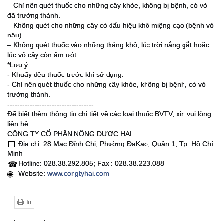
– Chỉ nên quét thuốc cho những cây khỏe, không bị bệnh, có vỏ
đã trưởng thành.
– Không quét cho những cây có dấu hiệu khô miệng cạo (bệnh vỏ
nâu).
– Không quét thuốc vào những tháng khô, lúc trời nắng gắt hoặc
lúc vỏ cây còn ẩm ướt.
*Lưu ý:
- Khuấy đều thuốc trước khi sử dụng.
- Chỉ nên quét thuốc cho những cây khỏe, không bị bệnh, có vỏ
trưởng thành.
-----------------------------------
Để biết thêm thông tin chi tiết về các loại thuốc BVTV, xin vui lòng
liên hệ:
CÔNG TY CỔ PHẦN NÔNG DƯỢC HAI
Địa chỉ: 28 Mạc Đĩnh Chi, Phường ĐaKao, Quận 1, Tp. Hồ Chí
🏢
Minh
Hotline: 028.38.292.805; Fax : 028.38.223.088
☎
Website:
www.congtyhai.com
🌐
In