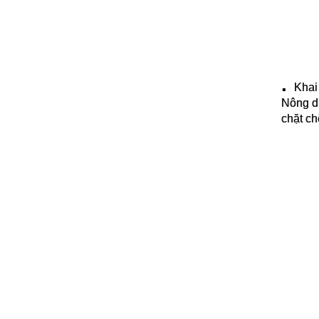
Khai
▪️
Nông dư
chặt ch