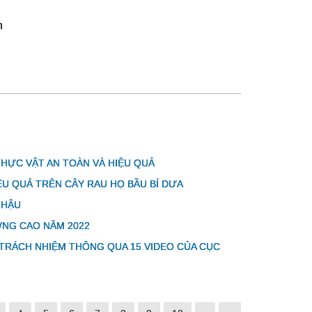
h
HỰC VẬT AN TOÀN VÀ HIỆU QUẢ
U QUẢ TRÊN CÂY RAU HỌ BẦU BÍ DƯA
 HẬU
ỢNG CAO NĂM 2022
TRÁCH NHIỆM THÔNG QUA 15 VIDEO CỦA CỤC