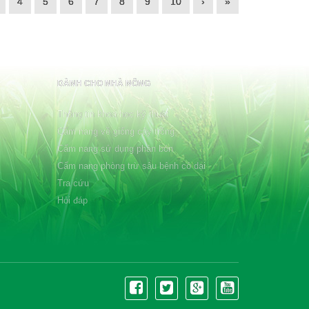
4
5
6
7
8
9
10
›
»
DÀNH CHO NHÀ NÔNG
Thông tin khoa học kỹ thuật
Cẩm nang về giống cây trồng
Cẩm nang sử dụng phân bón
Cẩm nang phòng trừ sâu bệnh cỏ dại
Tra cứu
Hỏi đáp