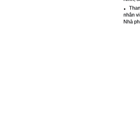
Tham
▪️
nhân vi
Nhà phâ