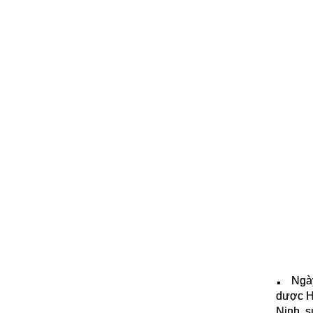
Ngày
▪️
dược H.
Ninh, s