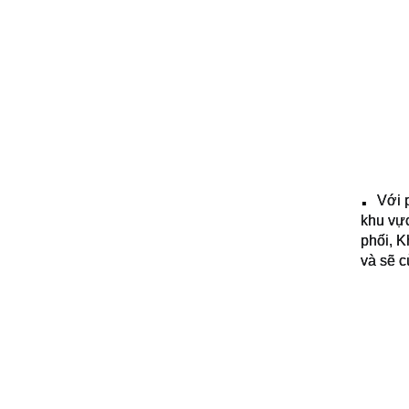
Với 
▪️
khu vự
phối, K
và sẽ c