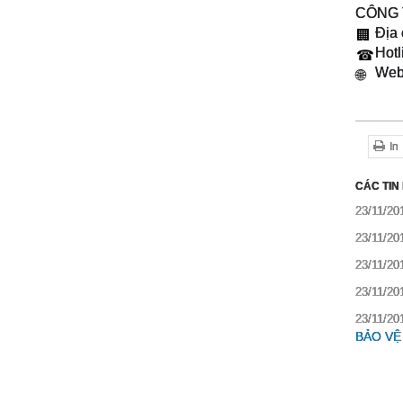
CÔNG 
Địa 
🏢
Hotl
☎
Webs
🌐
In
CÁC TIN
23/11/20
23/11/20
23/11/20
23/11/20
23/11/20
BẢO VỆ