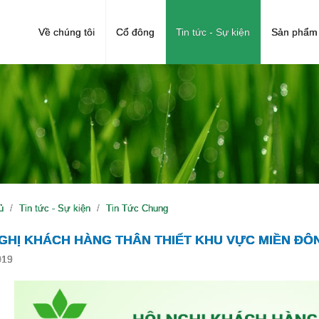
Về chúng tôi
Cổ đông
Tin tức - Sự kiện
Sản phẩm 
ủ
Tin tức - Sự kiện
Tin Tức Chung
NGHỊ KHÁCH HÀNG THÂN THIẾT KHU VỰC MIỀN ĐÔ
019