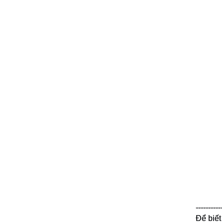
----------
Để biết 