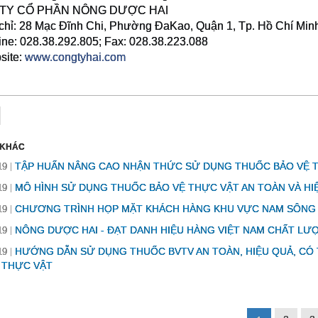
TY CỔ PHẦN NÔNG DƯỢC HAI
chỉ: 28 Mạc Đĩnh Chi, Phường ĐaKao, Quận 1, Tp. Hồ Chí Min
ine: 028.38.292.805; Fax: 028.38.223.088
ite:
www.congtyhai.com
 KHÁC
TẬP HUẤN NÂNG CAO NHẬN THỨC SỬ DỤNG THUỐC BẢO VỆ T
19
MÔ HÌNH SỬ DỤNG THUỐC BẢO VỆ THỰC VẬT AN TOÀN VÀ HIỆ
19
CHƯƠNG TRÌNH HỌP MẶT KHÁCH HÀNG KHU VỰC NAM SÔNG
19
NÔNG DƯỢC HAI - ĐẠT DANH HIỆU HÀNG VIỆT NAM CHẤT LƯ
19
HƯỚNG DẪN SỬ DỤNG THUỐC BVTV AN TOÀN, HIỆU QUẢ, CÓ 
19
 THỰC VẬT