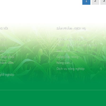
2
3
1
G TÔI
SẢN PHẨM - DỊCH VỤ
ng ty
Thuốc bảo vệ thực vật
 chức
Thuốc kích thích sinh trưởng
 đạo
Phân bón
 phân phối
Giống cây trồng
thành viên
Nông sản
Dịch vụ nông nghiệp
ghề nghiệp