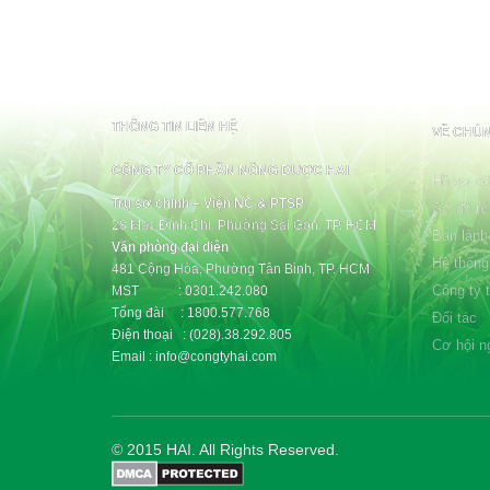
THÔNG TIN LIÊN HỆ
VỀ CHÚN
CÔNG TY CỔ PHẦN NÔNG DƯỢC HAI
Hồ sơ cô
Trụ sở chính – Viện NC & PTSP
Sơ đồ tổ
28 Mạc Đĩnh Chi, Phường Sài Gòn, TP. HCM
Ban lãnh
Văn phòng đại diện
Hệ thống
481 Cộng Hòa, Phường Tân Bình, TP. HCM
Công ty 
MST : 0301.242.080
Tổng đài : 1800.577.768
Đối tác
Điện thoại : (028).38.292.805
Cơ hội n
Email : info@congtyhai.com
© 2015 HAI. All Rights Reserved.