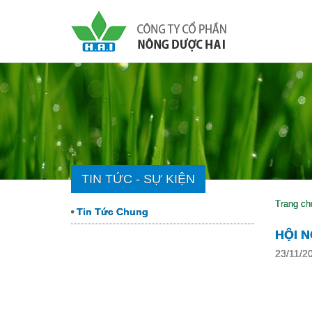
TIN TỨC - SỰ KIỆN
Trang ch
Tin Tức Chung
HỘI 
23/11/2