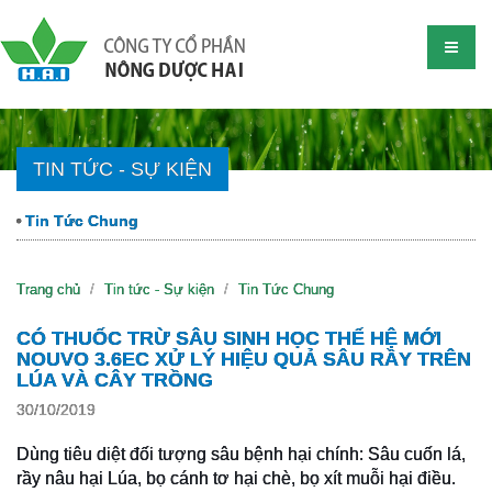
TIN TỨC - SỰ KIỆN
Tin Tức Chung
Trang chủ
Tin tức - Sự kiện
Tin Tức Chung
CÓ THUỐC TRỪ SÂU SINH HỌC THẾ HỆ MỚI
NOUVO 3.6EC XỬ LÝ HIỆU QUẢ SÂU RẦY TRÊN
LÚA VÀ CÂY TRỒNG
30/10/2019
Dùng tiêu diệt đối tượng sâu bệnh hại chính: Sâu cuốn lá,
rầy nâu hại Lúa, bọ cánh tơ hại chè, bọ xít muỗi hại điều.