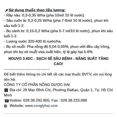
Sử dụng thuốc theo liều lượng:
📌
- Rầy nâu: 0,3-0,35 lít/ha (pha 10ml/ 10 lít nước).
- Sâu cuốn lá: 0,2-0,25 lít//ha (pha 7-8ml/ 10 lít nước), phun khi
sâu tuổi 1-2.
- Bọ cánh tơ: 0,15-0,2 lít/ha (pha 5-7 ml/10 lít nước), phun khi sâu
tuổi 1-2.
- Lượng nước 320-400 lít nước/ha.
- Bọ xít muỗi: Pha nồng độ 0,04-0,05%, phun ướt đều cây trồng,
phun khi bọ xít muỗi vừa xuất hiện, tỷ lệ gây hại 5-6%.
NOUVO 3.6EC - SẠCH SẼ SÂU BỆNH - NĂNG SUẤT TĂNG
CAO!
-----------------------------------
Để biết thêm thông tin chi tiết về các loại thuốc BVTV, xin vui lòng
liên hệ:
CÔNG TY CỔ PHẦN NÔNG DƯỢC HAI
Địa chỉ: 28 Mạc Đĩnh Chi, Phường ĐaKao, Quận 1, Tp. Hồ Chí
🏢
Minh
Hotline: 028.38.292.805; Fax : 028.38.223.088
☎
Website:
www.congtyhai.com
🌐