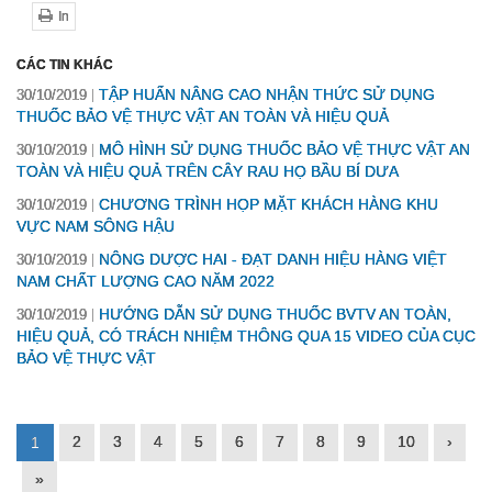
In
CÁC TIN KHÁC
TẬP HUẤN NÂNG CAO NHẬN THỨC SỬ DỤNG
30/10/2019
THUỐC BẢO VỆ THỰC VẬT AN TOÀN VÀ HIỆU QUẢ
MÔ HÌNH SỬ DỤNG THUỐC BẢO VỆ THỰC VẬT AN
30/10/2019
TOÀN VÀ HIỆU QUẢ TRÊN CÂY RAU HỌ BẦU BÍ DƯA
CHƯƠNG TRÌNH HỌP MẶT KHÁCH HÀNG KHU
30/10/2019
VỰC NAM SÔNG HẬU
NÔNG DƯỢC HAI - ĐẠT DANH HIỆU HÀNG VIỆT
30/10/2019
NAM CHẤT LƯỢNG CAO NĂM 2022
HƯỚNG DẪN SỬ DỤNG THUỐC BVTV AN TOÀN,
30/10/2019
HIỆU QUẢ, CÓ TRÁCH NHIỆM THÔNG QUA 15 VIDEO CỦA CỤC
BẢO VỆ THỰC VẬT
2
3
4
5
6
7
8
9
10
›
1
»