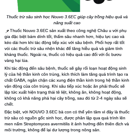
Thuốc trừ sâu sinh học
Nouvo 3.6EC giúp cây trồng hiệu quả và
năng suất cao
Thuốc Nouvo 3.6EC sản xuất theo công nghệ Châu u với phụ
📌
gia đặc biệt bám dính tốt, thấm sâu nhanh hơn, hiệu lực cao và
kéo dài hơn khi tác động tiếp xúc với sâu bệnh. Phối hợp rất tốt
vói các thuốc trừ sâu nhện khác để tăng hiẽ̀u quả và giảm tính
kháng thuốc. Ngoài ra, thuốc có hiệu quả cao đối với ốc bươu
vàng hại lúa.
Khi tác động đến sâu bệnh, thuốc sẽ gây rối loạn hoạt động sinh
lý của hệ thần kinh côn trùng, kích thích làm tăng quá trình tạo ra
chất GABA, ngăn chặn các xung điện thần kinh trong hệ thần kinh
vận động của côn trùng. Khi sâu tiếp xúc hoặc ăn phải thuốc sẽ
lập tức xuất hiện trạng thái tê liệt, không ăn, không hoạt động,
không có khả năng phá hại cây trồng, sau đó từ 2-4 ngày sâu sẽ
chết.
Đặc biệt, với NOUVO 3.6EC bà con có thể yên tâm vì đây là thuốc
trừ sâu có nguồn gốc sinh học, được phân lập qua quá trình lên
men nấm Streptomyces avermitilis ít ảnh hưởng đến thiên địch và
môi trường, không để lại dư lượng trong nông sản.