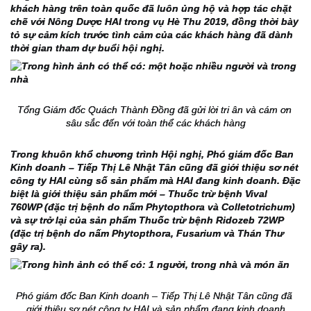
khách hàng trên toàn quốc đã luôn ủng hộ và hợp tác chặt 
chẽ với Nông Dược HAI trong vụ Hè Thu 2019, đồng thời bày 
tỏ sự cảm kích trước tình cảm của các khách hàng đã dành 
thời gian tham dự buổi hội nghị.
Tổng Giám đốc Quách Thành Đồng đã gửi lời tri ân và cám ơn 
sâu sắc đến với toàn thể các khách hàng
Trong khuôn khổ chương trình Hội nghị, Phó giám đốc Ban 
Kinh doanh – Tiếp Thị Lê Nhật Tân cũng đã giới thiệu sơ nét 
công ty HAI cùng số sản phẩm mà HAI đang kinh doanh. Đặc 
biệt là giới thiệu sản phẩm mới – Thuốc trừ bệnh Vival 
760WP (đặc trị bệnh do nấm Phytopthora và Colletotrichum) 
và sự trở lại của sản phẩm Thuốc trừ bệnh Ridozeb 72WP 
(đặc trị bệnh do nấm Phytopthora, Fusarium và Thán Thư 
gây ra).
Phó giám đốc Ban Kinh doanh – Tiếp Thị Lê Nhật Tân cũng đã 
giới thiệu sơ nét công ty HAI và sản phẩm đang kinh doanh