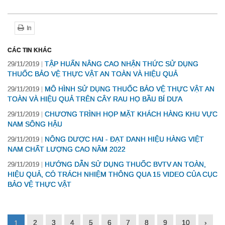
In
CÁC TIN KHÁC
TẬP HUẤN NÂNG CAO NHẬN THỨC SỬ DỤNG
29/11/2019
THUỐC BẢO VỆ THỰC VẬT AN TOÀN VÀ HIỆU QUẢ
MÔ HÌNH SỬ DỤNG THUỐC BẢO VỆ THỰC VẬT AN
29/11/2019
TOÀN VÀ HIỆU QUẢ TRÊN CÂY RAU HỌ BẦU BÍ DƯA
CHƯƠNG TRÌNH HỌP MẶT KHÁCH HÀNG KHU VỰC
29/11/2019
NAM SÔNG HẬU
NÔNG DƯỢC HAI - ĐẠT DANH HIỆU HÀNG VIỆT
29/11/2019
NAM CHẤT LƯỢNG CAO NĂM 2022
HƯỚNG DẪN SỬ DỤNG THUỐC BVTV AN TOÀN,
29/11/2019
HIỆU QUẢ, CÓ TRÁCH NHIỆM THÔNG QUA 15 VIDEO CỦA CỤC
BẢO VỆ THỰC VẬT
2
3
4
5
6
7
8
9
10
›
1