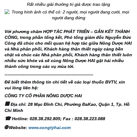
Rất nhiều giải thưởng trị giá được trao tặng
Với phương châm HỢP TÁC PHÁT TRIỂN – GẮN KẾT THÀNH 
CÔNG, trong phần tổng kết, Phó tổng giám đốc Nguyễn Đức 
Công đã chúc cho mối quan hệ hợp tác giữa Nông Dược HAI 
và Nhà phân phối, Khách hàng thân thiết ngày càng bền 
chặt và chúc các Nhà phân phối, Khách hàng thân thiết luôn 
nhiều sức khỏe và sẽ cùng Nông Dược HAI gặt hái nhiều 
thành công trong các vụ mùa tới.
-----------------------------------
-----------------------
Để biết thêm thông tin chi tiết về các loại thuốc BVTV, xin 
vui lòng liên hệ:
CÔNG TY CỔ PHẦN NÔNG DƯỢC HAI
🏢
 Địa chỉ: 28 Mạc Đĩnh Chi, Phường ĐaKao, Quận 1, Tp. Hồ 
Chí Minh
☎
 Hotline: 028.38.292.805; Fax : 028.38.223.088
🌐
 Website: 
www.congtyhai.com