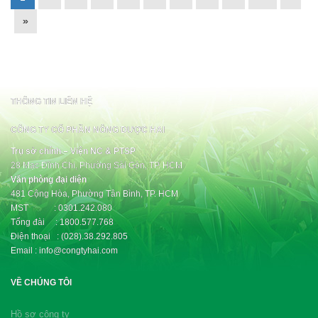
»
THÔNG TIN LIÊN HỆ
CÔNG TY CỔ PHẦN NÔNG DƯỢC HAI
Trụ sở chính – Viện NC & PTSP
28 Mạc Đĩnh Chi, Phường Sài Gòn, TP. HCM
Văn phòng đại diện
481 Cộng Hòa, Phường Tân Bình, TP. HCM
MST : 0301.242.080
Tổng đài : 1800.577.768
Điện thoại : (028).38.292.805
Email : info@congtyhai.com
VỀ CHÚNG TÔI
Hồ sơ công ty