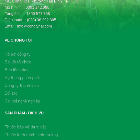
481 Cộng Hòa, Phường Tân Bình, TP. HCM
MST : 0301.242.080
Tổng đài : 1800.577.768
Điện thoại : (028).38.292.805
Email : info@congtyhai.com
VỀ CHÚNG TÔI
Hồ sơ công ty
Sơ đồ tổ chức
Ban lãnh đạo
Hệ thống phân phối
Công ty thành viên
Đối tác
Cơ hội nghề nghiệp
SẢN PHẨM - DỊCH VỤ
Thuốc bảo vệ thực vật
Thuốc kích thích sinh trưởng