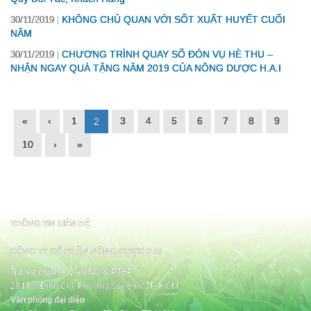
KHÔNG CHỦ QUAN VỚI SỐT XUẤT HUYẾT CUỐI
30/11/2019
NĂM
CHƯƠNG TRÌNH QUAY SỐ ĐÓN VỤ HÈ THU –
30/11/2019
NHẬN NGAY QUÀ TẶNG NĂM 2019 CỦA NÔNG DƯỢC H.A.I
«
‹
1
3
4
5
6
7
8
9
2
10
›
»
THÔNG TIN LIÊN HỆ
CÔNG TY CỔ PHẦN NÔNG DƯỢC HAI
Trụ sở chính – Viện NC & PTSP
28 Mạc Đĩnh Chi, Phường Sài Gòn, TP. HCM
Văn phòng đại diện