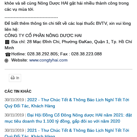
khỏe và sẽ cùng Nông Dược HAI gặt hái nhiều thành công trong
các vụ mùa tới.
-----------------------------------
Để biết thêm thông tin chi tiết về các loại thuốc BVTV, xin vui lòng
liên hệ:
CÔNG TY CỔ PHẦN NÔNG DƯỢC HAI
Địa chỉ: 28 Mạc Đĩnh Chi, Phường ĐaKao, Quận 1, Tp. Hồ Chí
🏢
Minh
Hotline: 028.38.292.805; Fax : 028.38.223.088
☎
Website:
www.congtyhai.com
🌐
In
CÁC TIN KHÁC
2022 - Thư Chúc Tết & Thông Báo Lịch Nghỉ Tết Tới
30/11/2019
Quý Đối Tác, Khách Hàng
Đại Hội Đồng Cổ Đông Nông dược HAI năm 2021: đặt
30/11/2019
mục tiêu doanh thu 1.100 tỷ đồng, gấp đôi so với năm 2020
2021 - Thư Chúc Tết & Thông Báo Lịch Nghỉ Tết Tới
30/11/2019
Quý Đối Tác, Khách Hàng