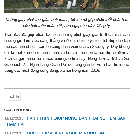
Những giây phút thư giãn lành mạnh, bổ ích đã góp phần thắt chặt hơn
nữa tinh thần đoàn kết, hữu nghị của cả 2 Công ty.
Trận đấu đã góp phần tạo nên những phút giây giải trí thoải mái sau
những giờ làm việc căng thẳng và để lại nhiều kỷ niệm tốt đẹp cho tập
thể các anh chị em cán bộ công nhân viên của cả 2 Công ty. Đây không
chỉ là một sân chơi lành mạnh và bổ ích, mà còn là nơi để hai đơn vị
xích lại gần nhau hơn. Sau buổi giao lưu này, Nông Dược HAI và
S
ở
Giao d
ị
ch 2 – Ngân hàng Quân Đ
ộ
i s
ẽ
cùng g
ắ
n bó v
ớ
i nhau h
ơ
n n
ữ
a
trong các ho
ạ
t đ
ộ
ng c
ộ
ng đ
ồ
ng, xã h
ộ
i trong năm 2016.
In
CÁC TIN KHÁC
HÀNH TRÌNH GIÚP NÔNG DÂN TRẢI NGHIỆM SẢN
11/12/2015
PHẨM HAI
GÓC CHIA SẺ KINH NGHIỆM NÔNG GIA
11/12/2015