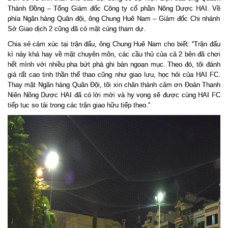
Thành Đồng – Tổng Giám đốc Công ty cổ phần Nông Dược HAI. V
ề
phía Ngân hàng Quân đ
ộ
i, ông Chung Huê Nam – Giám đ
ố
c Chi nhánh
S
ở Giao dịch 2 cũng đã có mặt cùng tham dự.
Chia sẻ cảm xúc tại trận đấu, ông Chung Huê Nam cho biết: “Trận đấu
kì này khá hay về mặt chuyên môn, các cầu thủ của cả 2 bên đã chơi
hết mình với nhiều pha bứt phá ghi bàn ngoạn mục. Theo đó, tôi đánh
giá rất cao tinh thần thể thao cũng như giao lưu, học hỏi của HAI FC.
Thay mặt Ngân hàng Quân Đội, tôi xin chân thành cảm ơn Đoàn Thanh
Niên Nông Dược HAI đã có lời mời và hy vọng sẽ được cùng HAI FC
tiếp tục so tài trong các trận giao hữu tiếp theo.”