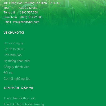
481 Cộng Hòa, Phường Tân Bình, TP. HCM
MST : 0301.242.080
Tổng đài : 1800.577.768
Điện thoại : (028).38.292.805
Email : info@congtyhai.com
VỀ CHÚNG TÔI
Hồ sơ công ty
Sơ đồ tổ chức
Ban lãnh đạo
Hệ thống phân phối
Công ty thành viên
Đối tác
Cơ hội nghề nghiệp
SẢN PHẨM - DỊCH VỤ
Thuốc bảo vệ thực vật
Thuốc kích thích sinh trưởng