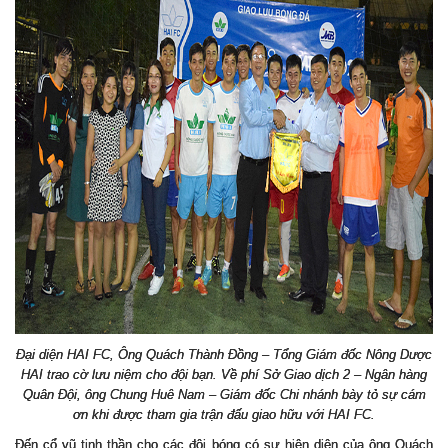
Đại diện HAI FC, Ông Quách Thành Đồng – Tổng Giám đốc Nông Dược
HAI trao cờ lưu niệm cho đội bạn. Về phí Sở Giao dịch 2 – Ngân hàng
Quân Đội, ông Chung Huê Nam – Giám đốc Chi nhánh bày tỏ sự cám
ơn khi được tham gia trận đấu giao hữu với HAI FC.
Đ
ế
n c
ổ
vũ tinh th
ầ
n cho các đ
ộ
i bóng có s
ự
hi
ệ
n di
ệ
n c
ủ
a ông Quách