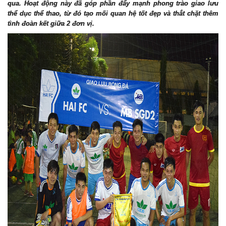
qua. Ho
ạ
t đ
ộ
ng này đã góp ph
ầ
n đ
ẩ
y m
ạ
nh phong trào giao l
ư
u
th
ể
d
ụ
c th
ể
thao, t
ừ
đó t
ạ
o m
ố
i quan h
ệ
t
ố
t đ
ẹ
p và th
ắ
t ch
ặ
t thêm
tình đoàn k
ế
t gi
ữ
a 2 đ
ơ
n v
ị
.