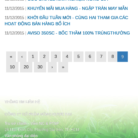
KHUYẾN MÃI MUA HÀNG - NGẬP TRÀN MAY MẮN
11/12/2015
KHỞI ĐẦU TUẦN MỚI - CÙNG HAI THAM GIA CÁC
11/12/2015
HOẠT ĐỘNG BÁN HÀNG BỔ ÍCH
AVISO 350SC - BỐC THĂM 100% TRÚNGTHƯỞNG
11/12/2015
«
‹
1
2
3
4
5
6
7
8
9
10
20
30
›
»
THÔNG TIN LIÊN HỆ
CÔNG TY CỔ PHẦN NÔNG DƯỢC HAI
Trụ sở chính – Viện NC & PTSP
28 Mạc Đĩnh Chi, Phường Sài Gòn, TP. HCM
Văn phòng đại diện