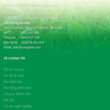
CÔNG TY CỔ PHẦN NÔNG DƯỢC HAI
Trụ sở chính – Viện NC & PTSP
28 Mạc Đĩnh Chi, Phường Sài Gòn, TP. HCM
Văn phòng đại diện
481 Cộng Hòa, Phường Tân Bình, TP. HCM
MST : 0301.242.080
Tổng đài : 1800.577.768
Điện thoại : (028).38.292.805
Email : info@congtyhai.com
VỀ CHÚNG TÔI
Hồ sơ công ty
Sơ đồ tổ chức
Ban lãnh đạo
Hệ thống phân phối
Công ty thành viên
Đối tác
Cơ hội nghề nghiệp