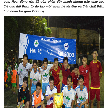
qua. Ho
ạ
t đ
ộ
ng này đã góp ph
ầ
n đ
ẩ
y m
ạ
nh phong trào giao l
ư
u
th
ể
d
ụ
c th
ể
thao, t
ừ
đó t
ạ
o m
ố
i quan h
ệ
t
ố
t đ
ẹ
p và th
ắ
t ch
ặ
t thêm
tình đoàn k
ế
t gi
ữ
a 2 đ
ơ
n v
ị
.