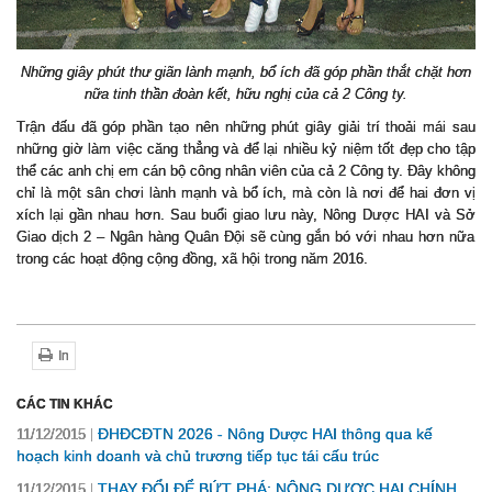
Những giây phút thư giãn lành mạnh, bổ ích đã góp phần thắt chặt hơn
nữa tinh thần đoàn kết, hữu nghị của cả 2 Công ty.
Trận đấu đã góp phần tạo nên những phút giây giải trí thoải mái sau
những giờ làm việc căng thẳng và để lại nhiều kỷ niệm tốt đẹp cho tập
thể các anh chị em cán bộ công nhân viên của cả 2 Công ty. Đây không
chỉ là một sân chơi lành mạnh và bổ ích, mà còn là nơi để hai đơn vị
xích lại gần nhau hơn. Sau buổi giao lưu này, Nông Dược HAI và
S
ở
Giao d
ị
ch 2 – Ngân hàng Quân Đ
ộ
i s
ẽ
cùng g
ắ
n bó v
ớ
i nhau h
ơ
n n
ữ
a
trong các ho
ạ
t đ
ộ
ng c
ộ
ng đ
ồ
ng, xã h
ộ
i trong năm 2016.
In
CÁC TIN KHÁC
ĐHĐCĐTN 2026 - Nông Dược HAI thông qua kế
11/12/2015
hoạch kinh doanh và chủ trương tiếp tục tái cấu trúc
THAY ĐỔI ĐỂ BỨT PHÁ: NÔNG DƯỢC HAI CHÍNH
11/12/2015