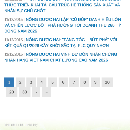
THỨC TRIỂN KHAI TÁI CẤU TRÚC HỆ THỐNG SẢN XUẤT VÀ
NHÂN SỰ CHỦ CHỐT
NÔNG DƯỢC HAI LẬP "CÚ ĐÚP" DANH HIỆU LỚN
11/12/2015
VÀ CHIẾN LƯỢC ĐỘT PHÁ HƯỚNG TỚI DOANH THU 268 TỶ
ĐỒNG NĂM 2026
NÔNG DƯỢC HAI: "TĂNG TỐC – BỨT PHÁ" VỚI
11/12/2015
KẾT QUẢ Q1/2026 ĐẦY KHỞI SẮC TẠI FLC QUY NHƠN
NÔNG DƯỢC HAI VINH DỰ ĐÓN NHẬN CHỨNG
11/12/2015
NHẬN HÀNG VIỆT NAM CHẤT LƯỢNG CAO NĂM 2026
2
3
4
5
6
7
8
9
10
1
20
30
›
»
THÔNG TIN LIÊN HỆ