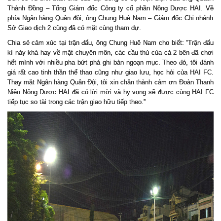
Thành Đồng – Tổng Giám đốc Công ty cổ phần Nông Dược HAI. V
ề
phía Ngân hàng Quân đ
ộ
i, ông Chung Huê Nam – Giám đ
ố
c Chi nhánh
S
ở Giao dịch 2 cũng đã có mặt cùng tham dự.
Chia sẻ cảm xúc tại trận đấu, ông Chung Huê Nam cho biết: “Trận đấu
kì này khá hay về mặt chuyên môn, các cầu thủ của cả 2 bên đã chơi
hết mình với nhiều pha bứt phá ghi bàn ngoạn mục. Theo đó, tôi đánh
giá rất cao tinh thần thể thao cũng như giao lưu, học hỏi của HAI FC.
Thay mặt Ngân hàng Quân Đội, tôi xin chân thành cảm ơn Đoàn Thanh
Niên Nông Dược HAI đã có lời mời và hy vọng sẽ được cùng HAI FC
tiếp tục so tài trong các trận giao hữu tiếp theo.”