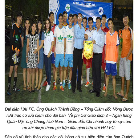
Đại diện HAI FC, Ông Quách Thành Đồng – Tổng Giám đốc Nông Dược
HAI trao cờ lưu niệm cho đội bạn. Về phí Sở Giao dịch 2 – Ngân hàng
Quân Đội, ông Chung Huê Nam – Giám đốc Chi nhánh bày tỏ sự cám
ơn khi được tham gia trận đấu giao hữu với HAI FC.
Đ
ế
n c
ổ
vũ tinh th
ầ
n cho các đ
ộ
i bóng có s
ự
hi
ệ
n di
ệ
n c
ủ
a ông Quách