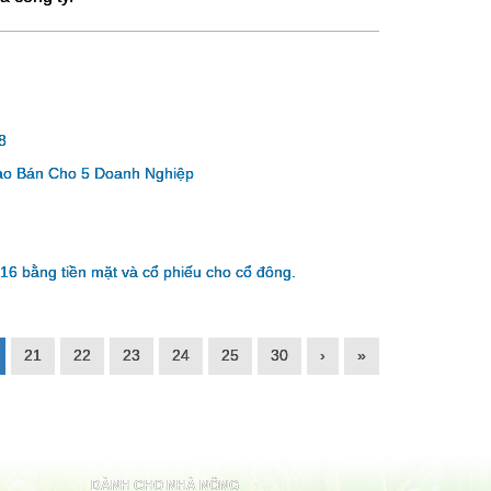
8
hào Bán Cho 5 Doanh Nghiệp
16 bằng tiền mặt và cổ phiếu cho cổ đông.
21
22
23
24
25
30
›
»
DÀNH CHO NHÀ NÔNG