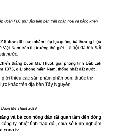
p đoàn FLC (nữ đầu tiên bên trái) nhận hoa và bằng khen
2019 được tổ chức nhằm tiếp tục quảng bá thương hiệu
ễ hội đã
thu hút
Việt Nam trên thị trường thế giới. L
oài nước.
Chiến thắng Buôn Ma Thuột, giải phóng tỉnh Đắk Lắk
m 1975, giải phóng miền Nam, thống nhất đất nước.
 giới thiệu các sản phẩm phân bón; thuốc trừ
ủ lực khác trên địa bàn Tây Nguyên.
ê Buôn Mê Thuột 2019
hàng và bà con nông dân rất quan tâm dến dòng
ng ty nhiệt tình trao đổi, chia sẻ kinh nghiệm
 công ty.