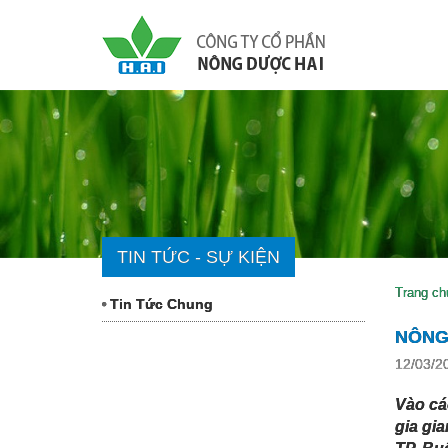
TIN TỨC - SỰ KIỆN
Trang ch
Tin Tức Chung
NÔNG
12/03/2
Vào
c
gia gi