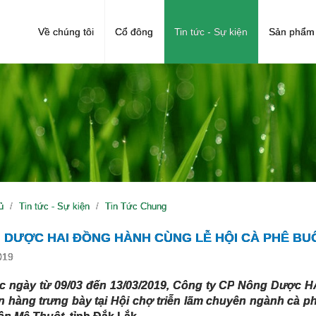
Về chúng tôi
Cổ đông
Tin tức - Sự kiện
Sản phẩm 
ủ
Tin tức - Sự kiện
Tin Tức Chung
 DƯỢC HAI ĐỒNG HÀNH CÙNG LỄ HỘI CÀ PHÊ BUÔ
019
ác
ngày
từ 09/03 đến 13/03/2019
, Công ty
CP
Nông Dược H
an hàng trưng bày tại Hội chợ triễn lãm chuyên ngành cà p