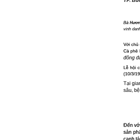
TP. Bu
Bà
Hươn
vinh danh
Với chủ
Cà phê B
đông đả
Lễ hội 
(10/3/1
Tại gia
sâu, bệ
Đến vớ
sản phẩ
canh tá