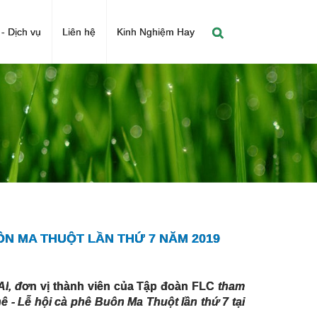
- Dịch vụ
Liên hệ
Kinh Nghiệm Hay
N MA THUỘT LẦN THỨ 7 NĂM 2019
AI
, đ
ơn vị thành viên của Tập đoàn FLC
tham
hê -
Lễ hội
cà phê Buôn Ma Thuột lần thứ 7 tại