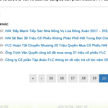
 KHÁC
HAI: Đẩy Mạnh Tiếp Sức Nhà Nông Vụ Lúa Đông Xuân 2017 – 201
19
HAI Sẽ Bán 38 Triệu Cổ Phiếu Không Phân Phối Hết Trong Đợt C
19
FLC Hoàn Tất Chuyển Nhượng 20 Triệu Quyền Mua Cổ Phiếu HAI
19
Ông Trịnh Văn Quyết công bố đã mua xong 37 triệu cổ phiếu FLC
19
Công ty Cổ phần Tập đoàn FLC thông tin về việc trả cổ tức năm 20
19
«
‹
15
16
17
18
19
20
G TÔI
SẢN PHẨM - DỊCH VỤ