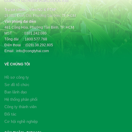
CÔNG TY CỔ PHẦN NÔNG DƯỢC HAI
Trụ sở chính – Viện NC & PTSP
28 Mạc Đĩnh Chi, Phường Sài Gòn, TP. HCM
Văn phòng đại diện
481 Cộng Hòa, Phường Tân Bình, TP. HCM
MST : 0301.242.080
Tổng đài : 1800.577.768
Điện thoại : (028).38.292.805
Email : info@congtyhai.com
VỀ CHÚNG TÔI
Hồ sơ công ty
Sơ đồ tổ chức
Ban lãnh đạo
Hệ thống phân phối
Công ty thành viên
Đối tác
Cơ hội nghề nghiệp