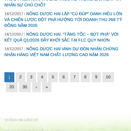
NHÂN SỰ CHỦ CHỐT
NÔNG DƯỢC HAI LẬP "CÚ ĐÚP" DANH HIỆU LỚN
14/12/2017
VÀ CHIẾN LƯỢC ĐỘT PHÁ HƯỚNG TỚI DOANH THU 268 TỶ
ĐỒNG NĂM 2026
NÔNG DƯỢC HAI: "TĂNG TỐC – BỨT PHÁ" VỚI
14/12/2017
KẾT QUẢ Q1/2026 ĐẦY KHỞI SẮC TẠI FLC QUY NHƠN
NÔNG DƯỢC HAI VINH DỰ ĐÓN NHẬN CHỨNG
14/12/2017
NHẬN HÀNG VIỆT NAM CHẤT LƯỢNG CAO NĂM 2026
2
3
4
5
6
7
8
9
10
1
20
30
›
»
THÔNG TIN LIÊN HỆ