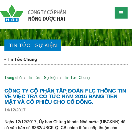
TIN TỨC - SỰ KIỆN
Tin Tức Chung
Trang chủ
Tin tức - Sự kiện
Tin Tức Chung
CÔNG TY CỔ PHẦN TẬP ĐOÀN FLC THÔNG TIN
VỀ VIỆC TRẢ CỔ TỨC NĂM 2016 BẰNG TIỀN
MẶT VÀ CỔ PHIẾU CHO CỔ ĐÔNG.
14/12/2017
Ngày 12/12/2017, Ủy ban Chứng khoán Nhà nước (UBCKNN) đã
có văn bản số 8362/UBCK-QLCB chính thức chấp thuận cho