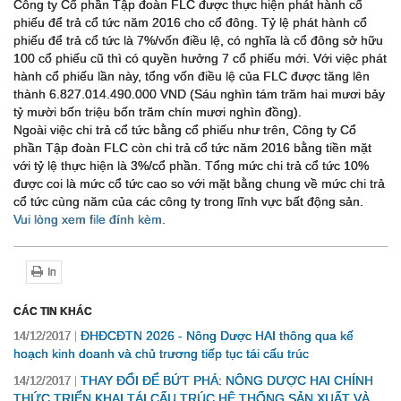
Công ty Cổ phần Tập đoàn FLC được thực hiện phát hành cổ
phiếu để trả cổ tức năm 2016 cho cổ đông. Tỷ lệ phát hành cổ
phiếu để trả cổ tức là 7%/vốn điều lệ, có nghĩa là cổ đông sở hữu
100 cổ phiếu cũ thì có quyền hưởng 7 cổ phiếu mới. Với việc phát
hành cổ phiếu lần này, tổng vốn điều lệ của FLC được tăng lên
thành 6.827.014.490.000 VND (Sáu nghìn tám trăm hai mươi bảy
tỷ mười bốn triệu bốn trăm chín mươi nghìn đồng).
Ngoài việc chi trả cổ tức bằng cổ phiếu như trên, Công ty Cổ
phần Tập đoàn FLC còn chi trả cổ tức năm 2016 bằng tiền mặt
với tỷ lệ thực hiện là 3%/cổ phần. Tổng mức chi trả cổ tức 10%
được coi là mức cổ tức cao so với mặt bằng chung về mức chi trả
cổ tức cùng năm của các công ty trong lĩnh vực bất động sản.
Vui lòng xem file đính kèm.
In
CÁC TIN KHÁC
ĐHĐCĐTN 2026 - Nông Dược HAI thông qua kế
14/12/2017
hoạch kinh doanh và chủ trương tiếp tục tái cấu trúc
THAY ĐỔI ĐỂ BỨT PHÁ: NÔNG DƯỢC HAI CHÍNH
14/12/2017
THỨC TRIỂN KHAI TÁI CẤU TRÚC HỆ THỐNG SẢN XUẤT VÀ