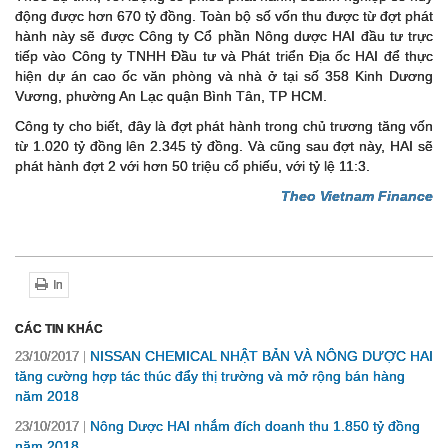
động được hơn 670 tỷ đồng. Toàn bộ số vốn thu được từ đợt phát
hành này sẽ được Công ty Cổ phần Nông dược HAI đầu tư trực
tiếp vào Công ty TNHH Đầu tư và Phát triển Địa ốc HAI để thực
hiện dự án cao ốc văn phòng và nhà ở tại số 358 Kinh Dương
Vương, phường An Lạc quận Bình Tân, TP HCM.
Công ty cho biết, đây là đợt phát hành trong chủ trương tăng vốn
từ 1.020 tỷ đồng lên 2.345 tỷ đồng. Và cũng sau đợt này, HAI sẽ
phát hành đợt 2 với hơn 50 triệu cổ phiếu, với tỷ lệ 11:3.
Theo Vietnam Finance
In
CÁC TIN KHÁC
NISSAN CHEMICAL NHẬT BẢN VÀ NÔNG DƯỢC HAI
23/10/2017
tăng cường hợp tác thúc đẩy thị trường và mở rộng bán hàng
năm 2018
Nông Dược HAI nhắm đích doanh thu 1.850 tỷ đồng
23/10/2017
năm 2018