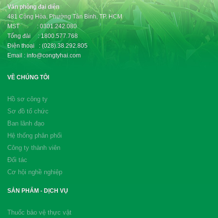
Văn phòng đại diện
481 Cộng Hòa, Phường Tân Bình, TP. HCM
MST : 0301.242.080
Tổng đài : 1800.577.768
Điện thoại : (028).38.292.805
Email : info@congtyhai.com
VỀ CHÚNG TÔI
Hồ sơ công ty
Sơ đồ tổ chức
Ban lãnh đạo
Hệ thống phân phối
Công ty thành viên
Đối tác
Cơ hội nghề nghiệp
SẢN PHẨM - DỊCH VỤ
Thuốc bảo vệ thực vật