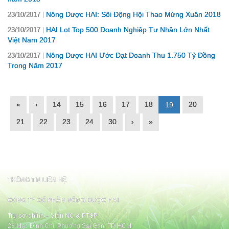
Nông Dược HAI: Sôi Động Hội Thao Mừng Xuân 2018
23/10/2017
HAI Lọt Top 500 Doanh Nghiệp Tư Nhân Lớn Nhất
23/10/2017
Việt Nam 2017
Nông Dược HAI Ước Đạt Doanh Thu 1.750 Tỷ Đồng
23/10/2017
Trong Năm 2017
«
‹
14
15
16
17
18
20
19
21
22
23
24
30
›
»
THÔNG TIN LIÊN HỆ
CÔNG TY CỔ PHẦN NÔNG DƯỢC HAI
Trụ sở chính – Viện NC & PTSP
28 Mạc Đĩnh Chi, Phường Sài Gòn, TP. HCM