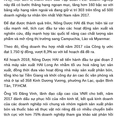
này đã có bước thăng hạng ngoạn mục, tăng hơn 160 bậc so với
bảng xếp hạng năm ngoái và đang giữ vị trí 303 trên tổng số 500
doanh nghiệp tư nhân lớn nhất Việt Nam năm 2017.
Để đạt được thành quả trên, Nông Dược HAI đã thực hiện tái cơ
cấu mạnh mẽ, tích cực đầu tư vào các hoạt động sản xuất và
nghiên cứu, đẩy mạnh hợp tác quốc tế nâng cao chất lượng sản
phẩm và mở rộng thị trường sang Campuchia, Lào và Myanmar.
Theo đó, tổng doanh thu hợp nhất năm 2017 của Công ty ước
đạt 1.750 tỷ đồng, vượt 8,3% so với kế hoạch đã đề ra.
Kế hoạch 2018, Nông Dược HAI sẽ tiến hành đầu tư giai đoạn 2
nhà máy sản xuất HAI Long An nhằm tối ưu hoá năng lực sản
xuất, đồng thời đưa vào hoạt động nhà máy sản xuất phân bón,
tổng kho tại Tiền Giang và khởi công dự án cao ốc văn phòng và
nhà ở tại số 358 Kinh Dương Vương, phường An Lạc, quận Bình
Tân, TP.HCM.
Ông Vũ Đăng Vinh, lãnh đạo cấp cao của VNR cho biết, năm
2017 đánh dấu sự phục hồi của nền kinh tế, kết quả kinh doanh
của các doanh nghiệp nói chung và nhóm ngành sản xuất phân
bón và thuốc bảo vệ thực vật nói riêng đã có nhiều chuyển biến
tích cực với hơn 75% doanh nghiệp tham gia khảo sát phản hồi