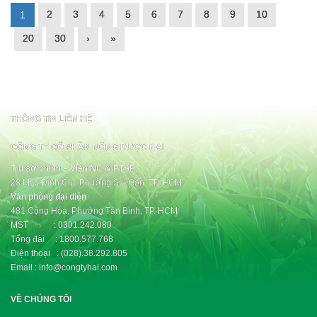
2
3
4
5
6
7
8
9
10
1
20
30
›
»
THÔNG TIN LIÊN HỆ
CÔNG TY CỔ PHẦN NÔNG DƯỢC HAI
Trụ sở chính – Viện NC & PTSP
28 Mạc Đĩnh Chi, Phường Sài Gòn, TP. HCM
Văn phòng đại diện
481 Cộng Hòa, Phường Tân Bình, TP. HCM
MST : 0301.242.080
Tổng đài : 1800.577.768
Điện thoại : (028).38.292.805
Email : info@congtyhai.com
VỀ CHÚNG TÔI