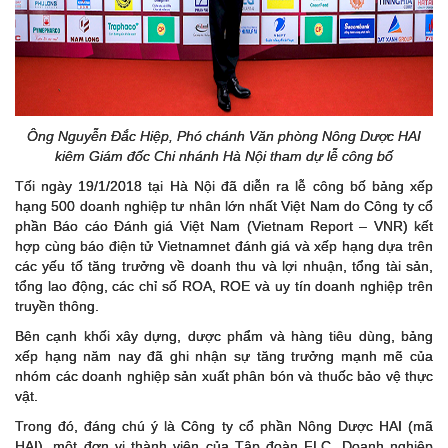
Ông Nguyễn Đắc Hiệp, Phó chánh Văn phòng Nông Dược HAI
kiêm Giám đốc Chi nhánh Hà Nội tham dự lễ công bố
Tối ngày 19/1/2018 tại Hà Nội đã diễn ra lễ công bố bảng xếp
hạng 500 doanh nghiệp tư nhân lớn nhất Việt Nam do Công ty cổ
phần Báo cáo Đánh giá Việt Nam (Vietnam Report – VNR) kết
hợp cùng báo điện tử Vietnamnet đánh giá và xếp hạng dựa trên
các yếu tố tăng trưởng về doanh thu và lợi nhuận, tổng tài sản,
tổng lao động, các chỉ số ROA, ROE và uy tín doanh nghiệp trên
truyền thông.
Bên cạnh khối xây dựng, dược phẩm và hàng tiêu dùng, bảng
xếp hạng năm nay đã ghi nhận sự tăng trưởng mạnh mẽ của
nhóm các doanh nghiệp sản xuất phân bón và thuốc bảo vệ thực
vật.
Trong đó, đáng chú ý là Công ty cổ phần Nông Dược HAI (mã
HAI), một đơn vị thành viên của Tập đoàn FLC. Doanh nghiệp