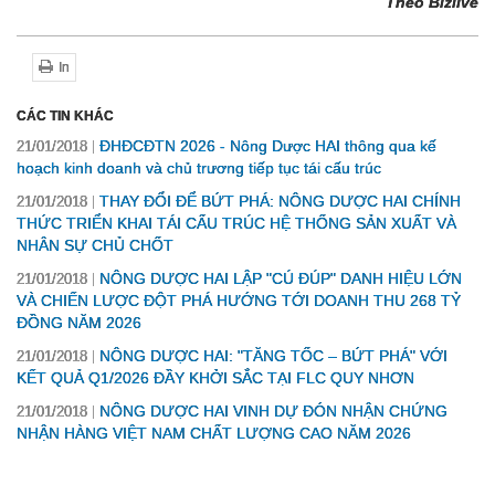
Theo Bizlive
In
CÁC TIN KHÁC
ĐHĐCĐTN 2026 - Nông Dược HAI thông qua kế
21/01/2018
hoạch kinh doanh và chủ trương tiếp tục tái cấu trúc
THAY ĐỔI ĐỂ BỨT PHÁ: NÔNG DƯỢC HAI CHÍNH
21/01/2018
THỨC TRIỂN KHAI TÁI CẤU TRÚC HỆ THỐNG SẢN XUẤT VÀ
NHÂN SỰ CHỦ CHỐT
NÔNG DƯỢC HAI LẬP "CÚ ĐÚP" DANH HIỆU LỚN
21/01/2018
VÀ CHIẾN LƯỢC ĐỘT PHÁ HƯỚNG TỚI DOANH THU 268 TỶ
ĐỒNG NĂM 2026
NÔNG DƯỢC HAI: "TĂNG TỐC – BỨT PHÁ" VỚI
21/01/2018
KẾT QUẢ Q1/2026 ĐẦY KHỞI SẮC TẠI FLC QUY NHƠN
NÔNG DƯỢC HAI VINH DỰ ĐÓN NHẬN CHỨNG
21/01/2018
NHẬN HÀNG VIỆT NAM CHẤT LƯỢNG CAO NĂM 2026