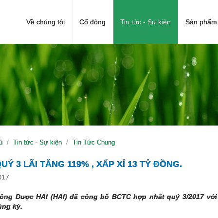
Về chúng tôi
Cổ đông
Tin tức - Sự kiện
Sản phẩm 
ủ
Tin tức - Sự kiện
Tin Tức Chung
QUÝ 3 LÃI TĂNG 119% , XẤP XỈ 13 TỶ ĐỒNG.
017
ng Dược HAI (HAI) đã công bố BCTC hợp nhất quý 3/2017 với lã
ng kỳ.