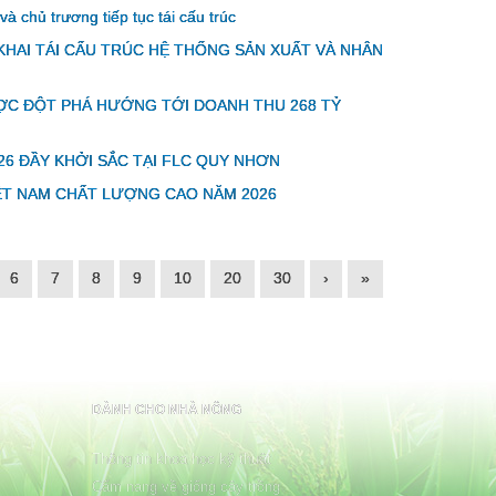
chủ trương tiếp tục tái cấu trúc
KHAI TÁI CẤU TRÚC HỆ THỐNG SẢN XUẤT VÀ NHÂN
ƯỢC ĐỘT PHÁ HƯỚNG TỚI DOANH THU 268 TỶ
26 ĐẦY KHỞI SẮC TẠI FLC QUY NHƠN
ỆT NAM CHẤT LƯỢNG CAO NĂM 2026
6
7
8
9
10
20
30
›
»
DÀNH CHO NHÀ NÔNG
Thông tin khoa học kỹ thuật
Cẩm nang về giống cây trồng