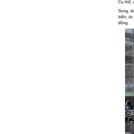
Cụ thể, 
Song, do
biến, từ
đồng.