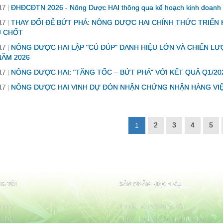
ĐHĐCĐTN 2026 - Nông Dược HAI thông qua kế hoạch kinh doanh và 
17
THAY ĐỔI ĐỂ BỨT PHÁ: NÔNG DƯỢC HAI CHÍNH THỨC TRIỂN 
17
Ủ CHỐT
NÔNG DƯỢC HAI LẬP "CÚ ĐÚP" DANH HIỆU LỚN VÀ CHIẾN L
17
ĂM 2026
NÔNG DƯỢC HAI: "TĂNG TỐC – BỨT PHÁ" VỚI KẾT QUẢ Q1/20
17
NÔNG DƯỢC HAI VINH DỰ ĐÓN NHẬN CHỨNG NHẬN HÀNG VI
17
2
3
4
5
1
G TÔI
SẢN PHẨM - DỊCH VỤ
ng ty
Thuốc bảo vệ thực vật
 chức
Thuốc kích thích sinh trưởng