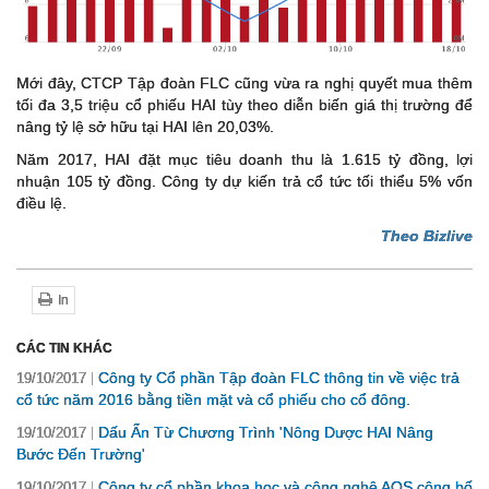
Mới đây, CTCP Tập đoàn FLC cũng vừa ra nghị quyết mua thêm
tối đa 3,5 triệu cổ phiếu HAI tùy theo diễn biến giá thị trường để
nâng tỷ lệ sở hữu tại HAI lên 20,03%.
Năm 2017, HAI đặt mục tiêu doanh thu là 1.615 tỷ đồng, lợi
nhuận 105 tỷ đồng. Công ty dự kiến trả cổ tức tối thiểu 5% vốn
điều lệ.
Theo Bizlive
In
CÁC TIN KHÁC
Công ty Cổ phần Tập đoàn FLC thông tin về việc trả
19/10/2017
cổ tức năm 2016 bằng tiền mặt và cổ phiếu cho cổ đông.
Dấu Ấn Từ Chương Trình 'Nông Dược HAI Nâng
19/10/2017
Bước Đến Trường'
Công ty cổ phần khoa học và công nghệ AOS công bố
19/10/2017