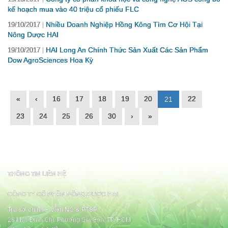
kế hoạch mua vào 40 triệu cổ phiếu FLC
Nhiều Doanh Nghiệp Hồng Kông Tìm Cơ Hội Tại
19/10/2017
Nông Dược HAI
HAI Long An Chính Thức Sản Xuất Các Sản Phẩm
19/10/2017
Dow AgroSciences Hoa Kỳ
«
‹
16
17
18
19
20
22
21
23
24
25
26
30
›
»
THÔNG TIN LIÊN HỆ
CÔNG TY CỔ PHẦN NÔNG DƯỢC HAI
Trụ sở chính – Viện NC & PTSP
28 Mạc Đĩnh Chi, Phường Sài Gòn, TP. HCM