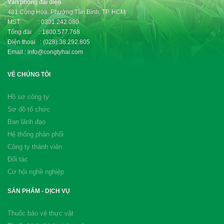
Văn phòng đại diện
481 Cộng Hòa, Phường Tân Bình, TP. HCM
MST : 0301.242.080
Tổng đài : 1800.577.768
Điện thoại : (028).38.292.805
Email : info@congtyhai.com
VỀ CHÚNG TÔI
Hồ sơ công ty
Sơ đồ tổ chức
Ban lãnh đạo
Hệ thống phân phối
Công ty thành viên
Đối tác
Cơ hội nghề nghiệp
SẢN PHẨM - DỊCH VỤ
Thuốc bảo vệ thực vật