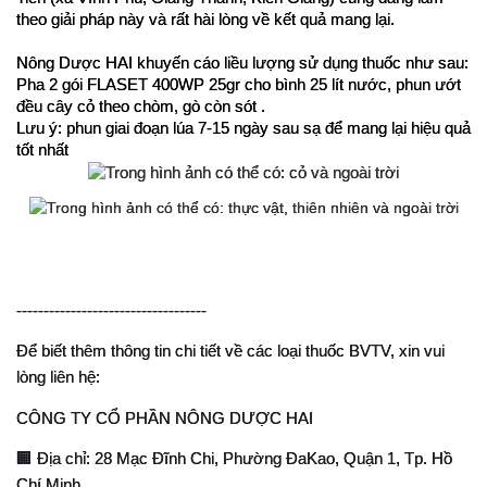
theo giải pháp này và rất hài lòng về kết quả mang lại.
Nông Dược HAI khuyến cáo liều lượng sử dụng thuốc như sau:
Pha 2 gói FLASET 400WP 25gr cho bình 25 lít nước, phun ướt 
đều cây cỏ theo chòm, gò còn sót .
Lưu ý: phun giai đoạn lúa 7-15 ngày sau sạ để mang lại hiệu quả 
-----------------------------------
Để biết thêm thông tin chi tiết về các loại thuốc BVTV, xin vui 
lòng liên hệ:
CÔNG TY CỔ PHẦN NÔNG DƯỢC HAI
🏢 Địa chỉ: 28 Mạc Đĩnh Chi, Phường ĐaKao, Quận 1, Tp. Hồ 
Chí Minh