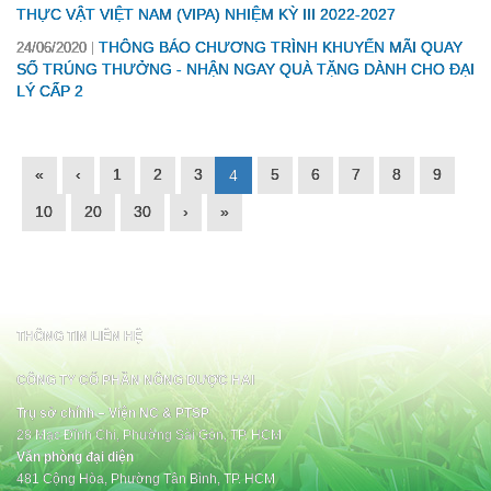
THỰC VẬT VIỆT NAM (VIPA) NHIỆM KỲ III 2022-2027
THÔNG BÁO CHƯƠNG TRÌNH KHUYẾN MÃI QUAY
24/06/2020
SỐ TRÚNG THƯỞNG - NHẬN NGAY QUÀ TẶNG DÀNH CHO ĐẠI
LÝ CẤP 2
«
‹
1
2
3
5
6
7
8
9
4
10
20
30
›
»
THÔNG TIN LIÊN HỆ
CÔNG TY CỔ PHẦN NÔNG DƯỢC HAI
Trụ sở chính – Viện NC & PTSP
28 Mạc Đĩnh Chi, Phường Sài Gòn, TP. HCM
Văn phòng đại diện
481 Cộng Hòa, Phường Tân Bình, TP. HCM