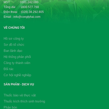
MST : 0301.242.080
Tổng đài : 1800.577.768
Điện thoại : (028).38.292.805
Email : info@congtyhai.com
VỀ CHÚNG TÔI
Hồ sơ công ty
Sơ đồ tổ chức
Ban lãnh đạo
Hệ thống phân phối
Công ty thành viên
Đối tác
Cơ hội nghề nghiệp
SẢN PHẨM - DỊCH VỤ
Thuốc bảo vệ thực vật
Thuốc kích thích sinh trưởng
Phân bón