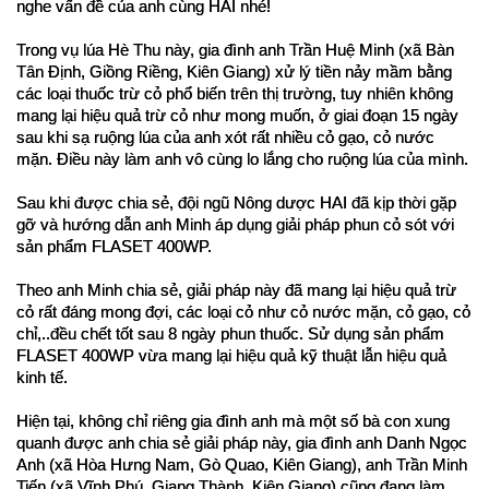
nghe vấn đề của anh cùng HAI nhé!
Trong vụ lúa Hè Thu này, gia đình anh Trần Huệ Minh (xã Bàn 
Tân Định, Giồng Riềng, Kiên Giang) xử lý tiền nảy mầm bằng 
các loại thuốc trừ cỏ phổ biến trên thị trường, tuy nhiên không 
mang lại hiệu quả trừ cỏ như mong muốn, ở giai đoạn 15 ngày 
sau khi sạ ruộng lúa của anh xót rất nhiều cỏ gạo, cỏ nước 
mặn. Điều này làm anh vô cùng lo lắng cho ruộng lúa của mình.
Sau khi được chia sẻ, đội ngũ Nông dược HAI đã kịp thời gặp 
gỡ và hướng dẫn anh Minh áp dụng giải pháp phun cỏ sót với 
sản phẩm FLASET 400WP.
Theo anh Minh chia sẻ, giải pháp này đã mang lại hiệu quả trừ 
cỏ rất đáng mong đợi, các loại cỏ như cỏ nước mặn, cỏ gạo, cỏ 
chỉ,..đều chết tốt sau 8 ngày phun thuốc. Sử dụng sản phẩm 
FLASET 400WP vừa mang lại hiệu quả kỹ thuật lẫn hiệu quả 
kinh tế. 
Hiện tại, không chỉ riêng gia đình anh mà một số bà con xung 
quanh được anh chia sẻ giải pháp này, gia đình anh Danh Ngọc 
Anh (xã Hòa Hưng Nam, Gò Quao, Kiên Giang), anh Trần Minh 
Tiến (xã Vĩnh Phú, Giang Thành, Kiên Giang) cũng đang làm 