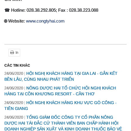
☎ Hotline: 028.38.292.805; Fax : 028.38.223.088
🌐 Website: 
www.congtyhai.com
In
CÁC TIN KHÁC
HỘI NGHỊ KHÁCH HÀNG TẠI GIA LAI - GẮN KẾT
24/06/2020
BỀN LÂU, CÙNG NHAU PHÁT TRIỂN
NÔNG DƯỢC HAI TỔ CHỨC HỘI NGHỊ KHÁCH
24/06/2020
HÀNG TẠI CỒN KHƯƠNG RESORT - CẦN THƠ
HỘI NGHỊ KHÁCH HÀNG KHU VỰC GÒ CÔNG -
24/06/2020
TIỀN GIANG
TỔNG GIÁM ĐỐC CÔNG TY CỔ PHẦN NÔNG
24/06/2020
DƯỢC HAI TÁI ĐẮC CỬ THÀNH VIÊN BAN CHẤP HÀNH HỘI
DOANH NGHIỆP SẢN XUẤT VÀ KINH DOANH THUỐC BẢO VỆ