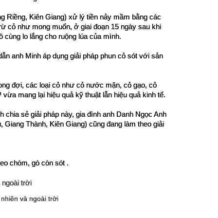
g Riềng, Kiên Giang) xử lý tiền nảy mầm bằng các 
 trừ cỏ như mong muốn, ở giai đoạn 15 ngày sau khi 
ô cùng lo lắng cho ruộng lúa của mình.
ẫn anh Minh áp dụng giải pháp phun cỏ sót với sản 
ong đợi, các loại cỏ như cỏ nước mặn, cỏ gạo, cỏ 
a mang lại hiệu quả kỹ thuật lẫn hiệu quả kinh tế. 
h chia sẻ giải pháp này, gia đình anh Danh Ngọc Anh 
Giang Thành, Kiên Giang) cũng đang làm theo giải 
eo chòm, gò còn sót .