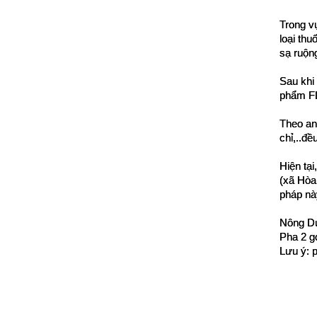
Trong v
loại thu
sạ ruộn
Sau khi
phẩm F
Theo anh
chỉ,..đ
Hiện tạ
(xã Hòa
pháp này
Nông Dư
Pha 2 g