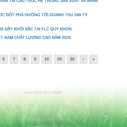
KHAI TÁI CẤU TRÚC HỆ THỐNG SẢN XUẤT VÀ NHÂN
ƯỢC ĐỘT PHÁ HƯỚNG TỚI DOANH THU 268 TỶ
26 ĐẦY KHỞI SẮC TẠI FLC QUY NHƠN
ỆT NAM CHẤT LƯỢNG CAO NĂM 2026
6
7
8
9
10
20
30
›
»
DÀNH CHO NHÀ NÔNG
Thông tin khoa học kỹ thuật
Cẩm nang về giống cây trồng
Cẩm nang sử dụng phân bón
Cẩm nang phòng trừ sâu bệnh cỏ dại