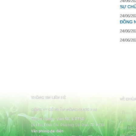
24/06/20
SỰ CH
24/06/20
ĐỒNG N
24/06/20
24/06/20
THÔNG TIN LIÊN HỆ
VỀ CHÚN
CÔNG TY CỔ PHẦN NÔNG DƯỢC HAI
Hồ sơ cô
Trụ sở chính – Viện NC & PTSP
Sơ đồ tổ
28 Mạc Đĩnh Chi, Phường Sài Gòn, TP. HCM
Ban lãnh
Văn phòng đại diện
Hệ thống