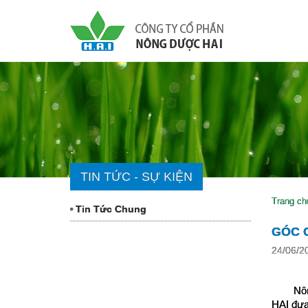
TIN TỨC - SỰ KIỆN
Trang ch
Tin Tức Chung
GÓC C
24/06/2
Nôn
HAI đưa