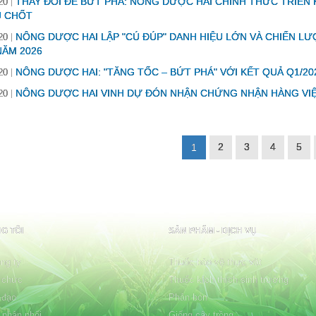
THAY ĐỔI ĐỂ BỨT PHÁ: NÔNG DƯỢC HAI CHÍNH THỨC TRIỂN 
20
Ủ CHỐT
NÔNG DƯỢC HAI LẬP "CÚ ĐÚP" DANH HIỆU LỚN VÀ CHIẾN L
20
ĂM 2026
NÔNG DƯỢC HAI: "TĂNG TỐC – BỨT PHÁ" VỚI KẾT QUẢ Q1/20
20
NÔNG DƯỢC HAI VINH DỰ ĐÓN NHẬN CHỨNG NHẬN HÀNG VI
20
2
3
4
5
1
G TÔI
SẢN PHẨM - DỊCH VỤ
ng ty
Thuốc bảo vệ thực vật
 chức
Thuốc kích thích sinh trưởng
 đạo
Phân bón
 phân phối
Giống cây trồng