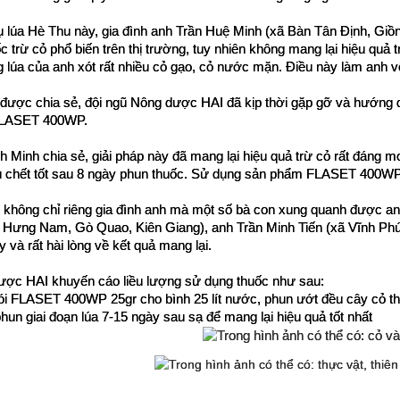
ụ lúa Hè Thu này, gia đình anh Trần Huệ Minh (xã Bàn Tân Định, Giồn
ốc trừ cỏ phổ biến trên thị trường, tuy nhiên không mang lại hiệu quả
g lúa của anh xót rất nhiều cỏ gạo, cỏ nước mặn. Điều này làm anh v
 được chia sẻ, đội ngũ Nông dược HAI đã kịp thời gặp gỡ và hướng d
LASET 400WP.
 Minh chia sẻ, giải pháp này đã mang lại hiệu quả trừ cỏ rất đáng m
ều chết tốt sau 8 ngày phun thuốc. Sử dụng sản phẩm FLASET 400WP vừ
i, không chỉ riêng gia đình anh mà một số bà con xung quanh được an
 Hưng Nam, Gò Quao, Kiên Giang), anh Trần Minh Tiến (xã Vĩnh Phú, 
 và rất hài lòng về kết quả mang lại.
ợc HAI khuyến cáo liều lượng sử dụng thuốc như sau:
ói FLASET 400WP 25gr cho bình 25 lít nước, phun ướt đều cây cỏ th