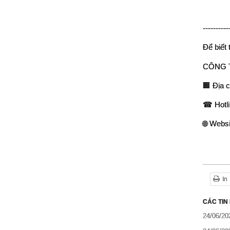
----------
Để biết 
CÔNG 
🏢 Địa 
☎ Hotli
🌐 Websi
In
CÁC TIN
24/06/20