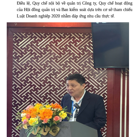
Điều lệ, Quy chế nội bộ về quản trị Công ty, Quy chế hoạt động
của Hội đồng quản trị và Ban kiểm soát dựa trên cơ sở tham chiếu
Luật Doanh nghiệp 2020 nhằm đáp ứng nhu cầu thực tế.