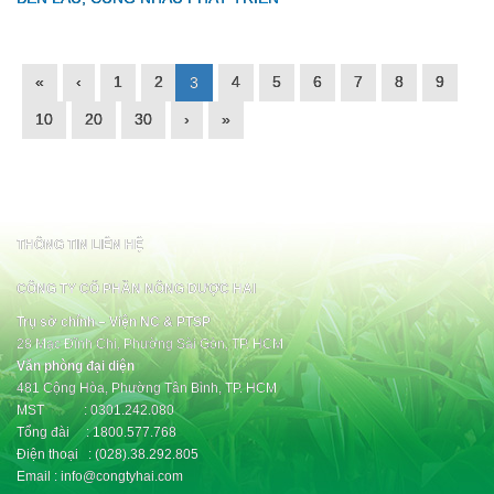
«
‹
1
2
4
5
6
7
8
9
3
10
20
30
›
»
THÔNG TIN LIÊN HỆ
CÔNG TY CỔ PHẦN NÔNG DƯỢC HAI
Trụ sở chính – Viện NC & PTSP
28 Mạc Đĩnh Chi, Phường Sài Gòn, TP. HCM
Văn phòng đại diện
481 Cộng Hòa, Phường Tân Bình, TP. HCM
MST : 0301.242.080
Tổng đài : 1800.577.768
Điện thoại : (028).38.292.805
Email : info@congtyhai.com