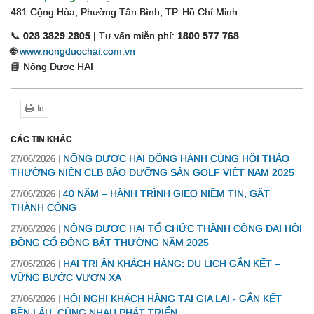
481 Cộng Hòa, Phường Tân Bình, TP. Hồ Chí Minh
📞
028 3829 2805
| Tư vấn miễn phí:
1800 577 768
🌐
www.nongduochai.com.vn
📘 Nông Dược HAI
In
CÁC TIN KHÁC
NÔNG DƯỢC HAI ĐỒNG HÀNH CÙNG HỘI THẢO
27/06/2026
THƯỜNG NIÊN CLB BẢO DƯỠNG SÂN GOLF VIỆT NAM 2025
40 NĂM – HÀNH TRÌNH GIEO NIỀM TIN, GẶT
27/06/2026
THÀNH CÔNG
NÔNG DƯỢC HAI TỔ CHỨC THÀNH CÔNG ĐẠI HỘI
27/06/2026
ĐỒNG CỔ ĐÔNG BẤT THƯỜNG NĂM 2025
HAI TRI ÂN KHÁCH HÀNG: DU LỊCH GẮN KẾT –
27/06/2026
VỮNG BƯỚC VƯƠN XA
HỘI NGHỊ KHÁCH HÀNG TẠI GIA LAI - GẮN KẾT
27/06/2026
BỀN LÂU, CÙNG NHAU PHÁT TRIỂN