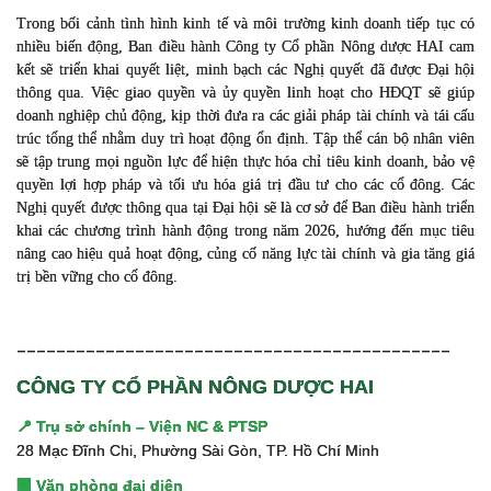
Trong bối cảnh tình hình kinh tế và môi trường kinh doanh tiếp tục có
nhiều biến động, Ban điều hành Công ty Cổ phần Nông dược HAI cam
kết sẽ triển khai quyết liệt, minh bạch các Nghị quyết đã được Đại hội
thông qua. Việc giao quyền và ủy quyền linh hoạt cho HĐQT sẽ giúp
doanh nghiệp chủ động, kịp thời đưa ra các giải pháp tài chính và tái cấu
trúc tổng thể nhằm duy trì hoạt động ổn định. Tập thể cán bộ nhân viên
sẽ tập trung mọi nguồn lực để hiện thực hóa chỉ tiêu kinh doanh, bảo vệ
quyền lợi hợp pháp và tối ưu hóa giá trị đầu tư cho các cổ đông. Các
Nghị quyết được thông qua tại Đại hội sẽ là cơ sở để Ban điều hành triển
khai các chương trình hành động trong năm 2026, hướng đến mục tiêu
nâng cao hiệu quả hoạt động, củng cố năng lực tài chính và gia tăng giá
trị bền vững cho cổ đông.
_________________________________
___________
CÔNG TY CỔ PHẦN NÔNG DƯỢC HAI
📍 Trụ sở chính – Viện NC & PTSP
28 Mạc Đĩnh Chi, Phường Sài Gòn, TP. Hồ Chí Minh
🏢 Văn phòng đại diện