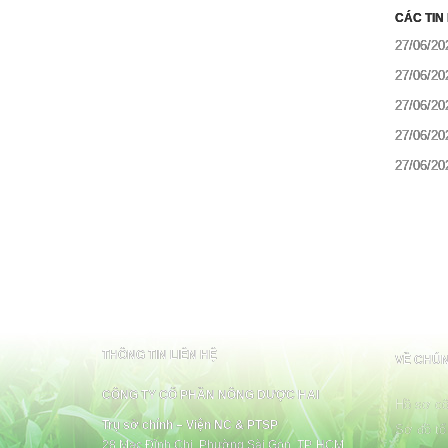
CÁC TIN
27/06/20
27/06/20
27/06/20
27/06/20
27/06/20
THÔNG TIN LIÊN HỆ
VỀ CHÚN
CÔNG TY CỔ PHẦN NÔNG DƯỢC HAI
Hồ sơ cô
Trụ sở chính – Viện NC & PTSP
Sơ đồ tổ
28 Mạc Đĩnh Chi, Phường Sài Gòn, TP. HCM