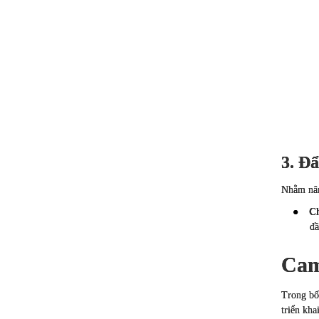
3. Đẩ
Nhằm nâng
●
Ch
đầ
Cam
Trong bố
triển kh