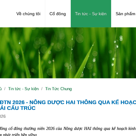
Về chúng tôi
Cổ đông
Tin tức - Sự kiện
Sản phẩm 
ủ
Tin tức - Sự kiện
Tin Tức Chung
ĐTN 2026 - NÔNG DƯỢC HAI THÔNG QUA KẾ HOẠ
ÁI CẤU TRÚC
026
đồng cổ đông thường niên 2026 của Nông dược HAI thông qua kế hoạch kinh d
 phát triển bền vững.