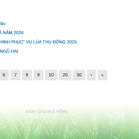
Hậu
Á NĂM 2026
INH PHỤC” VỤ LÚA THU ĐÔNG 2025
 NGŨ HAI
6
7
8
9
10
20
30
›
»
DÀNH CHO NHÀ NÔNG
Thông tin khoa học kỹ thuật
Cẩm nang về giống cây trồng