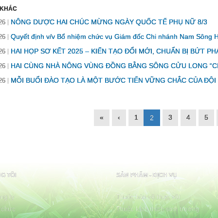
 KHÁC
NÔNG DƯỢC HAI CHÚC MỪNG NGÀY QUỐC TẾ PHỤ NỮ 8/3
26
Quyết định v/v Bổ nhiệm chức vụ Giám đốc Chi nhánh Nam Sông 
26
HAI HỌP SƠ KẾT 2025 – KIẾN TẠO ĐỔI MỚI, CHUẨN BỊ BỨT PH
26
HAI CÙNG NHÀ NÔNG VÙNG ĐỒNG BẰNG SÔNG CỬU LONG “CH
26
MỖI BUỔI ĐÀO TẠO LÀ MỘT BƯỚC TIẾN VỮNG CHẮC CỦA ĐỘI
26
«
‹
1
3
4
5
2
G TÔI
SẢN PHẨM - DỊCH VỤ
ng ty
Thuốc bảo vệ thực vật
 chức
Thuốc kích thích sinh trưởng