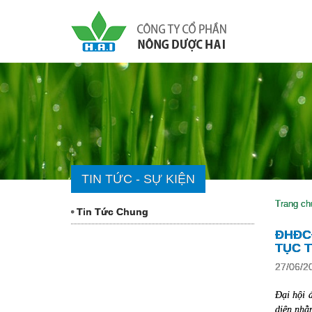
TIN TỨC - SỰ KIỆN
Trang ch
Tin Tức Chung
ĐHĐC
TỤC T
27/06/2
Đại hội 
diện nhằm