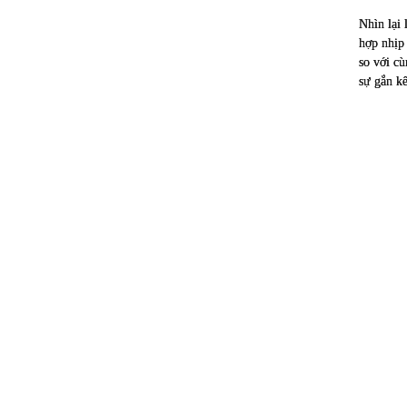
Nhìn lại
hợp nhịp
so với cù
sự gắn kế