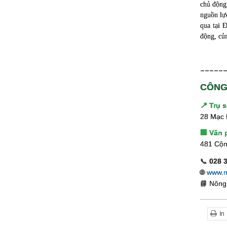
chủ động,
nguồn lực
qua tại 
động, củn
_____
CÔNG
📍 Trụ 
28 Mạc 
🏢 Văn 
481 Cộn
📞
028 
🌐
www.n
📘 Nông
In