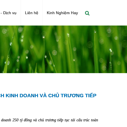
- Dịch vụ
Liên hệ
Kinh Nghiệm Hay
CH KINH DOANH VÀ CHỦ TRƯƠNG TIẾP
oanh 250 tỷ đồng và chủ trương tiếp tục tái cấu trúc toàn