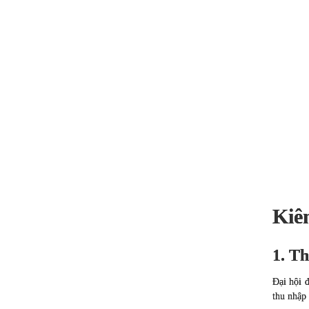
Kiên
1. T
Đại hội đ
thu nhập