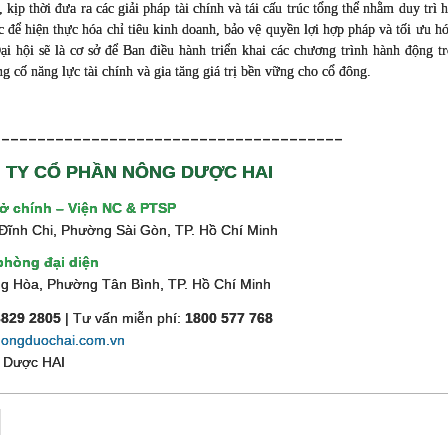
 kịp thời đưa ra các giải pháp tài chính và tái cấu trúc tổng thể nhằm duy trì
 để hiện thực hóa chỉ tiêu kinh doanh, bảo vệ quyền lợi hợp pháp và tối ưu h
Đại hội sẽ là cơ sở để Ban điều hành triển khai các chương trình hành động
g cố năng lực tài chính và gia tăng giá trị bền vững cho cổ đông.
____________________________
___________
 TY CỔ PHẦN NÔNG DƯỢC HAI
sở chính – Viện NC & PTSP
Đĩnh Chi, Phường Sài Gòn, TP. Hồ Chí Minh
phòng đại diện
g Hòa, Phường Tân Bình, TP. Hồ Chí Minh
3829 2805
| Tư vấn miễn phí:
1800 577 768
ongduochai.com.vn
 Dược HAI