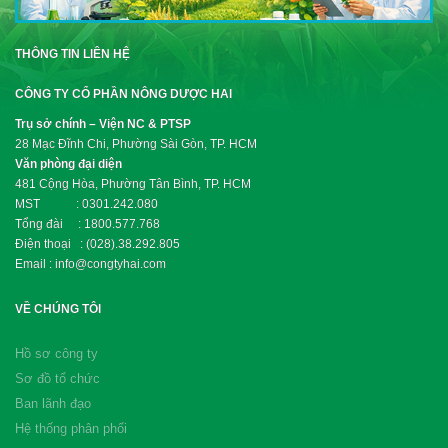
THÔNG TIN LIÊN HỆ
CÔNG TY CỔ PHẦN NÔNG DƯỢC HAI
Trụ sở chính – Viện NC & PTSP
28 Mạc Đĩnh Chi, Phường Sài Gòn, TP. HCM
Văn phòng đại diện
481 Cộng Hòa, Phường Tân Bình, TP. HCM
MST : 0301.242.080
Tổng đài : 1800.577.768
Điện thoại : (028).38.292.805
Email : info@congtyhai.com
VỀ CHÚNG TÔI
Hồ sơ công ty
Sơ đồ tổ chức
Ban lãnh đạo
Hệ thống phân phối