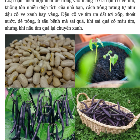
Loại đậu thích hợp nhất để trồng vào tháng 10 là đậu cô ve tím,
không tốn nhiều diện tích của nhà bạn, cách trồng tương tự như
đậu cô ve xanh hay vàng. Đậu cô ve tím ưa đất tơi xốp, thoát
nước, dễ trồng, ít sâu bệnh mà sai quả, khi sai quả có màu tím,
nhưng khi nấu tím quả lại chuyển xanh.