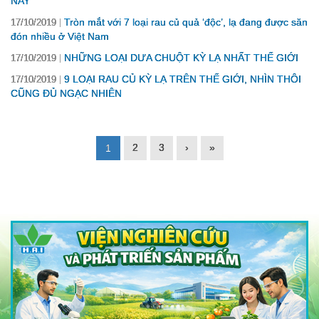
NAY
Tròn mắt với 7 loại rau củ quả ‘độc’, lạ đang được săn
17/10/2019
đón nhiều ở Việt Nam
NHỮNG LOẠI DƯA CHUỘT KỲ LẠ NHẤT THẾ GIỚI
17/10/2019
9 LOẠI RAU CỦ KỲ LẠ TRÊN THẾ GIỚI, NHÌN THÔI
17/10/2019
CŨNG ĐỦ NGẠC NHIÊN
2
3
›
»
1