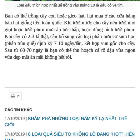
Loại đậu thích hợp nhất để trồng vào tháng 10 là đậu cô ve tím.
Bạn có thể trồng cây con hoặc gieo hạt, hạt mua ở các cửa hàng
bán hạt giống trên toàn quốc. Khi tưới nước cho cây nên tưới nhỏ
giọt hoặc tưới phun mưa áp lực thấp, hoặc dùng bình tưới phun.
Khi cây có 2-3 lá thật, cần bổ sung các loại phân hữu cơ sinh học
(phân trùn quế) định kỳ 7-10 ngày/lần, kết hợp vun gốc cho cây.
Sau từ 60-70 ngày là bạn có thể thu hoạch cả rổ đậu vừa ngon
vừa đẹp mắt ăn mãi không hết rồi.
In
CÁC TIN KHÁC
KHÁM PHÁ NHỮNG LOẠI NẤM KỲ LẠ NHẤT THẾ
17/10/2019
GIỚI
8 LOẠI QUẢ SIÊU TO KHỔNG LỒ ĐANG “HOT” HIỆN
17/10/2019