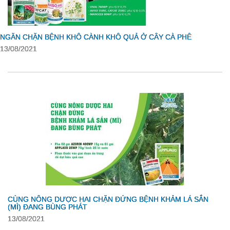
NGĂN CHẶN BỆNH KHÔ CÀNH KHÔ QUẢ Ở CÂY CÀ PHÊ
13/08/2021
CÙNG NÔNG DƯỢC HAI CHẶN ĐỨNG BỆNH KHẢM LÁ SẮN
(MÌ) ĐANG BÙNG PHÁT
13/08/2021