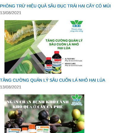
PHÒNG TRỪ HIỆU QUẢ SÂU ĐỤC TRÁI HẠI CÂY CÓ MÚI
13/08/2021
TĂNG CƯỜNG QUẢN LÝ SÂU CUỐN LÁ NHỎ HẠI LÚA
13/08/2021