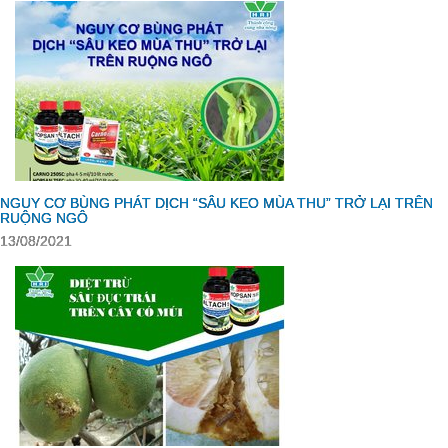
NGUY CƠ BÙNG PHÁT DỊCH “SÂU KEO MÙA THU” TRỞ LẠI TRÊN
RUỘNG NGÔ
13/08/2021