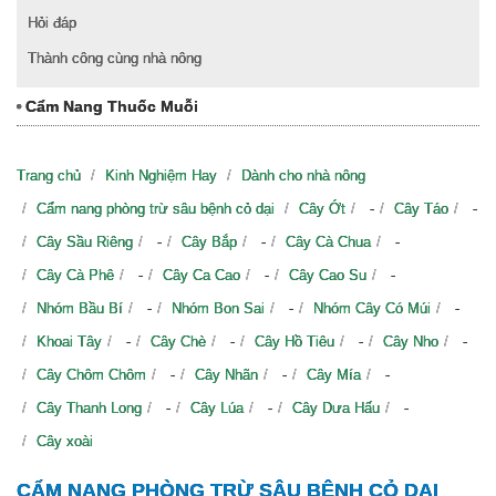
Hỏi đáp
Thành công cùng nhà nông
Cẩm Nang Thuốc Muỗi
Trang chủ
Kinh Nghiệm Hay
Dành cho nhà nông
Cẩm nang phòng trừ sâu bệnh cỏ dại
Cây Ớt
-
Cây Táo
-
Cây Sầu Riêng
-
Cây Bắp
-
Cây Cà Chua
-
Cây Cà Phê
-
Cây Ca Cao
-
Cây Cao Su
-
Nhóm Bầu Bí
-
Nhóm Bon Sai
-
Nhóm Cây Có Múi
-
Khoai Tây
-
Cây Chè
-
Cây Hồ Tiêu
-
Cây Nho
-
Cây Chôm Chôm
-
Cây Nhãn
-
Cây Mía
-
Cây Thanh Long
-
Cây Lúa
-
Cây Dưa Hấu
-
Cây xoài
CẨM NANG PHÒNG TRỪ SÂU BỆNH CỎ DẠI