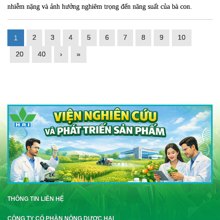
nhiễm nặng và ảnh hưởng nghiêm trọng đến năng suất của bà con.
2
3
4
5
6
7
8
9
10
1
20
40
›
»
THÔNG TIN LIÊN HỆ
CÔNG TY CỔ PHẦN NÔNG DƯỢC HAI