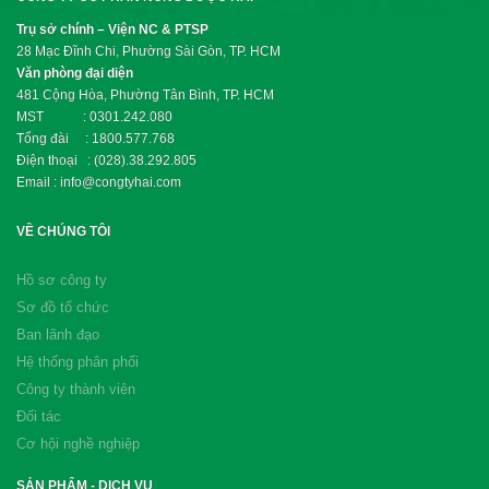
Trụ sở chính – Viện NC & PTSP
28 Mạc Đĩnh Chi, Phường Sài Gòn, TP. HCM
Văn phòng đại diện
481 Cộng Hòa, Phường Tân Bình, TP. HCM
MST : 0301.242.080
Tổng đài : 1800.577.768
Điện thoại : (028).38.292.805
Email : info@congtyhai.com
VỀ CHÚNG TÔI
Hồ sơ công ty
Sơ đồ tổ chức
Ban lãnh đạo
Hệ thống phân phối
Công ty thành viên
Đối tác
Cơ hội nghề nghiệp
SẢN PHẨM - DỊCH VỤ