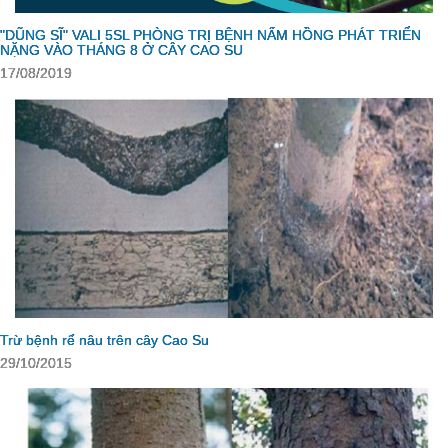
"DŨNG SĨ" VALI 5SL PHÒNG TRỊ BỆNH NẤM HỒNG PHÁT TRIỂN
NẶNG VÀO THÁNG 8 Ở CÂY CAO SU
17/08/2019
Trừ bệnh rể nâu trên cây Cao Su
29/10/2015