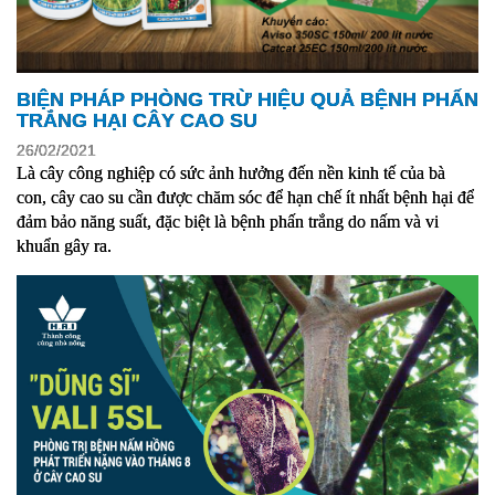
BIỆN PHÁP PHÒNG TRỪ HIỆU QUẢ BỆNH PHẤN
TRẮNG HẠI CÂY CAO SU
26/02/2021
Là cây công nghiệp có sức ảnh hưởng đến nền kinh tế của bà 
con, cây cao su cần được chăm sóc để hạn chế ít nhất bệnh hại để 
đảm bảo năng suất, đặc biệt là bệnh phấn trắng do nấm và vi 
khuẩn gây ra.