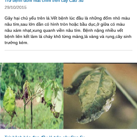
Trừ bệnh đốm mắt chim trên cây Cao Su
29/10/2015
Gây hại chủ yếu trên lá.Vết bệnh lúc đầu là những đốm nhỏ màu
nâu tím,sau lớn dần có hình tròn hoặc bầu dục,ở giữa có màu
nâu xám nhạt,xung quanh viền nâu tím. Bệnh nặng nhiều vết
bệnh liên kết làm lá cháy khô từng mảng,lá vàng và rụng,cây sinh
trưởng kém.