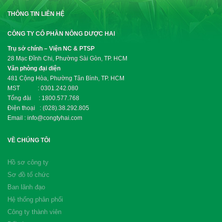
THÔNG TIN LIÊN HỆ
CÔNG TY CỔ PHẦN NÔNG DƯỢC HAI
Trụ sở chính – Viện NC & PTSP
28 Mạc Đĩnh Chi, Phường Sài Gòn, TP. HCM
Văn phòng đại diện
481 Cộng Hòa, Phường Tân Bình, TP. HCM
MST : 0301.242.080
Tổng đài : 1800.577.768
Điện thoại : (028).38.292.805
Email : info@congtyhai.com
VỀ CHÚNG TÔI
Hồ sơ công ty
Sơ đồ tổ chức
Ban lãnh đạo
Hệ thống phân phối
Công ty thành viên