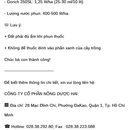
- Gorich 250SL: 1,25 lít/ha (25-30 ml/10 lít)
- Lượng nước phun: 400-500 lít/ha.
📛
 Lưu ý:
+ Đất phải đủ ẩm khi phun thuốc
+ Không để thuốc dính vào phần xanh của cây trồng
Chúc bà con thành công!
─────────────────
Để biết thêm thông tin chi tiết, xin vui lòng liên hệ:
CÔNG TY CỔ PHẦN NÔNG DƯỢC HAI
🏢
 Địa chỉ: 28 Mạc Đĩnh Chi, Phường ĐaKao, Quận 1, Tp. Hồ Chí 
Minh
☎
 Hotline: 028.38.292.80; Fax : 028.38.223.088