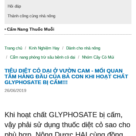
Hỏi đáp
Thành công cùng nhà nông
Cẩm Nang Thuốc Muỗi
Trang chủ
Kinh Nghiệm Hay
Dành cho nhà nông
Cẩm nang phòng trừ sâu bệnh cỏ dại
Nhóm Cây Có Múi
TIÊU DIỆT CỎ DẠI Ở VƯỜN CAM - MỐI QUAN
TÂM HÀNG ĐẦU CỦA BÀ CON KHI HOẠT CHẤT
GLYPHOSATE BỊ CẤM!!!
26/06/2019
Khi hoạt chất GLYPHOSATE bị cấm, 
v
ậy phải sử dụng thuốc diệt cỏ sao cho
phù hợp, Nông Dược HAI cùng đồng