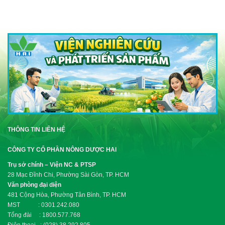
THÔNG TIN LIÊN HỆ
CÔNG TY CỔ PHẦN NÔNG DƯỢC HAI
Trụ sở chính – Viện NC & PTSP
28 Mạc Đĩnh Chi, Phường Sài Gòn, TP. HCM
Văn phòng đại diện
481 Cộng Hòa, Phường Tân Bình, TP. HCM
MST : 0301.242.080
Tổng đài : 1800.577.768
Điện thoại : (028).38.292.805