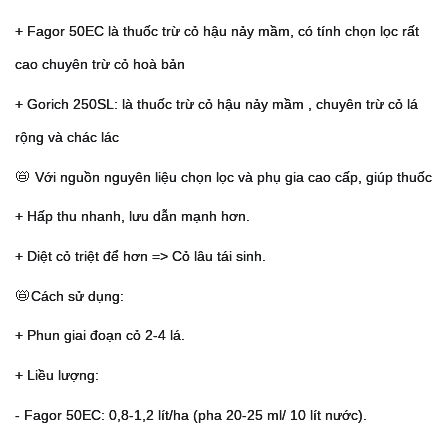
+ Fagor 50EC là thuốc trừ cỏ hậu nảy mầm, có tính chọn lọc rất 
cao chuyên trừ cỏ hoà bản
+ Gorich 250SL: là thuốc trừ cỏ hậu nảy mầm , chuyên trừ cỏ lá 
rộng và chác lác
📛
 Với nguồn nguyên liệu chọn lọc và phụ gia cao cấp, giúp thuốc
+ Hấp thu nhanh, lưu dẫn mạnh hơn.
+ Diệt cỏ triệt để hơn => Cỏ lâu tái sinh.
📛
Cách sử dụng:
+ Phun giai đoạn cỏ 2-4 lá.
+ Liều lượng: 
- Fagor 50EC: 0,8-1,2 lít/ha (pha 20-25 ml/ 10 lít nước).