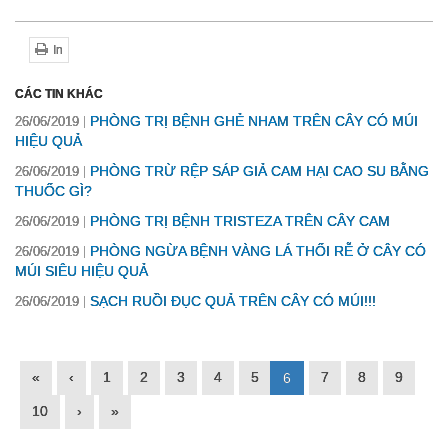
In
CÁC TIN KHÁC
PHÒNG TRỊ BỆNH GHẺ NHAM TRÊN CÂY CÓ MÚI
26/06/2019
HIỆU QUẢ
PHÒNG TRỪ RỆP SÁP GIẢ CAM HẠI CAO SU BẰNG
26/06/2019
THUỐC GÌ?
PHÒNG TRỊ BỆNH TRISTEZA TRÊN CÂY CAM
26/06/2019
PHÒNG NGỪA BỆNH VÀNG LÁ THỐI RỄ Ở CÂY CÓ
26/06/2019
MÚI SIÊU HIỆU QUẢ
SẠCH RUỒI ĐỤC QUẢ TRÊN CÂY CÓ MÚI!!!
26/06/2019
«
‹
1
2
3
4
5
7
8
9
6
10
›
»