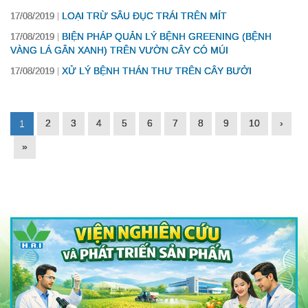
LOẠI TRỪ SÂU ĐỤC TRÁI TRÊN MÍT
17/08/2019
BIỆN PHÁP QUẢN LÝ BỆNH GREENING (BỆNH
17/08/2019
VÀNG LÁ GÂN XANH) TRÊN VƯỜN CÂY CÓ MÚI
XỬ LÝ BỆNH THÁN THƯ TRÊN CÂY BƯỞI
17/08/2019
2
3
4
5
6
7
8
9
10
›
1
»