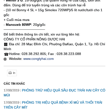
-
Wellof 3 G
: 25-50g/gốc (rải quanh vùng rể của cây), tưới ướt
đẩm. Dùng để trừ tuyến trùng và các côn trùnh hại rễ
- (10 ml Bonny 4 SL + 15g Simolex 720WP)/5 lít nước/tưới cho 1
gốc
+ Cuối mùa mưa
-
Manozeb 80WP
: 20g/gốc
─────────────────
Để biết thêm thông tin chi tiết, xin vui lòng liên hệ:
CÔNG TY CỔ PHẦN NÔNG DƯỢC HAI
Địa chỉ: 28 Mạc Đĩnh Chi, Phường ĐaKao, Quận 1, Tp. Hồ Chí
🏢
Minh
Hotline: 028.38.292.805; Fax : 028.38.223.088
☎
Website:
www.congtyhai.com
🌐
In
CÁC TIN KHÁC
PHÒNG TRỪ HIỆU QUẢ SÂU ĐỤC TRÁI HẠI CÂY CÓ
17/08/2019
MÚI
PHÒNG TRỊ HIỆU QUẢ BỆNH XÌ MỦ VÀ THỐI TRÁI
17/08/2019
TRÊN CÂY MÍT