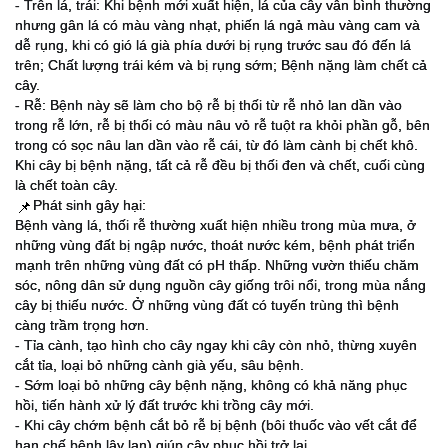
- Trên lá, trái: Khi bệnh mới xuất hiện, lá của cây vẫn bình thường
nhưng gân lá có màu vàng nhạt, phiến lá ngả màu vàng cam và
dễ rụng, khi có gió lá già phía dưới bị rụng trước sau đó đến lá
trên; Chất lượng trái kém và bị rụng sớm; Bệnh nặng làm chết cả
cây.
- Rễ: Bệnh này sẽ làm cho bộ rễ bị thối từ rễ nhỏ lan dần vào
trong rễ lớn, rễ bị thối có màu nâu vỏ rễ tuột ra khỏi phần gỗ, bên
trong có sọc nâu lan dần vào rễ cái, từ đó làm cành bị chết khô.
Khi cây bị bệnh nặng, tất cả rễ đều bị thối đen và chết, cuối cùng
là chết toàn cây.
Phát sinh gây hại:
📌
Bệnh vàng lá, thối rễ thường xuất hiện nhiều trong mùa mưa, ở
những vùng đất bị ngập nước, thoát nước kém, bệnh phát triển
mạnh trên những vùng đất có pH thấp. Những vườn thiếu chăm
sóc, nông dân sử dụng nguồn cây giống trôi nổi, trong mùa nắng
cây bị thiếu nước. Ở những vùng đất có tuyến trùng thì bệnh
càng trầm trọng hơn.
- Tỉa cành, tạo hình cho cây ngay khi cây còn nhỏ, thừng xuyên
cắt tỉa, loại bỏ những cành già yếu, sâu bệnh.
- Sớm loại bỏ những cây bệnh nặng, không có khả năng phục
hồi, tiến hành xử lý đất trước khi trồng cây mới.
- Khi cây chớm bệnh cắt bỏ rễ bị bệnh (bôi thuốc vào vết cắt để
hạn chế bệnh lây lan) giúp cây phục hồi trở lại.