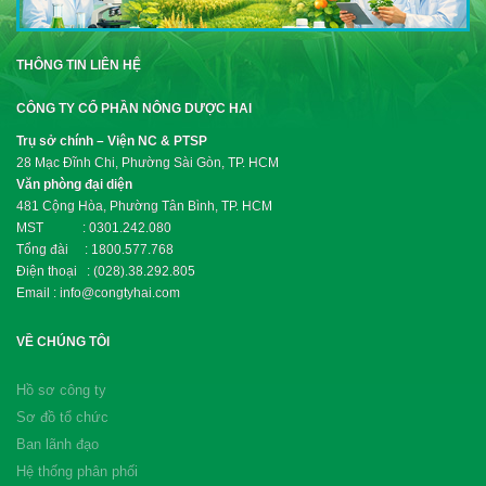
THÔNG TIN LIÊN HỆ
CÔNG TY CỔ PHẦN NÔNG DƯỢC HAI
Trụ sở chính – Viện NC & PTSP
28 Mạc Đĩnh Chi, Phường Sài Gòn, TP. HCM
Văn phòng đại diện
481 Cộng Hòa, Phường Tân Bình, TP. HCM
MST : 0301.242.080
Tổng đài : 1800.577.768
Điện thoại : (028).38.292.805
Email : info@congtyhai.com
VỀ CHÚNG TÔI
Hồ sơ công ty
Sơ đồ tổ chức
Ban lãnh đạo
Hệ thống phân phối