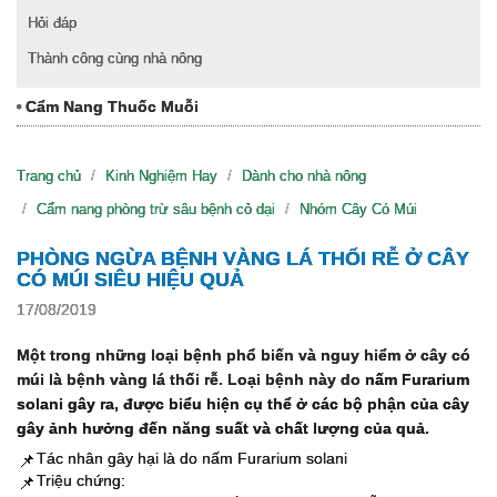
Hỏi đáp
Thành công cùng nhà nông
Cẩm Nang Thuốc Muỗi
Trang chủ
Kinh Nghiệm Hay
Dành cho nhà nông
Cẩm nang phòng trừ sâu bệnh cỏ dại
Nhóm Cây Có Múi
PHÒNG NGỪA BỆNH VÀNG LÁ THỐI RỄ Ở CÂY
CÓ MÚI SIÊU HIỆU QUẢ
17/08/2019
Một trong những loại bệnh phổ biến và nguy hiểm ở cây có
múi là bệnh vàng lá thối rễ. Loại bệnh này do
nấm Furarium
solani gây ra, được biểu hiện cụ thể ở các bộ phận của cây
gây ảnh hưởng đến năng suất và chất lượng của quả.
Tác nhân gây hại là do nấm Furarium solani
📌
Triệu chứng:
📌