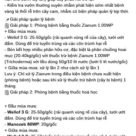
- Kiểm tra vườn thường xuyên nhằm phát hiện sớm nhất bệnh
vàng lá thối rễ trên cây cam, nhằm có biện pháp quản lý kịp thời.
Giải pháp quản lý bệnh
📌
Giải pháp 1: Phòng bệnh bằng thuốc Zianum 1.00WP
🗒
+ Đầu mùa mưa:
- Wellof 3 G: 25-50g/gốc (rải quanh vùng rể của cây), tưới ướt
đẩm. Dùng để trừ tuyến trùng và các côn trùnh hại rễ
- Bón kết hợp nhiều phân hữu cơ, đặc biệt là phân chuồng hoai
mục (20-40kg/gốc) với thuốc trừ bệnh Zianum 1.00WP
(Trichoderma) với liều dùng 50g/10 lít nước (tưới 5 lít nước/gốc)
+ Giữa mùa mưa: xử lý lần 2 như cách xử lý lần 1
Lưu ý: Chỉ xử lý Zianum trong điều kiện bệnh chưa xuất hiện
(phòng bệnh) hoặc sau khi xử lý thuốc trừ bệnh (cây bị bệnh) 1
tháng
Giải pháp 2: Phòng bệnh bằng thuốc hoá học
🗒
+ Đầu mùa mưa:
-
Wellof 3 G
: 25-50g/gốc (rải quanh vùng rể của cây), tưới ướt
đẩm. Dùng để trừ tuyến trùng và các côn trùnh hại rễ
-
Manozeb 80WP
: 20g/gốc
+ Giữa mùa mưa: