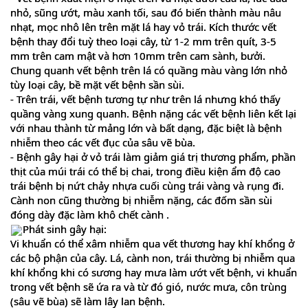
nhỏ, sũng ướt, màu xanh tối, sau đó biến thành màu nâu
nhạt, mọc nhô lên trên mặt lá hay vỏ trái. Kích thước vết
bệnh thay đổi tuỳ theo loại cây, từ 1-2 mm trên quít, 3-5
mm trên cam mật và hơn 10mm trên cam sành, bưởi.
Chung quanh vết bệnh trên lá có quầng màu vàng lớn nhỏ
tùy loại cây, bề mặt vết bệnh sần sùi.
- Trên trái, vết bệnh tương tự như trên lá nhưng khó thấy
quầng vàng xung quanh. Bệnh nặng các vết bệnh liên kết lại
với nhau thành từ mảng lớn và bất dạng, đặc biệt là bệnh
nhiễm theo các vết đục của sâu vẽ bùa.
- Bệnh gây hại ở vỏ trái làm giảm giá trị thương phẩm, phần
thịt của múi trái có thể bị chai, trong điều kiện ẩm độ cao
trái bệnh bị nứt chảy nhựa cuối cùng trái vàng và rụng đi.
Cành non cũng thường bị nhiễm nặng, các đốm sần sùi
đóng dày đặc làm khô chết cành .
Phát sinh gây hại:
Vi khuẩn có thể xâm nhiễm qua vết thương hay khí khổng ở
các bộ phận của cây. Lá, cành non, trái thường bị nhiễm qua
khí khổng khi có sương hay mưa làm ướt vết bệnh, vi khuẩn
trong vết bệnh sẽ ứa ra và từ đó gió, nước mưa, côn trùng
(sâu vẽ bùa) sẽ làm lây lan bệnh.