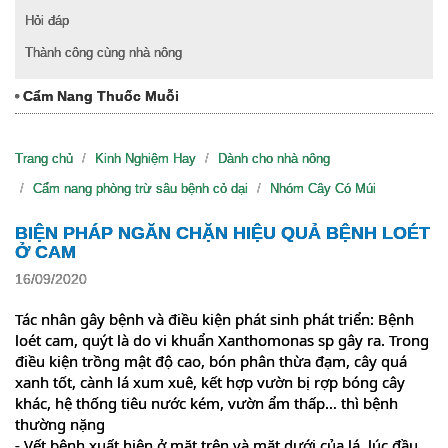
Hỏi đáp
Thành công cùng nhà nông
Cẩm Nang Thuốc Muỗi
Trang chủ
Kinh Nghiệm Hay
Dành cho nhà nông
Cẩm nang phòng trừ sâu bệnh cỏ dại
Nhóm Cây Có Múi
BIỆN PHÁP NGĂN CHẶN HIỆU QUẢ BỆNH LOÉT
Ở CAM
16/09/2020
Tác nhân gây bệnh và điều kiện phát sinh phát triển: Bệnh
loét cam, quýt là do vi khuẩn Xanthomonas sp gây ra. Trong
điều kiện trồng mật độ cao, bón phân thừa đạm, cây quá
xanh tốt, cành lá xum xuê, kết hợp vườn bị rợp bóng cây
khác, hệ thống tiêu nước kém, vườn ẩm thấp… thì bệnh
thường nặng
- Vết bệnh xuất hiện ở mặt trên và mặt dưới của lá, lúc đầu