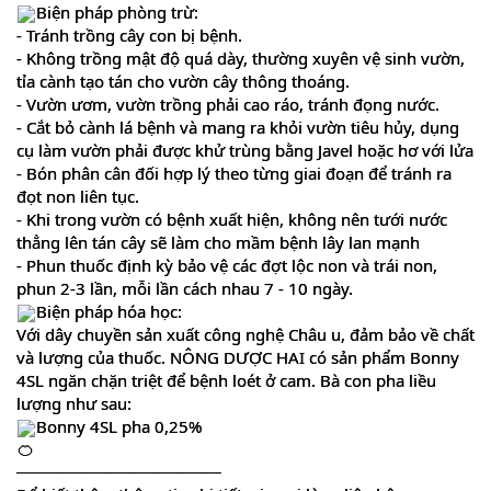
Biện pháp phòng trừ:
- Tránh trồng cây con bị bệnh.
- Không trồng mật độ quá dày, thường xuyên vệ sinh vườn,
tỉa cành tạo tán cho vườn cây thông thoáng.
- Vườn ươm, vườn trồng phải cao ráo, tránh đọng nước.
- Cắt bỏ cành lá bệnh và mang ra khỏi vườn tiêu hủy, dụng
cụ làm vườn phải được khử trùng bằng Javel hoặc hơ với lửa
- Bón phân cân đối hợp lý theo từng giai đoạn để tránh ra
đọt non liên tục.
- Khi trong vườn có bệnh xuất hiện, không nên tưới nước
thẳng lên tán cây sẽ làm cho mầm bệnh lây lan mạnh
- Phun thuốc định kỳ bảo vệ các đợt lộc non và trái non,
phun 2-3 lần, mỗi lần cách nhau 7 - 10 ngày.
Biện pháp hóa học:
Với dây chuyền sản xuất công nghệ Châu u, đảm bảo về chất
và lượng của thuốc. NÔNG DƯỢC HAI có sản phẩm Bonny
4SL ngăn chặn triệt để bệnh loét ở cam. Bà con pha liều
lượng như sau:
Bonny 4SL pha 0,25%
─────────────────