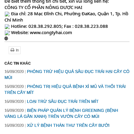
Để biết thêm thông tin chi tiết, xin vui lòng liên hệ:
CÔNG TY CỔ PHẦN NÔNG DƯỢC HAI
Địa chỉ: 28 Mạc Đĩnh Chi, Phường ĐaKao, Quận 1, Tp. Hồ
Chí Minh
Hotline: 028.38.292.805; Fax : 028.38.223.088
Website:
www.congtyhai.com
In
CÁC TIN KHÁC
PHÒNG TRỪ HIỆU QUẢ SÂU ĐỤC TRÁI HẠI CÂY CÓ
16/09/2020
MÚI
PHÒNG TRỊ HIỆU QUẢ BỆNH XÌ MỦ VÀ THỐI TRÁI
16/09/2020
TRÊN CÂY MÍT
LOẠI TRỪ SÂU ĐỤC TRÁI TRÊN MÍT
16/09/2020
BIỆN PHÁP QUẢN LÝ BỆNH GREENING (BỆNH
16/09/2020
VÀNG LÁ GÂN XANH) TRÊN VƯỜN CÂY CÓ MÚI
XỬ LÝ BỆNH THÁN THƯ TRÊN CÂY BƯỞI
16/09/2020