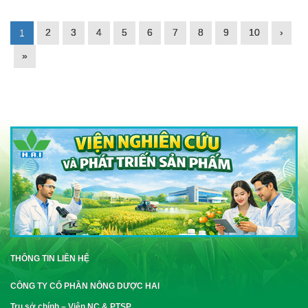
2
3
4
5
6
7
8
9
10
›
1
»
THÔNG TIN LIÊN HỆ
CÔNG TY CỔ PHẦN NÔNG DƯỢC HAI
Trụ sở chính – Viện NC & PTSP