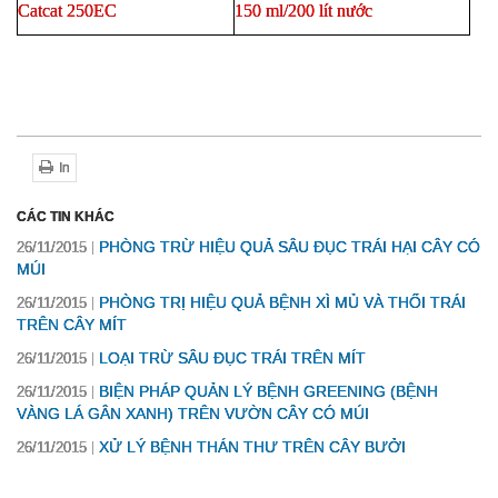
Catcat
250EC
150 ml/200
lít
nước
In
CÁC TIN KHÁC
PHÒNG TRỪ HIỆU QUẢ SÂU ĐỤC TRÁI HẠI CÂY CÓ
26/11/2015
MÚI
PHÒNG TRỊ HIỆU QUẢ BỆNH XÌ MỦ VÀ THỐI TRÁI
26/11/2015
TRÊN CÂY MÍT
LOẠI TRỪ SÂU ĐỤC TRÁI TRÊN MÍT
26/11/2015
BIỆN PHÁP QUẢN LÝ BỆNH GREENING (BỆNH
26/11/2015
VÀNG LÁ GÂN XANH) TRÊN VƯỜN CÂY CÓ MÚI
XỬ LÝ BỆNH THÁN THƯ TRÊN CÂY BƯỞI
26/11/2015