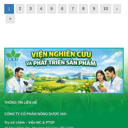
2
3
4
5
6
7
8
9
10
›
1
»
THÔNG TIN LIÊN HỆ
CÔNG TY CỔ PHẦN NÔNG DƯỢC HAI
Trụ sở chính – Viện NC & PTSP