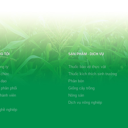
G TÔI
SẢN PHẨM - DỊCH VỤ
ng ty
Thuốc bảo vệ thực vật
 chức
Thuốc kích thích sinh trưởng
 đạo
Phân bón
 phân phối
Giống cây trồng
thành viên
Nông sản
Dịch vụ nông nghiệp
ghề nghiệp