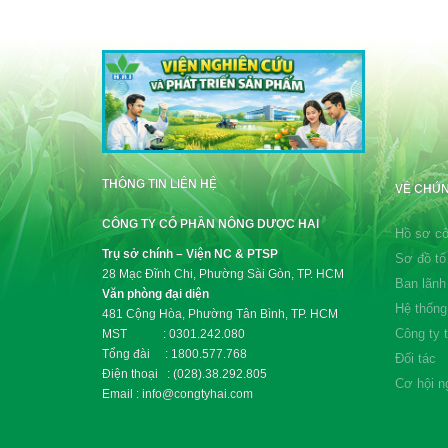
THÔNG TIN LIÊN HỆ
VỀ CHÚN
CÔNG TY CỔ PHẦN NÔNG DƯỢC HAI
Hồ sơ cô
Trụ sở chính – Viện NC & PTSP
Sơ đồ tổ
28 Mạc Đĩnh Chi, Phường Sài Gòn, TP. HCM
Ban lãnh
Văn phòng đại diện
Hệ thống
481 Cộng Hòa, Phường Tân Bình, TP. HCM
Công ty 
MST : 0301.242.080
Tổng đài : 1800.577.768
Đối tác
Điện thoại : (028).38.292.805
Cơ hội n
Email : info@congtyhai.com