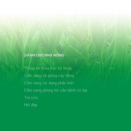
DÀNH CHO NHÀ NÔNG
Thông tin khoa học kỹ thuật
Cẩm nang về giống cây trồng
Cẩm nang sử dụng phân bón
Cẩm nang phòng trừ sâu bệnh cỏ dại
Tra cứu
Hỏi đáp