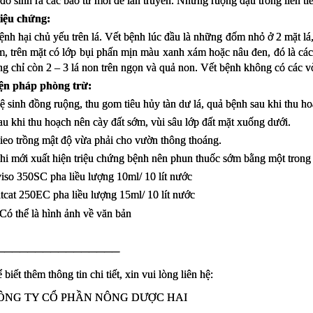
 đó sinh ra các bào tử mới để lan truyền. Những ruộng đậu trồng liên ti
iệu chứng:
ệnh hại chủ yếu trên lá. Vết bệnh lúc đầu là những đốm nhỏ ở 2 mặt lá,
, trên mặt có lớp bụi phấn mịn màu xanh xám hoặc nâu đen, đó là các 
ng chỉ còn 2 – 3 lá non trên ngọn và quả non. Vết bệnh không có các v
ện pháp phòng trừ:
ệ sinh đồng ruộng, thu gom tiêu hủy tàn dư lá, quả bệnh sau khi thu ho
au khi thu hoạch nên cày đất sớm, vùi sâu lớp đất mặt xuống dưới.
ieo trồng mật độ vừa phải cho vườn thông thoáng.
hi mới xuất hiện triệu chứng bệnh nên phun thuốc sớm bằng một trong 
iso 350SC pha liều lượng 10ml/ 10 lít nước
tcat 250EC pha liều lượng 15ml/ 10 lít nước
────────────────
 biết thêm thông tin chi tiết, xin vui lòng liên hệ:
ÔNG TY CỔ PHẦN NÔNG DƯỢC HAI