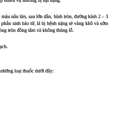
ếp nhiều vụ thường bị hại nặng.
 màu nâu tím, sau lớn dần, hình tròn, đường kính 2 – 3 
phân sinh bào tử, lá bị bệnh nặng sẽ vàng khô và sớm 
òng tròn đồng tâm và không thủng lỗ.
ạch.
những loại thuốc dưới đây: