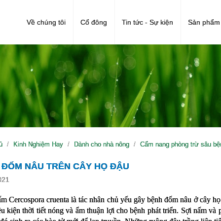
Về chúng tôi
Cổ đông
Tin tức - Sự kiện
Sản phẩm 
ủ
Kinh Nghiệm Hay
Dành cho nhà nông
Cẩm nang phòng trừ sâu bện
 ĐỐM NÂU TRÊN CÂY HỌ ĐẬU
021
m Cercospora cruenta là tác nhân chủ yếu gây bệnh đốm nâu ở cây họ 
ều kiện thời tiết nóng và ẩm thuận lợi cho bệnh phát triển. Sợi nấm và p