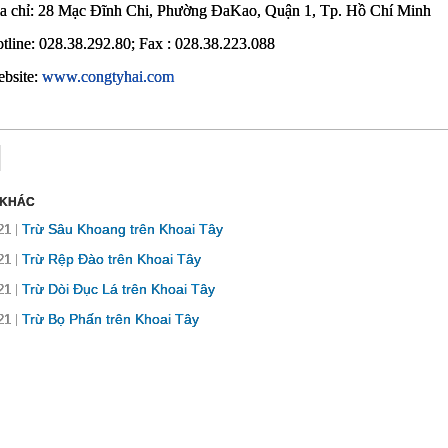
a chỉ: 28 Mạc Đĩnh Chi, Phường ĐaKao, Quận 1, Tp. Hồ Chí Minh
tline: 028.38.292.80; Fax : 028.38.223.088
bsite:
www.congtyhai.com
 KHÁC
Trừ Sâu Khoang trên Khoai Tây
21
Trừ Rệp Đào trên Khoai Tây
21
Trừ Dòi Đục Lá trên Khoai Tây
21
Trừ Bọ Phấn trên Khoai Tây
21