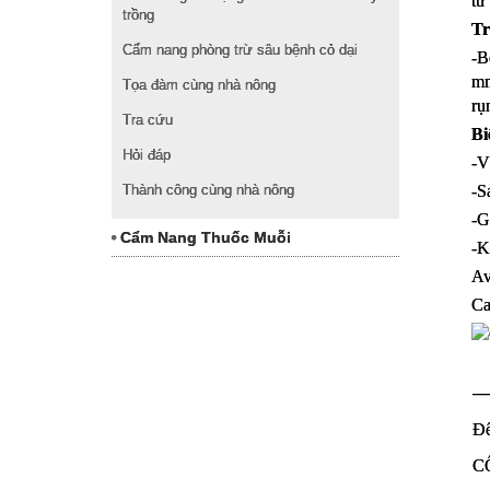
từ
trồng
Tr
Cẩm nang phòng trừ sâu bệnh cỏ dại
-B
mm
Tọa đàm cùng nhà nông
rụ
Tra cứu
Bi
Hỏi đáp
-V
Thành công cùng nhà nông
-S
-G
Cẩm Nang Thuốc Muỗi
-K
Av
Ca
─
Để
C