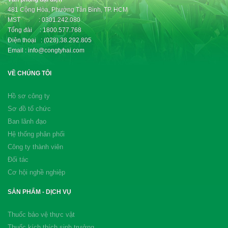
481 Cộng Hòa, Phường Tân Bình, TP. HCM
MST : 0301.242.080
Tổng đài : 1800.577.768
Điện thoại : (028).38.292.805
Email : info@congtyhai.com
VỀ CHÚNG TÔI
Hồ sơ công ty
Sơ đồ tổ chức
Ban lãnh đạo
Hệ thống phân phối
Công ty thành viên
Đối tác
Cơ hội nghề nghiệp
SẢN PHẨM - DỊCH VỤ
Thuốc bảo vệ thực vật
Thuốc kích thích sinh trưởng