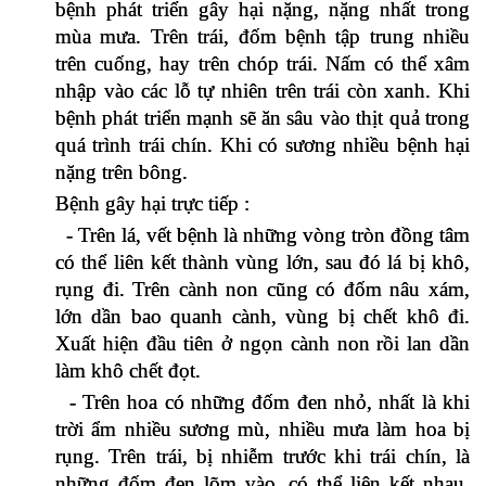
bệnh phát triển gây hại nặng, nặng nhất trong 
mùa mưa. Trên trái, đốm bệnh tập trung nhiều 
trên cuống, hay trên chóp trái. Nấm có thể xâm 
nhập vào các lỗ tự nhiên trên trái còn xanh. Khi 
bệnh phát triển mạnh sẽ ăn sâu vào thịt quả trong 
quá trình trái chín. Khi có sương nhiều bệnh hại 
nặng trên bông.
Bệnh gây hại trực tiếp :
  - Trên lá, vết bệnh là những vòng tròn đồng tâm 
có thể liên kết thành vùng lớn, sau đó lá bị khô, 
rụng đi. Trên cành non cũng có đốm nâu xám, 
lớn dần bao quanh cành, vùng bị chết khô đi. 
Xuất hiện đầu tiên ở ngọn cành non rồi lan dần 
làm khô chết đọt.
  - Trên hoa có những đốm đen nhỏ, nhất là khi 
trời ẩm nhiều sương mù, nhiều mưa làm hoa bị 
rụng. Trên trái, bị nhiễm trước khi trái chín, là 
những đốm đen lõm vào, có thể liên kết nhau, 