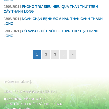
PHÒNG TRỪ SIÊU HIỆU QUẢ THÁN THƯ TRÊN
03/03/2021
CÂY THANH LONG
NGĂN CHẶN BỆNH ĐỐM NÂU THÂN CÀNH THANH
03/03/2021
LONG
CÓ AVISO - HẾT NỖI LO THÁN THƯ HẠI THANH
03/03/2021
LONG
2
3
›
»
1
THÔNG TIN LIÊN HỆ
CÔNG TY CỔ PHẦN NÔNG DƯỢC HAI
Trụ sở chính – Viện NC & PTSP
28 Mạc Đĩnh Chi, Phường Sài Gòn, TP. HCM
Văn phòng đại diện