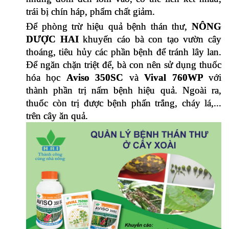
trái bị chín háp, phẩm chất giảm.
Để phòng trừ hiệu quả bệnh thán thư,
 NÔNG 
DƯỢC HAI
 khuyến cáo bà con tạo vườn cây 
thoáng, tiêu hủy các phần bệnh để tránh lây lan. 
Để ngăn chặn triệt để, bà con nên sử dụng thuốc 
hóa học 
Aviso 350SC 
và 
Vival 760WP 
với 
thành phần trị nấm bệnh hiệu quả. Ngoài ra, 
thuốc còn trị được bệnh phấn trắng, cháy lá,... 