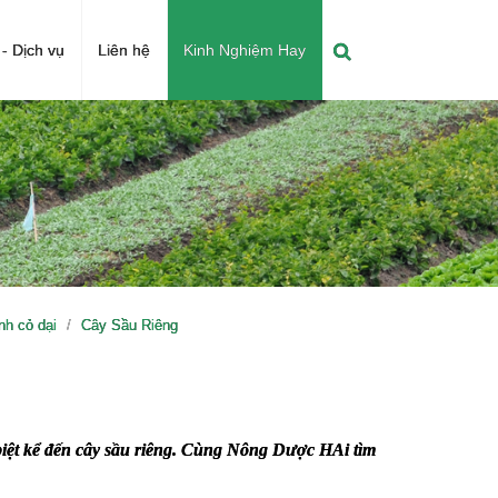
- Dịch vụ
Liên hệ
Kinh Nghiệm Hay
h cỏ dại
Cây Sầu Riêng
 biệt kể đến cây sầu riêng. Cùng Nông Dược HAi tìm