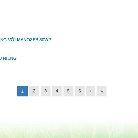
IÊNG VỚI MANOZEB 80WP
U RIÊNG
2
3
4
5
6
›
»
1