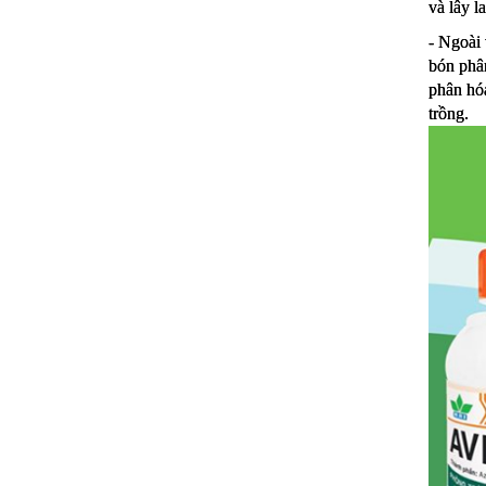
và lây la
- Ngoài 
bón phân
phân hóa