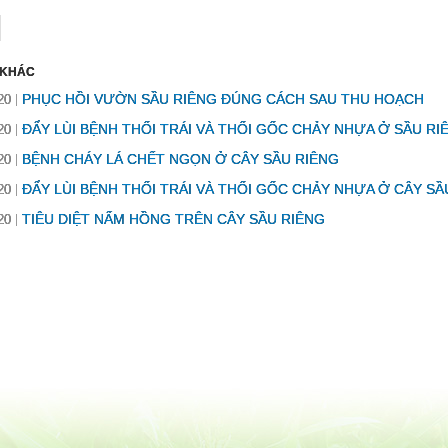
 KHÁC
PHỤC HỒI VƯỜN SẦU RIÊNG ĐÚNG CÁCH SAU THU HOẠCH
20
ĐẨY LÙI BỆNH THỐI TRÁI VÀ THỐI GỐC CHẢY NHỰA Ở SẦU R
20
BỆNH CHÁY LÁ CHẾT NGỌN Ở CÂY SẦU RIÊNG
20
ĐẨY LÙI BỆNH THỐI TRÁI VÀ THỐI GỐC CHẢY NHỰA Ở CÂY SẦ
20
TIÊU DIỆT NẤM HỒNG TRÊN CÂY SẦU RIÊNG
20