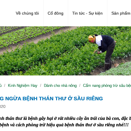
Về chúng tôi
Cổ đông
Tin tức - Sự kiện
Sản phẩm 
ủ
Kinh Nghiệm Hay
Dành cho nhà nông
Cẩm nang phòng trừ sâu bện
G NGỪA BỆNH THÁN THƯ Ở SẦU RIÊNG
020
h thán thư là bệnh gây hại ở rất nhiều cây ăn trái của bà con, đặc
 bệnh và cách phòng trừ hiệu quả bệnh thán thư ở sầu riêng nhé!!!