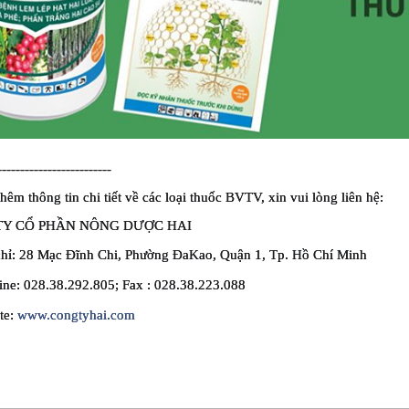
-------------------------
thêm thông tin chi tiết về các loại thuốc BVTV, xin vui lòng liên hệ:
TY CỔ PHẦN NÔNG DƯỢC HAI
chỉ: 28 Mạc Đĩnh Chi, Phường ĐaKao, Quận 1, Tp. Hồ Chí Minh
line: 028.38.292.805; Fax : 028.38.223.088
te: 
www.congtyhai.com