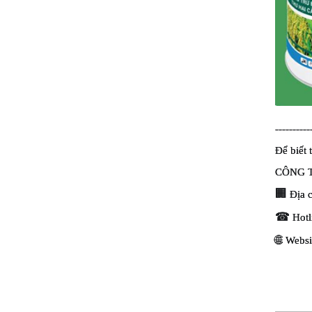
----------
Để biết 
CÔNG 
🏢
 Địa 
☎
 Hot
🌐
 Websi