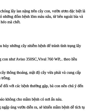
hóng lây lan nặng trên cây con, vườn ươm đặc biệt là 
ó những đốm bệnh lõm màu nâu, từ bên ngoài bìa và 
 héo mà chết.
u hủy những cây nhiễm bệnh để tránh tình trạng lây 
ng con như Aviso 350SC,Vival 760 WP,.. theo liều 
 cây thông thoáng, mật độ cây vừa phải và cung cấp 
 trồng.
ể đối với các bệnh thường gặp, bà con nên chú ý đến 
 bảo không cho mầm bệnh có nơi ẩn náu.
 ngập úng vườn diễn ra, sẽ khiến mầm bệnh dễ tích tụ 