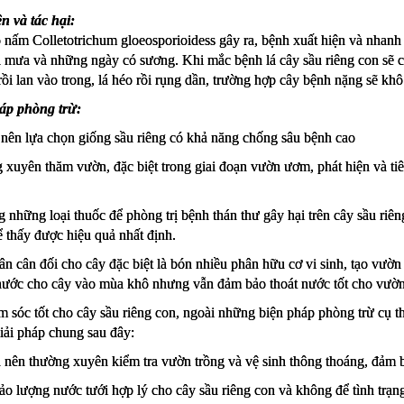
n và tác hại: 
nấm Colletotrichum gloeosporioidess gây ra, bệnh xuất hiện và nhanh c
 mưa và những ngày có sương. Khi mắc bệnh lá cây sầu riêng con sẽ c
rồi lan vào trong, lá héo rồi rụng dần, trường hợp cây bệnh nặng sẽ khô
áp phòng trừ:
nên lựa chọn giống sầu riêng có khả năng chống sâu bệnh cao
xuyên thăm vườn, đặc biệt trong giai đoạn vườn ươm, phát hiện và tiê
 những loại thuốc để phòng trị bệnh thán thư gây hại trên cây sầu riê
 thấy được hiệu quả nhất định.
n cân đối cho cây đặc biệt là bón nhiều phân hữu cơ vi sinh, tạo vườn
nước cho cây vào mùa khô nhưng vẫn đảm bảo thoát nước tốt cho vườn
 sóc tốt cho cây sầu riêng con, ngoài những biện pháp phòng trừ cụ th
iải pháp chung sau đây:
n nên thường xuyên kiểm tra vườn trồng và vệ sinh thông thoáng, đảm
o lượng nước tưới hợp lý cho cây sầu riêng con và không để tình trạng