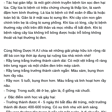
- Tác hại gián tiếp: là môi giới chính truyền bệnh lùn sọc đen hại
lú
a. Cây lúa bị bệnh có triệu chứng chung là thấp lùn, lá xanh
đậm hơn bình thường. Lá lúa bị bệnh có thể xoăn ở đầu lá hoặc
toàn bộ lá. Gân lá ở mặt sau bị sưng lên. Khi cây còn non gân
chính trên bẹ lá cũng bị sưng phồng. Khi lúa có lóng, cây bị bệnh
thường nảy chồi trên đốt thân và mọc nhiều rễ bất định. Khi bị
bệnh nặng cây lúa không trổ bông được hoặc trỗ bông không
thoát và hạt thường bị đen.
Cùng Nông Dược H.A.I chia sẻ những giải pháp hữu ích rộng rãi
để bà con kịp thời áp dụng tại ruộng lúa nhà mình nhé!
- Rầy lưng trắng trưởng thành cánh dài: Có một vệt trắng rõ ràng
trên lưng ngực và một chấm đen trên mép cánh.
- Rầy lưng trắng trưởng thành cánh ngắn: Màu xám, bụng thon
hơn rầy nâu.
- Rầy non: 5 tuổi, bụng thon hơn. Màu trắng và linh hoạt hơn rầy
nâu.
- Trứng: Trong suốt, đẻ ở bẹ, gân lá, ổ giống nải chuối.
Đặc điểm sinh học và gây hại:
⚡
- Trưởng thành được 4 - 5 ngày thì bắt đầu đẻ trứng, một trưởng
thành đẻ được 400-600 trứng. Có xu tính nhẹ với ánh sáng.