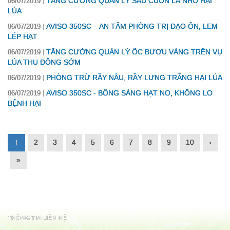
TĂNG CƯỜNG QUẢN LÝ SÂU CUỐN LÁ NHỎ HẠI
06/07/2019
LÚA
AVISO 350SC – AN TÂM PHÒNG TRỊ ĐẠO ÔN, LEM
06/07/2019
LÉP HẠT
TĂNG CƯỜNG QUẢN LÝ ỐC BƯƠU VÀNG TRÊN VỤ
06/07/2019
LÚA THU ĐÔNG SỚM
PHÒNG TRỪ RẦY NÂU, RẦY LƯNG TRẮNG HẠI LÚA
06/07/2019
AVISO 350SC - BÔNG SÁNG HẠT NO, KHÔNG LO
06/07/2019
BỆNH HẠI
2
3
4
5
6
7
8
9
10
›
1
»
THÔNG TIN LIÊN HỆ