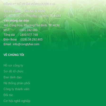
CÔNG TY CỔ PHẦN NÔNG DƯỢC HAI
Trụ sở chính – Viện NC & PTSP
28 Mạc Đĩnh Chi, Phường Sài Gòn, TP. HCM
Văn phòng đại diện
481 Cộng Hòa, Phường Tân Bình, TP. HCM
MST : 0301.242.080
Tổng đài : 1800.577.768
Điện thoại : (028).38.292.805
Email : info@congtyhai.com
VỀ CHÚNG TÔI
Hồ sơ công ty
Sơ đồ tổ chức
Ban lãnh đạo
Hệ thống phân phối
Công ty thành viên
Đối tác
Cơ hội nghề nghiệp