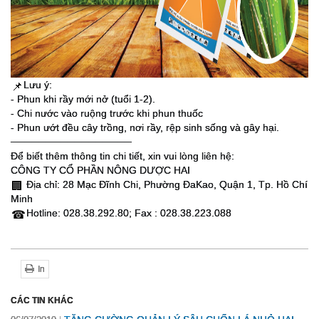
Lưu ý:
📌
- Phun khi rầy mới nở (tuổi 1-2).
- Chi nước vào ruộng trước khi phun thuốc
- Phun ướt đều cây trồng, nơi rầy, rệp sinh sống và gây hại.
─────────────────
Để biết thêm thông tin chi tiết, xin vui lòng liên hệ:
CÔNG TY CỔ PHẦN NÔNG DƯỢC HAI
Địa chỉ: 28 Mạc Đĩnh Chi, Phường ĐaKao, Quận 1, Tp. Hồ Chí
🏢
Minh
Hotline: 028.38.292.80; Fax : 028.38.223.088
☎
In
CÁC TIN KHÁC