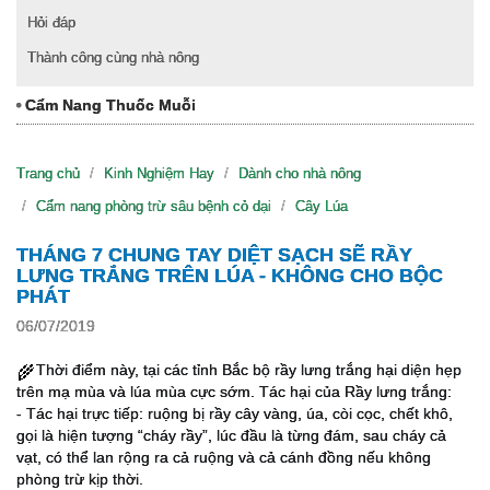
Hỏi đáp
Thành công cùng nhà nông
Cẩm Nang Thuốc Muỗi
Trang chủ
Kinh Nghiệm Hay
Dành cho nhà nông
Cẩm nang phòng trừ sâu bệnh cỏ dại
Cây Lúa
THÁNG 7 CHUNG TAY DIỆT SẠCH SẼ RẦY
LƯNG TRẮNG TRÊN LÚA - KHÔNG CHO BỘC
PHÁT
06/07/2019
Thời điểm này, tại các tỉnh Bắc bộ rầy lưng trắng hại diện hẹp
🌾
trên mạ mùa và lúa mùa cực sớm. Tác hại của Rầy lưng trắng:
- Tác hại trực tiếp: ruộng bị rầy cây vàng, úa, còi cọc, chết khô,
gọi là hiện tượng “cháy rầy”, lúc đầu là từng đám, sau cháy cả
vạt, có thể lan rộng ra cả ruộng và cả cánh đồng nếu không
phòng trừ kịp thời.