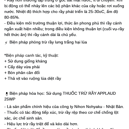
- Rầy non thường tập trung ở gốc sát mặt nước, ít di chuyển. Khi
bị động có thể nhảy lên các bộ phận khác của cây hoặc rơi xuống
nước. Nhiệt độ thích hợp cho rầy phát triển là 25-30oC, ẩm độ
80-85%.
- Điều kiện môi trường thuận lợi, thức ăn phong phú thì rầy cánh
ngắn xuất hiện nhiều; trong điều kiện không thuận lợi (cuối vụ-rầy
hết thức ăn) thì rầy cánh dài là chủ yếu.
Biện pháp phòng trừ rầy lưng trắng hại lúa
⚡
*Biện pháp canh tác, kỹ thuật:
+ Sử dụng giống kháng
+ Cấy dày vừa phải
+ Bón phân cân đối
+ Thả vịt vào ruộng lúa diệt rầy
Biện pháp hóa học: Sử dụng THUỐC TRỪ RẦY APPLAUD
💊
25WP
- Là sản phẩm chính hiệu của công ty Nihon Nohyaku - Nhật Bản.
- Thuốc có tác động tiếp xúc, trừ rầy rệp theo cơ chế chống lột
xác, ức chế sinh sản.
- Hiệu lực trừ rầy triệt để và kéo dài hơn.