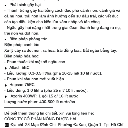
Phát sinh gây hại:
▪️
- Thành trùng gây hại bằng cách đục phá cành non, cành già và
cả nụ hoa, trái non làm ảnh hưởng đến sự đậu trái, các vết đục
còn tạo điều kiện cho kiến lửa xâm nhập và tấn công.
- Ngâu gây hại nặng nhất trong giai đoạn thanh long đang ra nụ,
trái non và đọt non.
Biện pháp phòng trừ
▪️
Biện pháp canh tác:
Xử lý cây ra đọt non, ra hoa, trái đồng loạt. Bắt ngâu bằng tay.
Biện pháp hóa học:
- Phun thuốc khi mật số ngâu cao
Altach 5EC:
♦️
- Liều lượng: 0.3-0.5 lít/ha (pha 10-15 ml/ 10 lít nước).
- Phun khi sâu non mới xuất hiện.
Hopsan 75EC:
♦️
- Liều dùng: 1.0 lít/ha (pha 25 ml/ 10 lít nước).
Azorin 400WP: 1 gói 15 g/ 16 lít nước
♦️
Lượng nước phun: 400-500 lít nước/ha.
─────────────────
Để biết thêm thông tin chi tiết, xin vui lòng liên hệ:
CÔNG TY CỔ PHẦN NÔNG DƯỢC HAI
Địa chỉ: 28 Mạc Đĩnh Chi, Phường ĐaKao, Quận 1, Tp. Hồ Chí
🏢