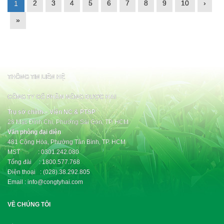
2
3
4
5
6
7
8
9
10
›
1
»
THÔNG TIN LIÊN HỆ
CÔNG TY CỔ PHẦN NÔNG DƯỢC HAI
Trụ sở chính – Viện NC & PTSP
28 Mạc Đĩnh Chi, Phường Sài Gòn, TP. HCM
Văn phòng đại diện
481 Cộng Hòa, Phường Tân Bình, TP. HCM
MST : 0301.242.080
Tổng đài : 1800.577.768
Điện thoại : (028).38.292.805
Email : info@congtyhai.com
VỀ CHÚNG TÔI