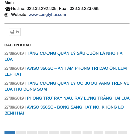
Minh
Hotline: 028.38.292.805; Fax : 028.38.223.088
☎
Website:
www.congtyhai.com
🌐
In
CÁC TIN KHÁC
TĂNG CƯỜNG QUẢN LÝ SÂU CUỐN LÁ NHỎ HẠI
27/09/2019
LÚA
AVISO 350SC – AN TÂM PHÒNG TRỊ ĐẠO ÔN, LEM
27/09/2019
LÉP HẠT
TĂNG CƯỜNG QUẢN LÝ ỐC BƯƠU VÀNG TRÊN VỤ
27/09/2019
LÚA THU ĐÔNG SỚM
PHÒNG TRỪ RẦY NÂU, RẦY LƯNG TRẮNG HẠI LÚA
27/09/2019
AVISO 350SC - BÔNG SÁNG HẠT NO, KHÔNG LO
27/09/2019
BỆNH HẠI