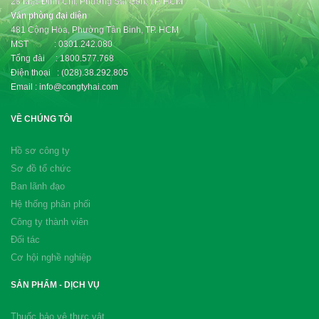
28 Mạc Đĩnh Chi, Phường Sài Gòn, TP. HCM
Văn phòng đại diện
481 Cộng Hòa, Phường Tân Bình, TP. HCM
MST : 0301.242.080
Tổng đài : 1800.577.768
Điện thoại : (028).38.292.805
Email : info@congtyhai.com
VỀ CHÚNG TÔI
Hồ sơ công ty
Sơ đồ tổ chức
Ban lãnh đạo
Hệ thống phân phối
Công ty thành viên
Đối tác
Cơ hội nghề nghiệp
SẢN PHẨM - DỊCH VỤ
Thuốc bảo vệ thực vật