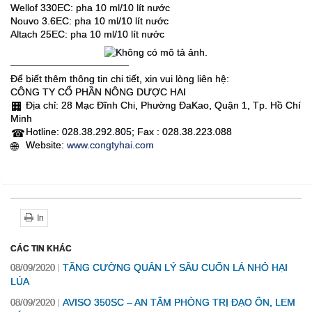
Wellof 330EC: pha 10 ml/10 lít nước
Nouvo 3.6EC: pha 10 ml/10 lít nước
Altach 25EC: pha 10 ml/10 lít nước
─────────────────
Để biết thêm thông tin chi tiết, xin vui lòng liên hệ:
CÔNG TY CỔ PHẦN NÔNG DƯỢC HAI
Địa chỉ: 28 Mạc Đĩnh Chi, Phường ĐaKao, Quận 1, Tp. Hồ Chí
🏢
Minh
Hotline: 028.38.292.805; Fax : 028.38.223.088
☎
Website:
www.congtyhai.com
🌐
In
CÁC TIN KHÁC
TĂNG CƯỜNG QUẢN LÝ SÂU CUỐN LÁ NHỎ HẠI
08/09/2020
LÚA
AVISO 350SC – AN TÂM PHÒNG TRỊ ĐẠO ÔN, LEM
08/09/2020