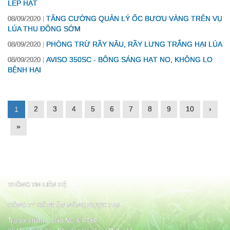
LÉP HẠT
TĂNG CƯỜNG QUẢN LÝ ỐC BƯƠU VÀNG TRÊN VỤ
08/09/2020
LÚA THU ĐÔNG SỚM
PHÒNG TRỪ RẦY NÂU, RẦY LƯNG TRẮNG HẠI LÚA
08/09/2020
AVISO 350SC - BÔNG SÁNG HẠT NO, KHÔNG LO
08/09/2020
BỆNH HẠI
2
3
4
5
6
7
8
9
10
›
1
»
THÔNG TIN LIÊN HỆ
CÔNG TY CỔ PHẦN NÔNG DƯỢC HAI
Trụ sở chính – Viện NC & PTSP