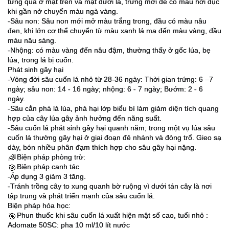
từng quả ở mặt trên và mặt dưới lá, trứng mới đẻ có màu hơi đục
khi gần nở chuyển màu ngà vàng.
-Sâu non: Sâu non mới mở màu trắng trong, đầu có màu nâu
đen, khi lớn cơ thể chuyển từ màu xanh lá mạ đến màu vàng, đầu
màu nâu sáng.
-Nhộng: có màu vàng đến nâu đậm, thường thấy ở gốc lúa, bẹ
lúa, trong lá bị cuốn.
Phát sinh gây hại
-Vòng đời sâu cuốn lá nhỏ từ 28-36 ngày: Thời gian trứng: 6 –7
ngày; sâu non: 14 - 16 ngày; nhộng: 6 - 7 ngày; Bướm: 2 - 6
ngày.
-Sâu cắn phá lá lúa, phá hại lớp biểu bì làm giảm diện tích quang
hợp của cây lúa gây ảnh hưởng đến năng suất.
-Sâu cuốn lá phát sinh gây hại quanh năm; trong một vụ lúa sâu
cuốn lá thường gây hại ở giai đoạn đẻ nhánh và đòng trổ. Gieo sạ
dày, bón nhiều phân đạm thích hợp cho sâu gây hại nặng.
Biện pháp phòng trừ:
🌈
Biện pháp canh tác
🎯
-Áp dụng 3 giảm 3 tăng.
-Tránh trồng cây to xung quanh bờ ruộng vì dưới tán cây là nơi
tập trung và phát triển mạnh của sâu cuốn lá.
Biện pháp hóa học:
Phun thuốc khi sâu cuốn lá xuất hiện mật số cao, tuổi nhỏ :
🎯
Adomate 50SC: pha 10 ml/10 lít nước