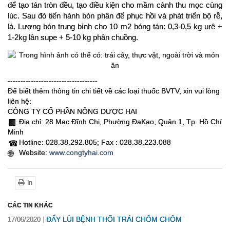
để tạo tán tròn đều, tạo điều kiện cho mầm cành thu mọc cùng 
lúc. Sau đó tiến hành bón phân để phục hồi và phát triển bộ rễ, 
lá. Lượng bón trung bình cho 10 m2 bóng tán: 0,3-0,5 kg urê + 
1-2kg lân supe + 5-10 kg phân chuồng.
--------------------------
---------
Để biết thêm thông tin chi tiết về các loại thuốc BVTV, xin vui lòng
liên hệ:
CÔNG TY CỔ PHẦN NÔNG DƯỢC HAI
Địa chỉ: 28 Mạc Đĩnh Chi, Phường ĐaKao, Quận 1, Tp. Hồ Chí
🏢
Minh
Hotline: 028.38.292.805; Fax : 028.38.223.088
☎
Website:
www.congtyhai.com
🌐
In
CÁC TIN KHÁC
ĐẨY LÙI BỆNH THỐI TRÁI CHÔM CHÔM
17/06/2020