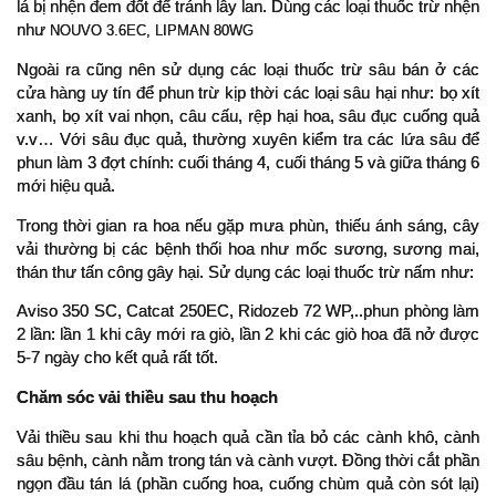
lá bị nhện đem đốt để tránh lây lan. Dùng các loại thuốc trừ nhện 
như 
NOUVO 3.6EC, LIPMAN 80WG
Ngoài ra cũng nên sử dụng các loại thuốc trừ sâu bán ở các 
cửa hàng uy tín để phun trừ kịp thời các loại sâu hại như: bọ xít 
xanh, bọ xít vai nhọn, câu cấu, rệp hại hoa, sâu đục cuống quả 
v.v… Với sâu đục quả, thường xuyên kiểm tra các lứa sâu để 
phun làm 3 đợt chính: cuối tháng 4, cuối tháng 5 và giữa tháng 6 
mới hiệu quả.
Trong thời gian ra hoa nếu gặp mưa phùn, thiếu ánh sáng, cây 
vải thường bị các bệnh thối hoa như mốc sương, sương mai, 
thán thư tấn công gây hại. Sử dụng các loại thuốc trừ nấm như: 
Aviso 350 SC, Catcat 250EC, Ridozeb 72 WP,..phun phòng làm 
2 lần: lần 1 khi cây mới ra giò, lần 2 khi các giò hoa đã nở được 
5-7 ngày cho kết quả rất tốt.
Chăm sóc vải thiều sau thu hoạch
Vải thiều sau khi thu hoạch quả cần tỉa bỏ các cành khô, cành 
sâu bệnh, cành nằm trong tán và cành vượt. Đồng thời cắt phần 
ngọn đầu tán lá (phần cuống hoa, cuống chùm quả còn sót lại) 