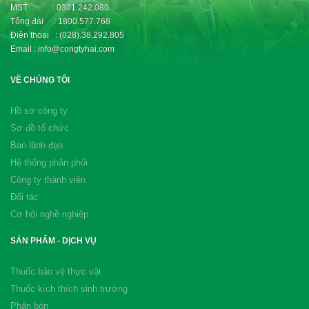
MST : 0301.242.080
Tổng đài : 1800.577.768
Điện thoại : (028).38.292.805
Email : info@congtyhai.com
VỀ CHÚNG TÔI
Hồ sơ công ty
Sơ đồ tổ chức
Ban lãnh đạo
Hệ thống phân phối
Công ty thành viên
Đối tác
Cơ hội nghề nghiệp
SẢN PHẨM - DỊCH VỤ
Thuốc bảo vệ thực vật
Thuốc kích thích sinh trưởng
Phân bón