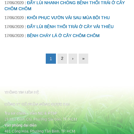
ĐẨY LÙI NHANH CHÓNG BỆNH THỐI TRÁI Ở CÂY
17/06/2020
CHÔM CHÔM
KHÔI PHỤC VƯỜN VẢI SAU MÙA BỘI THU
17/06/2020
ĐẨY LÙI BỆNH THỐI TRÁI Ở CÂY VẢI THIỀU
17/06/2020
BỆNH CHÁY LÁ Ở CÂY CHÔM CHÔM
17/06/2020
2
›
»
1
THÔNG TIN LIÊN HỆ
CÔNG TY CỔ PHẦN NÔNG DƯỢC HAI
Trụ sở chính – Viện NC & PTSP
28 Mạc Đĩnh Chi, Phường Sài Gòn, TP. HCM
Văn phòng đại diện
481 Cộng Hòa, Phường Tân Bình, TP. HCM