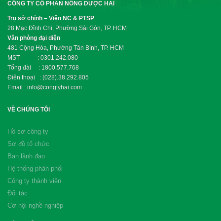
CÔNG TY CỔ PHẦN NÔNG DƯỢC HAI
Trụ sở chính – Viện NC & PTSP
28 Mạc Đĩnh Chi, Phường Sài Gòn, TP. HCM
Văn phòng đại diện
481 Cộng Hòa, Phường Tân Bình, TP. HCM
MST : 0301.242.080
Tổng đài : 1800.577.768
Điện thoại : (028).38.292.805
Email : info@congtyhai.com
VỀ CHÚNG TÔI
Hồ sơ công ty
Sơ đồ tổ chức
Ban lãnh đạo
Hệ thống phân phối
Công ty thành viên
Đối tác
Cơ hội nghề nghiệp