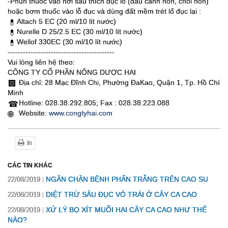
-Phun thuốc vào nơi sâu thích đục lỗ (đầu cành non, chồi non)
hoặc bơm thuốc vào lỗ đục và dùng đất mềm trét lổ đục lại :
Altach 5 EC (20 ml/10 lít nước)
💊
Nurelle D 25/2.5 EC (30 ml/10 lít nước)
💊
Wellof 330EC (30 ml/10 lít nước)
💊
------------------------------------------
Vui lòng liên hệ theo:
CÔNG TY CỔ PHẦN NÔNG DƯỢC HAI
Địa chỉ: 28 Mạc Đĩnh Chi, Phường ĐaKao, Quận 1, Tp. Hồ Chí
🏢
Minh
Hotline: 028.38.292.805; Fax : 028.38.223.088
☎
Website:
www.congtyhai.com
🌐
In
CÁC TIN KHÁC
NGĂN CHẶN BỆNH PHẤN TRẮNG TRÊN CAO SU
22/08/2019
DIỆT TRỪ SÂU ĐỤC VỎ TRÁI Ở CÂY CA CAO
22/08/2019
XỬ LÝ BỌ XÍT MUỖI HẠI CÂY CA CAO NHƯ THẾ
22/08/2019
NÀO?