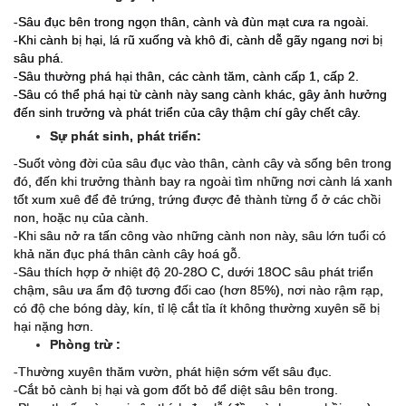
-Sâu đục
bên trong ngọn thân, cành và đùn mạt cưa ra ngoài.
-Khi cành bị hại, lá rũ xuống và khô đi, cành dễ gãy ngang nơi bị
sâu phá.
-Sâu thường phá hại thân, các cành tăm, cành cấp 1, cấp 2.
-Sâu có thể phá hại từ cành này sang cành khác, gây ảnh hưởng
đến sinh trưởng và phát triển của cây thậm chí gây chết cây.
Sự phát sinh, phát triển:
-Suốt vòng đời của sâu đục vào thân, cành cây và sống bên trong
đó, đến khi trưởng thành bay ra ngoài tìm những nơi cành lá xanh
tốt xum xuê để đẻ trứng, trứng được đẻ thành từng ổ ở các chồi
non, hoặc nụ của cành.
-Khi sâu nở ra tấn công vào những cành non này, sâu lớn tuổi có
khả năn đục phá thân cành cây hoá gỗ.
-Sâu thích hợp ở nhiệt độ 20-28O C, dưới 18OC sâu phát triển
chậm, sâu ưa ẩm độ tương đối cao (hơn 85%), nơi nào rậm rạp,
có độ che bóng dày, kín, tỉ lệ cắt tỉa ít không thường xuyên sẽ bị
hại nặng hơn.
Phòng trừ :
-Thường xuyên thăm vườn, phát hiện sớm vết sâu đục.
-Cắt bỏ cành bị hại và gom đốt bỏ để diệt sâu bên trong.