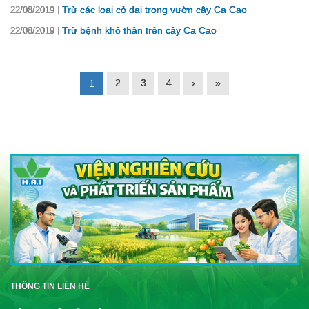
Trừ các loại cỏ dại trong vườn cây Ca Cao
22/08/2019
Trừ bệnh khô thân trên cây Ca Cao
22/08/2019
2
3
4
›
»
1
THÔNG TIN LIÊN HỆ