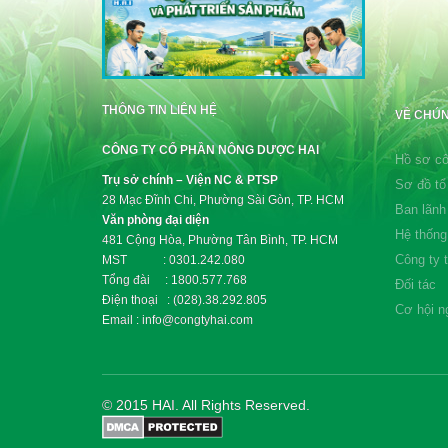
THÔNG TIN LIÊN HỆ
VỀ CHÚN
CÔNG TY CỔ PHẦN NÔNG DƯỢC HAI
Hồ sơ cô
Trụ sở chính – Viện NC & PTSP
Sơ đồ tổ
28 Mạc Đĩnh Chi, Phường Sài Gòn, TP. HCM
Ban lãnh
Văn phòng đại diện
Hệ thống
481 Cộng Hòa, Phường Tân Bình, TP. HCM
Công ty 
MST : 0301.242.080
Tổng đài : 1800.577.768
Đối tác
Điện thoại : (028).38.292.805
Cơ hội n
Email : info@congtyhai.com
© 2015 HAI. All Rights Reserved.