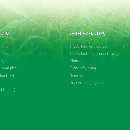
G TÔI
SẢN PHẨM - DỊCH VỤ
ng ty
Thuốc bảo vệ thực vật
 chức
Thuốc kích thích sinh trưởng
 đạo
Phân bón
 phân phối
Giống cây trồng
thành viên
Nông sản
Dịch vụ nông nghiệp
ghề nghiệp