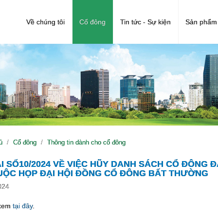
Về chúng tôi
Cổ đông
Tin tức - Sự kiện
Sản phẩm 
ủ
Cổ đông
Thông tin dành cho cổ đông
I SỐ10/2024 VỀ VIỆC HŨY DANH SÁCH CỔ ĐÔNG 
UỘC HỌP ĐẠI HỘI ĐỒNG CỔ ĐÔNG BẤT THƯỜNG
024
 xem
tại đây
.