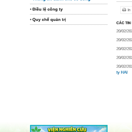
Điều lệ công ty
In
Quy chế quản trị
CÁC TIN
20/02/20
20/02/20
20/02/20
20/02/20
20/02/20
ty HAI