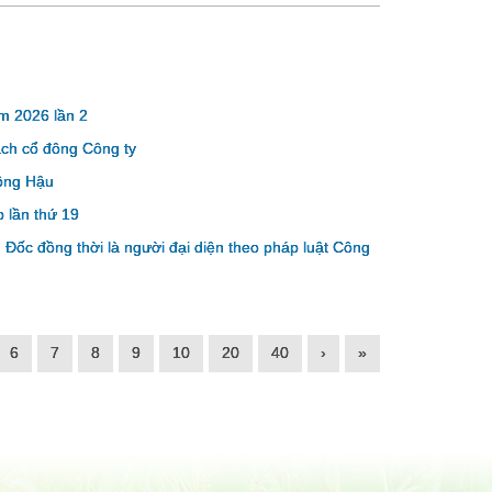
m 2026 lần 2
ách cổ đông Công ty
ông Hậu
 lần thứ 19
Đốc đồng thời là người đại diện theo pháp luật Công
6
7
8
9
10
20
40
›
»