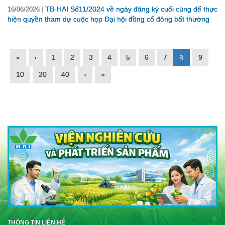
TB-HAI Số11/2024 về ngày đăng ký cuối cùng để thực
16/06/2026
hiện quyền tham dự cuộc họp Đại hội đồng cổ đông bất thường
«
‹
1
2
3
4
5
6
7
9
8
10
20
40
›
»
THÔNG TIN LIÊN HỆ