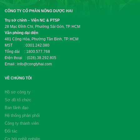
CÔNG TY CỔ PHẦN NÔNG DƯỢC HAI
Trụ sở chính – Viện NC & PTSP
28 Mạc Đĩnh Chi, Phường Sài Gòn, TP. HCM
Văn phòng đại diện
481 Cộng Hòa, Phường Tân Bình, TP. HCM
MST : 0301.242.080
Tổng đài : 1800.577.768
Điện thoại : (028).38.292.805
Email : info@congtyhai.com
VỀ CHÚNG TÔI
Hồ sơ công ty
Sơ đồ tổ chức
Ban lãnh đạo
Hệ thống phân phối
Công ty thành viên
Đối tác
Cơ hội nghề nghiệp