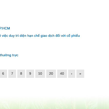
TP.HCM
iệc duy trì diện hạn chế giao dịch đối với cổ phiếu
thường trực
6
7
8
9
10
20
40
›
»