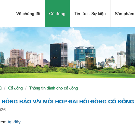
Về chúng tôi
Cổ đông
Tin tức - Sự kiện
Sản phẩm 
ủ
Cổ đông
Thông tin dành cho cổ đông
 THÔNG BÁO V/V MỜI HỌP ĐẠI HỘI ĐỒNG CỔ ĐÔNG
026
 xem
tại đây
.