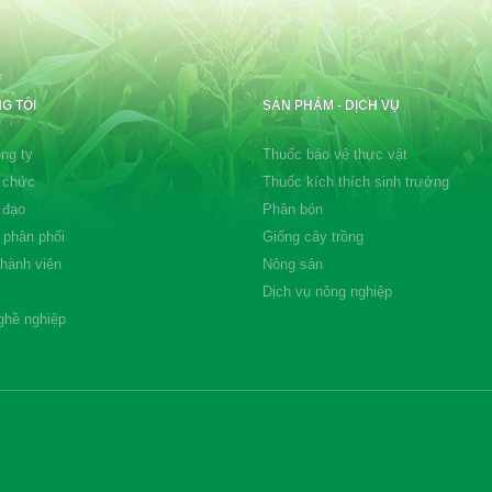
G TÔI
SẢN PHẨM - DỊCH VỤ
ng ty
Thuốc bảo vệ thực vật
 chức
Thuốc kích thích sinh trưởng
 đạo
Phân bón
 phân phối
Giống cây trồng
thành viên
Nông sản
Dịch vụ nông nghiệp
ghề nghiệp