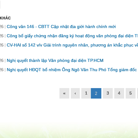
 KHÁC
Công văn 146 - CBTT Cập nhật địa giới hành chính mới
26
Công bố giấy chứng nhận đăng ký hoạt động văn phòng đại diện 
26
CV-HAI số 142 v/v Giải trình nguyên nhân, phương án khắc phục về v
26
Nghị quyết thành lập Văn phòng đại diện TP.HCM
26
Nghị quyết HĐQT bổ nhiệm Ông Ngô Văn Thu Phó Tổng giám đốc 
26
«
‹
1
3
4
5
2