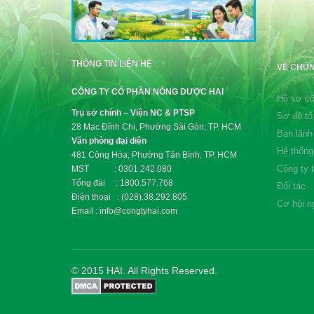
THÔNG TIN LIÊN HỆ
VỀ CHÚN
CÔNG TY CỔ PHẦN NÔNG DƯỢC HAI
Hồ sơ cô
Trụ sở chính – Viện NC & PTSP
Sơ đồ tổ
28 Mạc Đĩnh Chi, Phường Sài Gòn, TP. HCM
Ban lãnh
Văn phòng đại diện
Hệ thống
481 Cộng Hòa, Phường Tân Bình, TP. HCM
Công ty 
MST : 0301.242.080
Tổng đài : 1800.577.768
Đối tác
Điện thoại : (028).38.292.805
Cơ hội n
Email : info@congtyhai.com
© 2015 HAI. All Rights Reserved.