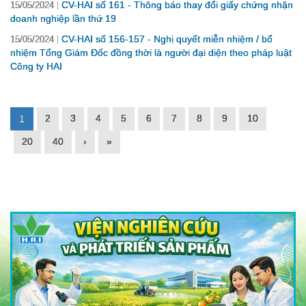
CV-HAI số 161 - Thông báo thay đổi giấy chứng nhận
15/05/2024
doanh nghiệp lần thứ 19
CV-HAI số 156-157 - Nghị quyết miễn nhiệm / bổ
15/05/2024
nhiệm Tổng Giám Đốc đồng thời là người đại diện theo pháp luật
Công ty HAI
2
3
4
5
6
7
8
9
10
1
20
40
›
»