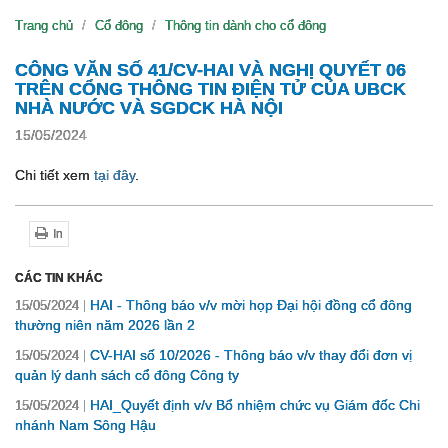
Trang chủ
Cổ đông
Thông tin dành cho cổ đông
CÔNG VĂN SỐ 41/CV-HAI VÀ NGHỊ QUYẾT 06
TRÊN CỔNG THÔNG TIN ĐIỆN TỬ CỦA UBCK
NHÀ NƯỚC VÀ SGDCK HÀ NỘI
15/05/2024
Chi tiết xem
tại đây
.
In
CÁC TIN KHÁC
HAI - Thông báo v/v mời họp Đại hội đồng cổ đông
15/05/2024
thường niên năm 2026 lần 2
CV-HAI số 10/2026 - Thông báo v/v thay đổi đơn vị
15/05/2024
quản lý danh sách cổ đông Công ty
HAI_Quyết định v/v Bổ nhiệm chức vụ Giám đốc Chi
15/05/2024
nhánh Nam Sông Hậu