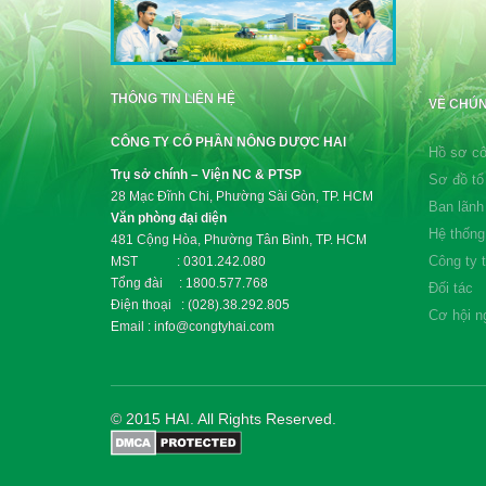
THÔNG TIN LIÊN HỆ
VỀ CHÚN
CÔNG TY CỔ PHẦN NÔNG DƯỢC HAI
Hồ sơ cô
Trụ sở chính – Viện NC & PTSP
Sơ đồ tổ
28 Mạc Đĩnh Chi, Phường Sài Gòn, TP. HCM
Ban lãnh
Văn phòng đại diện
Hệ thống
481 Cộng Hòa, Phường Tân Bình, TP. HCM
Công ty 
MST : 0301.242.080
Tổng đài : 1800.577.768
Đối tác
Điện thoại : (028).38.292.805
Cơ hội n
Email : info@congtyhai.com
© 2015 HAI. All Rights Reserved.