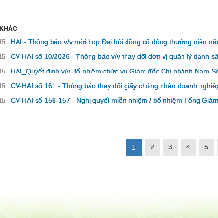
 KHÁC
HAI - Thông báo v/v mời họp Đại hội đồng cổ đông thường niên nă
15
CV-HAI số 10/2026 - Thông báo v/v thay đổi đơn vị quản lý danh s
15
HAI_Quyết định v/v Bổ nhiệm chức vụ Giám đốc Chi nhánh Nam S
15
CV-HAI số 161 - Thông báo thay đổi giấy chứng nhận doanh nghiệp
15
CV-HAI số 156-157 - Nghị quyết miễn nhiệm / bổ nhiệm Tổng Giám 
15
2
3
4
5
1