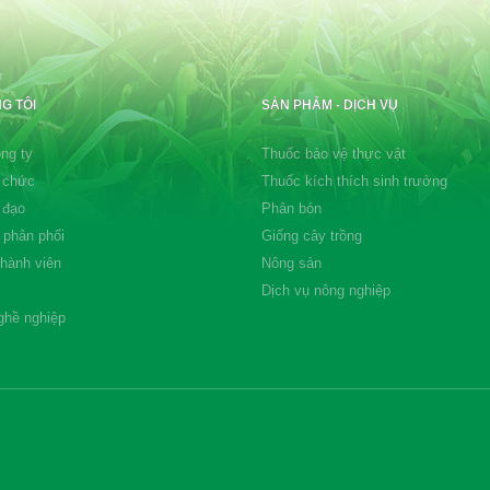
G TÔI
SẢN PHẨM - DỊCH VỤ
ng ty
Thuốc bảo vệ thực vật
 chức
Thuốc kích thích sinh trưởng
 đạo
Phân bón
 phân phối
Giống cây trồng
thành viên
Nông sản
Dịch vụ nông nghiệp
ghề nghiệp