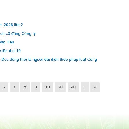
m 2026 lần 2
ách cổ đông Công ty
ông Hậu
 lần thứ 19
Đốc đồng thời là người đại diện theo pháp luật Công
6
7
8
9
10
20
40
›
»