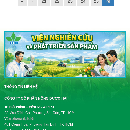
«
‹
21
22
23
24
25
26
THÔNG TIN LIÊN HỆ
CÔNG TY CỔ PHẦN NÔNG DƯỢC HAI
Trụ sở chính – Viện NC & PTSP
28 Mạc Đĩnh Chi, Phường Sài Gòn, TP. HCM
Văn phòng đại diện
481 Cộng Hòa, Phường Tân Bình, TP. HCM