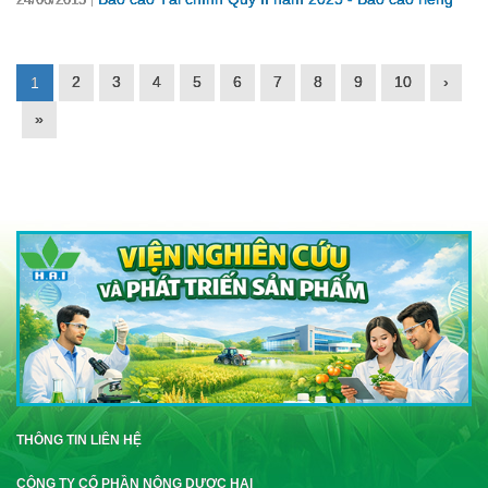
2
3
4
5
6
7
8
9
10
›
1
»
THÔNG TIN LIÊN HỆ
CÔNG TY CỔ PHẦN NÔNG DƯỢC HAI