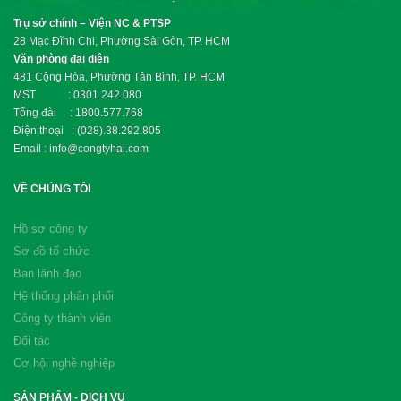
Trụ sở chính – Viện NC & PTSP
28 Mạc Đĩnh Chi, Phường Sài Gòn, TP. HCM
Văn phòng đại diện
481 Cộng Hòa, Phường Tân Bình, TP. HCM
MST : 0301.242.080
Tổng đài : 1800.577.768
Điện thoại : (028).38.292.805
Email : info@congtyhai.com
VỀ CHÚNG TÔI
Hồ sơ công ty
Sơ đồ tổ chức
Ban lãnh đạo
Hệ thống phân phối
Công ty thành viên
Đối tác
Cơ hội nghề nghiệp
SẢN PHẨM - DỊCH VỤ