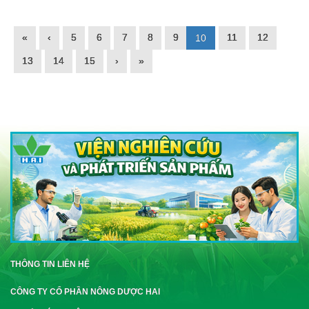
«
‹
5
6
7
8
9
11
12
10
13
14
15
›
»
THÔNG TIN LIÊN HỆ
CÔNG TY CỔ PHẦN NÔNG DƯỢC HAI