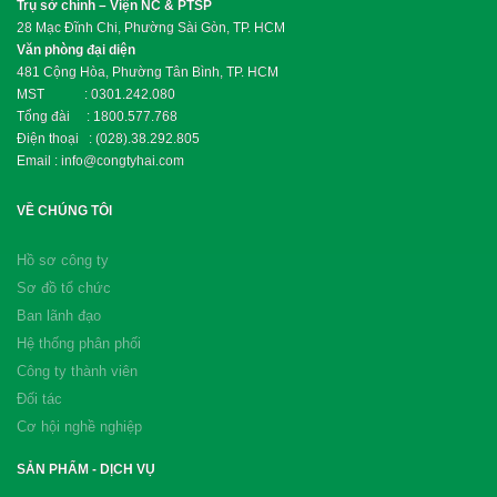
Trụ sở chính – Viện NC & PTSP
28 Mạc Đĩnh Chi, Phường Sài Gòn, TP. HCM
Văn phòng đại diện
481 Cộng Hòa, Phường Tân Bình, TP. HCM
MST : 0301.242.080
Tổng đài : 1800.577.768
Điện thoại : (028).38.292.805
Email : info@congtyhai.com
VỀ CHÚNG TÔI
Hồ sơ công ty
Sơ đồ tổ chức
Ban lãnh đạo
Hệ thống phân phối
Công ty thành viên
Đối tác
Cơ hội nghề nghiệp
SẢN PHẨM - DỊCH VỤ